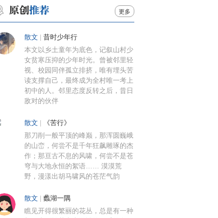
更多
散文
|
昔时少年行
本文以乡土童年为底色，记叙山村少
女贫寒压抑的少年时光。曾被邻里轻
视、校园同伴孤立排挤，唯有埋头苦
读支撑自己，最终成为全村唯一考上
初中的人。邻里态度反转之后，昔日
敌对的伙伴
散文
|
《苦行》
那刀削一般平顶的峰巅，那浑圆巍峨
的山峦，何尝不是千年狂飙雕琢的杰
作；那亘古不息的风啸，何尝不是苍
穹与大地永恒的絮语…… 漠漠荒
野，漫漾出胡马啸风的苍茫气韵
散文
|
蠡湖一隅
瞧见开得很繁丽的花丛，总是有一种