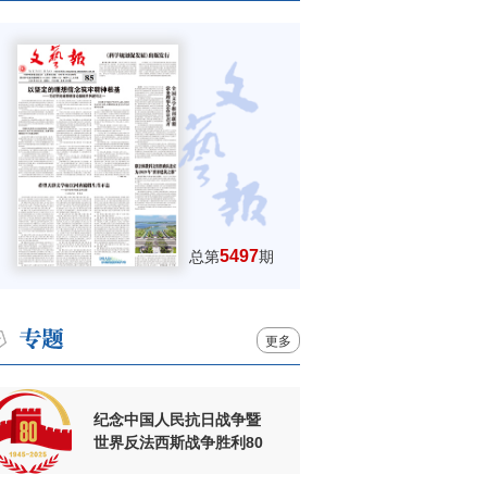
5497
总第
期
更多
纪念中国人民抗日战争暨
世界反法西斯战争胜利80
周年