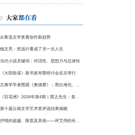
从鲁迅文学奖看创作新趋势
钱文亮：把远行看成了另一次人生
当代小说关键词：对话性、思想力与总体性
《大田歌谣》新书发布暨研讨会在京举行
古典学学者围观《奥德赛》：黑白海伦、佩涅罗佩的别针与神秘入侵者
《百花洲》2026年第4期｜巽之先生：老兵朱向前侧记三题
第十届云南文学艺术奖评选结果揭晓
抒情的超越、限度及其他——评艾伟的长篇小说《春歌》