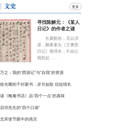
更多
寻找陈解元：《某人
日记》的作者之谜
长夏酷热，无以消
遣，翻看案头《王秉恩
日记》整理本，不由让
我想起……
万之：我的“西游记”与“自我”的资源
徐光耀的千封家书：岁月如歌 信短情长
读《晦庵书话》品“四个一点”的真味
启功先生的“四个口袋”
北宋使节眼中的燕京