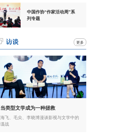
中国作协“作家活动周”系
列专题
更多
当类型文学成为一种拯救
海飞、毛尖、李晓博漫谈影视与文学中的
谍战