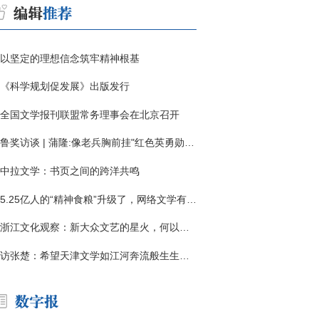
以坚定的理想信念筑牢精神根基
《科学规划促发展》出版发行
全国文学报刊联盟常务理事会在北京召开
鲁奖访谈 | 蒲隆:像老兵胸前挂"红色英勇勋章"
中拉文学：书页之间的跨洋共鸣
5.25亿人的“精神食粮”升级了，网络文学有了哪些新变化？
浙江文化观察：新大众文艺的星火，何以燎原？
访张楚：希望天津文学如江河奔流般生生不息