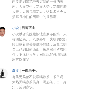
想要走到繁花中去游冶的一番的奢
想。人在花中，花在人旁，花簇拥着
人开，人摇曳着花去，这是多么令人
羡慕且神往的图画中的世界啊。
小说
|
日薄西山
小说以省高院藏族法官罗布的第一人
称回忆展开。八岁那年，失明的奶奶
终日执着绕菩提佛塔转经，反复念叨
自己已到日薄西山，执意留住罗布陪
伴，不愿他入学；同龄玩伴丹增顿珠
出言刺痛罗
散文
|
一碗老干烘
有风无风都不耽误喝热茶，爷爷说，
大热天喝凉茶伤身，喝热茶，出一身
汗，反倒凉快。