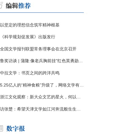
以坚定的理想信念筑牢精神根基
《科学规划促发展》出版发行
全国文学报刊联盟常务理事会在北京召开
鲁奖访谈 | 蒲隆:像老兵胸前挂"红色英勇勋章"
中拉文学：书页之间的跨洋共鸣
5.25亿人的“精神食粮”升级了，网络文学有了哪些新变化？
浙江文化观察：新大众文艺的星火，何以燎原？
访张楚：希望天津文学如江河奔流般生生不息