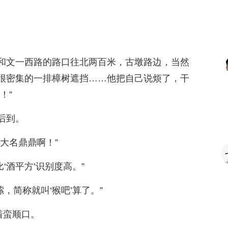
和文一西路的路口往北两百米，古墩路边，当然
很密集的一排樟树遮挡……他把自己说烦了，干
！”
后到。
大名鼎鼎啊！”
比‘酒平方’识别度高。”
嗦，简称就叫‘猴吧’算了。”
着蛮顺口。