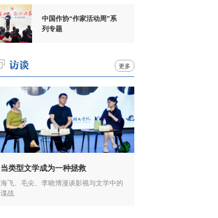
中国作协“作家活动周”系
列专题
更多
当类型文学成为一种拯救
海飞、毛尖、李晓博漫谈影视与文学中的
谍战