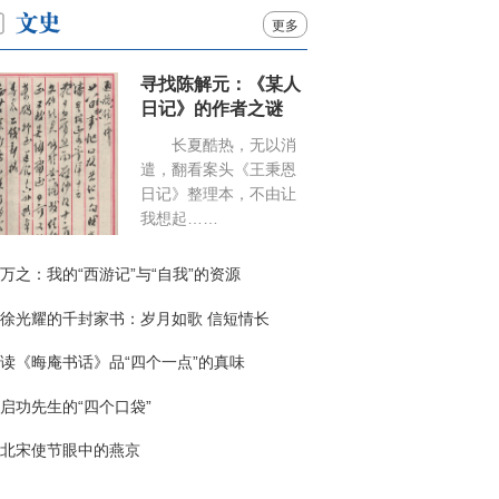
更多
寻找陈解元：《某人
日记》的作者之谜
长夏酷热，无以消
遣，翻看案头《王秉恩
日记》整理本，不由让
我想起……
万之：我的“西游记”与“自我”的资源
徐光耀的千封家书：岁月如歌 信短情长
读《晦庵书话》品“四个一点”的真味
启功先生的“四个口袋”
北宋使节眼中的燕京