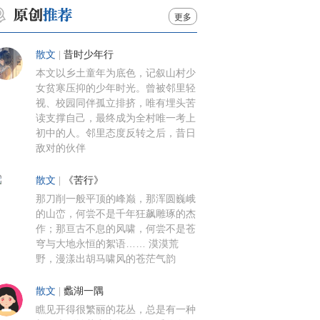
更多
散文
|
昔时少年行
本文以乡土童年为底色，记叙山村少
女贫寒压抑的少年时光。曾被邻里轻
视、校园同伴孤立排挤，唯有埋头苦
读支撑自己，最终成为全村唯一考上
初中的人。邻里态度反转之后，昔日
敌对的伙伴
散文
|
《苦行》
那刀削一般平顶的峰巅，那浑圆巍峨
的山峦，何尝不是千年狂飙雕琢的杰
作；那亘古不息的风啸，何尝不是苍
穹与大地永恒的絮语…… 漠漠荒
野，漫漾出胡马啸风的苍茫气韵
散文
|
蠡湖一隅
瞧见开得很繁丽的花丛，总是有一种