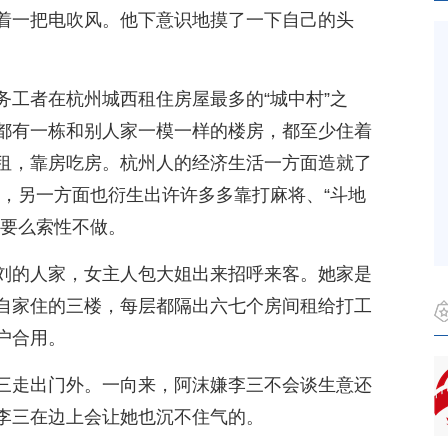
着一把电吹风。他下意识地摸了一下自己的头
务工者在杭州城西租住房屋最多的“城中村”之
都有一栋和别人家一模一样的楼房，都至少住着
租，靠房吃房。杭州人的经济生活一方面造就了
作狂，另一方面也衍生出许许多多靠打麻将、“斗地
，要么索性不做。
刘的人家，女主人包大姐出来招呼来客。她家是
自家住的三楼，每层都隔出六七个房间租给打工
户合用。
三走出门外。一向来，阿沫嫌李三不会谈生意还
李三在边上会让她也沉不住气的。