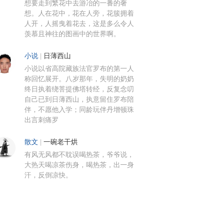
想要走到繁花中去游冶的一番的奢
想。人在花中，花在人旁，花簇拥着
人开，人摇曳着花去，这是多么令人
羡慕且神往的图画中的世界啊。
小说
|
日薄西山
小说以省高院藏族法官罗布的第一人
称回忆展开。八岁那年，失明的奶奶
终日执着绕菩提佛塔转经，反复念叨
自己已到日薄西山，执意留住罗布陪
伴，不愿他入学；同龄玩伴丹增顿珠
出言刺痛罗
散文
|
一碗老干烘
有风无风都不耽误喝热茶，爷爷说，
大热天喝凉茶伤身，喝热茶，出一身
汗，反倒凉快。