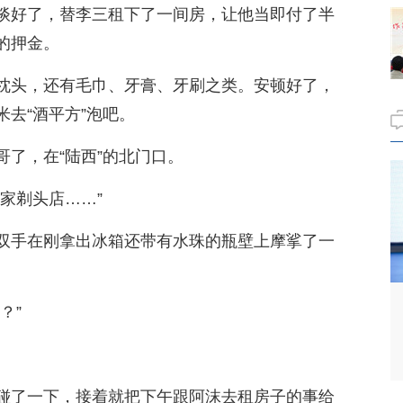
谈好了，替李三租下了一间房，让他当即付了半
的押金。
枕头，还有毛巾、牙膏、牙刷之类。安顿好了，
去“酒平方”泡吧。
了，在“陆西”的北门口。
家剃头店……”
双手在刚拿出冰箱还带有水珠的瓶壁上摩挲了一
？”
碰了一下，接着就把下午跟阿沫去租房子的事给