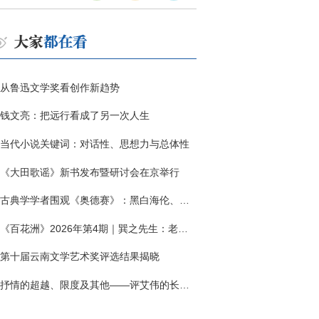
从鲁迅文学奖看创作新趋势
钱文亮：把远行看成了另一次人生
当代小说关键词：对话性、思想力与总体性
《大田歌谣》新书发布暨研讨会在京举行
古典学学者围观《奥德赛》：黑白海伦、佩涅罗佩的别针与神秘入侵者
《百花洲》2026年第4期｜巽之先生：老兵朱向前侧记三题
第十届云南文学艺术奖评选结果揭晓
抒情的超越、限度及其他——评艾伟的长篇小说《春歌》