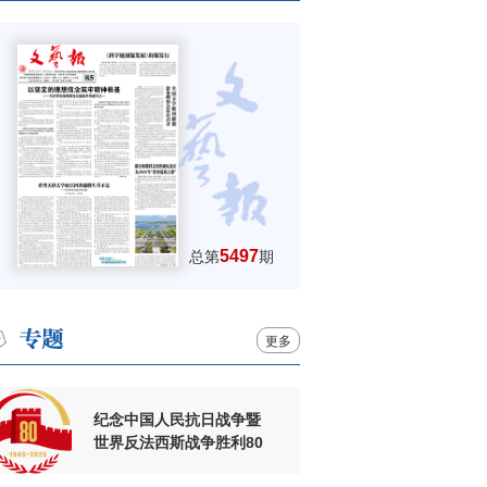
5497
总第
期
更多
纪念中国人民抗日战争暨
世界反法西斯战争胜利80
周年