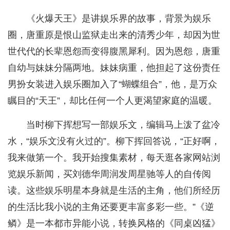
《火爆天王》是讲娱乐界的故事，背景为娱乐
圈，唐重原是恨山监狱走出来的清秀少年，却因为世
世代代的长辈恩怨而变得腹黑犀利。因为恩怨，唐重
自幼与妹妹分隔两地。妹妹病重，他担起了这份责任
男扮女装进入娱乐圈加入了“蝴蝶组合”，他，是万众
瞩目的“天王”，却比任何一个人更渴望家庭的温暖。
当时柳下挥想写一部娱乐文，编辑马上泼了盆冷
水，“娱乐文没有火过的”。柳下挥回答说，“正好啊，
我来做第一个。我开始搜集素材，每天逛各家网站浏
览娱乐新闻，买刘德华周润发周星驰等人的自传阅
读。这些娱乐明星本身就是生活的主角，他们所经历
的生活比我小说的主角还要更丰富多彩一些。”《逆
鳞》是一本都市异能小说，转换风格的《同桌凶猛》