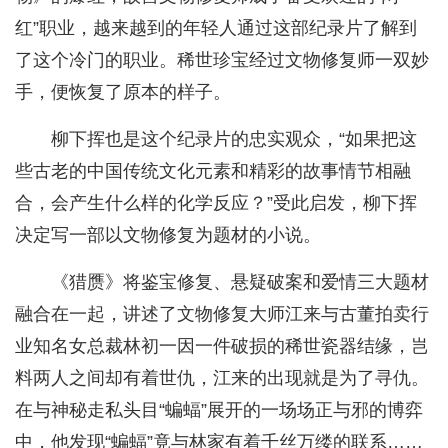
红”职业，越来越到的年轻人通过这部纪录片了解到
了这个冷门的职业。稀世珍宝经过文物修复师一双妙
手，便恢复了原本的样子。
柳下挥也是这个纪录片的忠实观众，“如果把这
些古老的中国传统文化元素和精彩的故事情节相融
合，会产生什么样的化学反应？”受此启发，柳下挥
决定写一部以文物修复为题材的小说。
《猎赝》将鉴宝修复、悬疑破案和爱情三大题材
融合在一起，讲述了文物修复大师江来与古董拍卖行
业知名女总裁林初一因一件破损的稀世瓷器结缘，岂
料两人之间却有着世仇，江来的出现就是为了寻仇。
在与神秘走私头目“蝙蝠”展开的一场场正与邪的博弈
中，他发现“蝙蝠”竟与林家有着千丝万缕的联系……