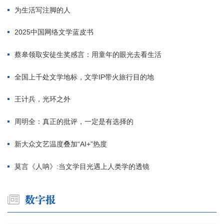
为生活写注脚的人
2025中国网络文学蓝皮书
蔡皋领取安徒生奖感言：用童年的眼光去看生活
全国上千处文学地标，文学IP带火旅行目的地
王计兵，光环之外
周明全：真正的批评，一定是有选择的
新大众文艺温度叠加“AI+”热度
莫言《人呐》:当文学目光遇上人类学的透镜