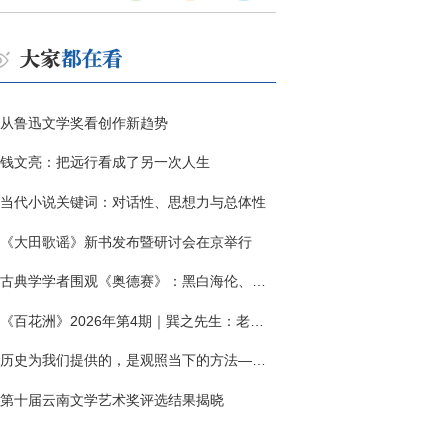
从鲁迅文学奖看创作新趋势
钱文亮：把远行看成了另一次人生
当代小说关键词：对话性、思想力与总体性
《大田歌谣》新书发布暨研讨会在京举行
古典学学者围观《奥德赛》：黑白海伦、佩涅罗佩的别针与神秘入侵者
《百花洲》2026年第4期｜巽之先生：老兵朱向前侧记三题
历史为我们提供的，是观照当下的方法——历史题材非虚构写作多人谈
第十届云南文学艺术奖评选结果揭晓