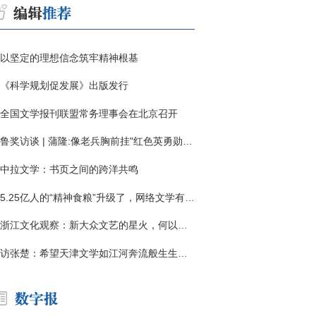
以坚定的理想信念筑牢精神根基
《科学规划促发展》出版发行
全国文学报刊联盟常务理事会在北京召开
鲁奖访谈 | 蒲隆:像老兵胸前挂"红色英勇勋章"
中拉文学：书页之间的跨洋共鸣
5.25亿人的“精神食粮”升级了，网络文学有了哪些新变化？
浙江文化观察：新大众文艺的星火，何以燎原？
访张楚：希望天津文学如江河奔流般生生不息