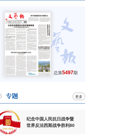
5497
总第
期
更多
纪念中国人民抗日战争暨
世界反法西斯战争胜利80
周年