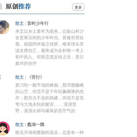
更多
散文
|
昔时少年行
本文以乡土童年为底色，记叙山村少
女贫寒压抑的少年时光。曾被邻里轻
视、校园同伴孤立排挤，唯有埋头苦
读支撑自己，最终成为全村唯一考上
初中的人。邻里态度反转之后，昔日
敌对的伙伴
散文
|
《苦行》
那刀削一般平顶的峰巅，那浑圆巍峨
的山峦，何尝不是千年狂飙雕琢的杰
作；那亘古不息的风啸，何尝不是苍
穹与大地永恒的絮语…… 漠漠荒
野，漫漾出胡马啸风的苍茫气韵
散文
|
蠡湖一隅
瞧见开得很繁丽的花丛，总是有一种