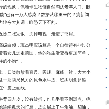
择的现象，供地球生物链自然淘汰老年人口。眼
可能”已有一万人感染？数据从哪里来的？搞新闻
力地夸大其词，唯恐天下不乱。
五除二吃完饭，关掉电视，走进了书房。
高级白领，班杰明应该算是一个自律得有些过分
带着女儿远走德国，他的私生活变得更加简单，
样的小物件。
上，归类散放着直尺、圆规、麻线、针，大大小
及一块两尺见方的原色水牛皮。班杰明拿起银
在牛皮上画线。
牛背四方皮，没有皱折，也几乎看不到斑点、疤
他连续数天的打磨，皮面层上了牛角油、貂油，