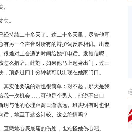
美。
皮夹。
已经持续二十多天了。这二十多天里，尽管他耳
总有另一个声音对所有的辩护词反唇相讥。出差
，很难对上合适的时间给她打电话。发短信呢，
该怎么措辞。此刻，如果他马上起身出门，过三
铁，顶多过四十分钟就可以出现在她家门口。
。其实他要说的话也很简单：对不起，那天是我
给我一次机会……可他是个男人，他说不出口。
新玥与他的心理距离日渐疏远。班杰明有时也恨
句话，她至于这么计较、这么绝情吗？
，直戳她心底最痛的伤处，也难怪她伤心吧。