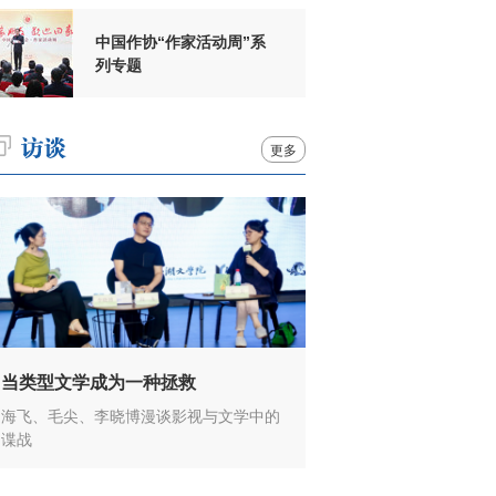
中国作协“作家活动周”系
列专题
更多
当类型文学成为一种拯救
海飞、毛尖、李晓博漫谈影视与文学中的
谍战