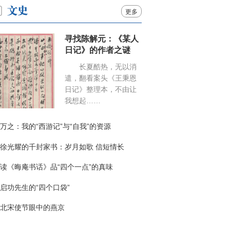
更多
寻找陈解元：《某人
日记》的作者之谜
长夏酷热，无以消
遣，翻看案头《王秉恩
日记》整理本，不由让
我想起……
万之：我的“西游记”与“自我”的资源
徐光耀的千封家书：岁月如歌 信短情长
读《晦庵书话》品“四个一点”的真味
启功先生的“四个口袋”
北宋使节眼中的燕京