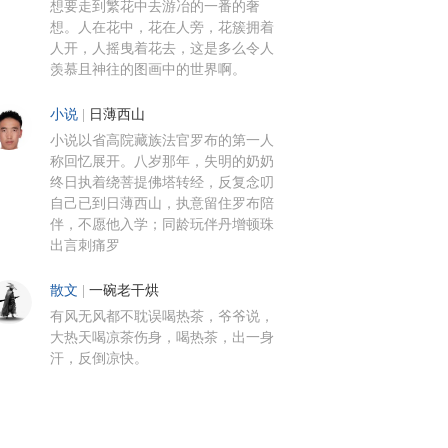
想要走到繁花中去游冶的一番的奢
想。人在花中，花在人旁，花簇拥着
人开，人摇曳着花去，这是多么令人
羡慕且神往的图画中的世界啊。
小说
|
日薄西山
小说以省高院藏族法官罗布的第一人
称回忆展开。八岁那年，失明的奶奶
终日执着绕菩提佛塔转经，反复念叨
自己已到日薄西山，执意留住罗布陪
伴，不愿他入学；同龄玩伴丹增顿珠
出言刺痛罗
散文
|
一碗老干烘
有风无风都不耽误喝热茶，爷爷说，
大热天喝凉茶伤身，喝热茶，出一身
汗，反倒凉快。