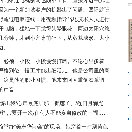
回到家连电视新闻也顾不上看，直接奔进书房埋
因为一个新加坡客户的机器出了问题。国际航班
得通过电脑连线，用视频指导当地技术人员进行
开电脑，猛地一下觉得头晕眼花，两边太阳穴隐
几分钟，才到小方桌前坐下，从剪裁成形、大小
边。
，必须一小段一小段慢慢打磨。不论心里多着
严格到位，慢工才能出细活儿。他是公司里的高
，这是他的职业习惯。他来来回回重复着单调
的声音——
炼出我/心扉最底层那一颗莲子。/凝日月辉光，
密，/要开一次/任何人不能妄自修改的幸福……
馆举办“美东华诗会”的现场。她穿着一件藕荷色