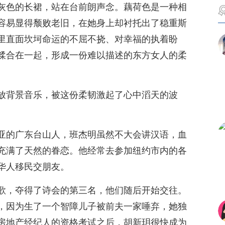
灰色的长裙，站在台前朗声念。藕荷色是一种相
容易显得颓败老旧，在她身上却衬托出了稳重斯
里直面坎坷命运的不屈不挠、对幸福的执着盼
糅合在一起，形成一份难以描述的东方女人的柔
放背景音乐，被这份柔韧激起了心中滔天的波
亚的广东台山人，班杰明虽然不大会讲汉语，血
充满了天然的眷恋。他经常去参加纽约市内的各
华人移民交朋友。
歌，夺得了诗会的第三名，他们随后开始交往。
，因为生了一个智障儿子被前夫一家唾弃，她独
房地产经纪人的资格考试之后，胡新玥很快成为