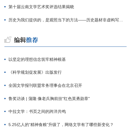
第十届云南文学艺术奖评选结果揭晓
历史为我们提供的，是观照当下的方法——历史题材非虚构写作多人谈
以坚定的理想信念筑牢精神根基
《科学规划促发展》出版发行
全国文学报刊联盟常务理事会在北京召开
鲁奖访谈 | 蒲隆:像老兵胸前挂"红色英勇勋章"
中拉文学：书页之间的跨洋共鸣
5.25亿人的“精神食粮”升级了，网络文学有了哪些新变化？