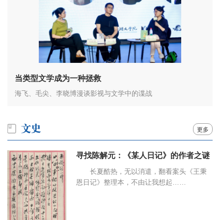
当类型文学成为一种拯救
海飞、毛尖、李晓博漫谈影视与文学中的谍战
更多
寻找陈解元：《某人日记》的作者之谜
长夏酷热，无以消遣，翻看案头《王秉
恩日记》整理本，不由让我想起……