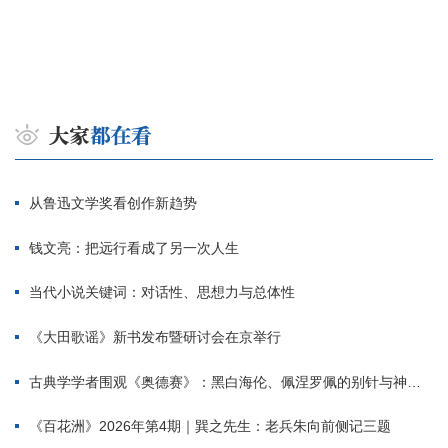
从鲁迅文学奖看创作新趋势
钱文亮：把远行看成了另一次人生
当代小说关键词：对话性、思想力与总体性
《大田歌谣》新书发布暨研讨会在京举行
古典学学者围观《奥德赛》：黑白海伦、佩涅罗佩的别针与神秘入侵者
《百花洲》2026年第4期｜巽之先生：老兵朱向前侧记三题