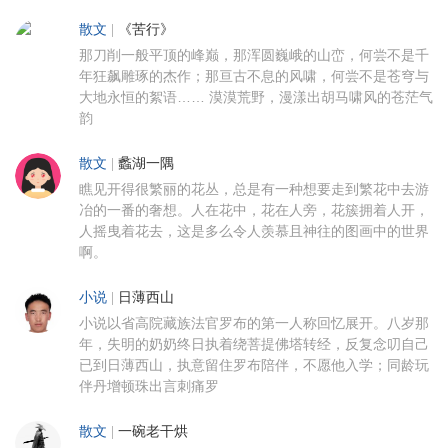
散文
|
《苦行》
那刀削一般平顶的峰巅，那浑圆巍峨的山峦，何尝不是千
年狂飙雕琢的杰作；那亘古不息的风啸，何尝不是苍穹与
大地永恒的絮语…… 漠漠荒野，漫漾出胡马啸风的苍茫气
韵
散文
|
蠡湖一隅
瞧见开得很繁丽的花丛，总是有一种想要走到繁花中去游
冶的一番的奢想。人在花中，花在人旁，花簇拥着人开，
人摇曳着花去，这是多么令人羡慕且神往的图画中的世界
啊。
小说
|
日薄西山
小说以省高院藏族法官罗布的第一人称回忆展开。八岁那
年，失明的奶奶终日执着绕菩提佛塔转经，反复念叨自己
已到日薄西山，执意留住罗布陪伴，不愿他入学；同龄玩
伴丹增顿珠出言刺痛罗
散文
|
一碗老干烘