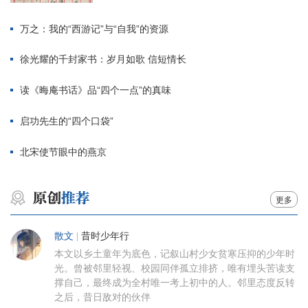
万之：我的“西游记”与“自我”的资源
徐光耀的千封家书：岁月如歌 信短情长
读《晦庵书话》品“四个一点”的真味
启功先生的“四个口袋”
北宋使节眼中的燕京
更多
散文
|
昔时少年行
本文以乡土童年为底色，记叙山村少女贫寒压抑的少年时
光。曾被邻里轻视、校园同伴孤立排挤，唯有埋头苦读支
撑自己，最终成为全村唯一考上初中的人。邻里态度反转
之后，昔日敌对的伙伴