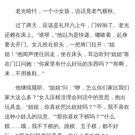
老光暗忖，一个小女孩，说话竟老气横秋。
过了两天，应该是礼拜六上午，门铃响了。老光
还赖在床上。“谁呀，”他以为是快递。嘟哝着，起身
要去开门。女儿抢在前头，一把将门拉开：“姐
姐！”他闻声便往回走，坐在床头，耳边听到“姐姐”靠
在门口问她：“你家里有什么好玩的东西吗？”“有啊，
来，不用换鞋。”
他继续窥听。“姐姐”问：“咿，怎么你们家比我们
家大这么多？”女儿压根没理会到话中的意思，抱出
玩具盒。“姐姐，你喜欢芭比娃娃吗？”“不，我不喜欢
这种小娃儿的玩意。”“那你喜欢下棋吗？”“什么
棋……哦，我不下棋的。跳棋、五子棋，都不好