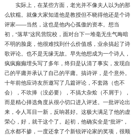
实际上，在某些方面，老光并不像夫人以为的那
么软糯。就像大家知道他是教授但不晓得他还是个诗
评家——当然，这也是他内心孤傲的资本。想当
初，“落草”这民营院校，面对台下一堆毫无生气晦暗
不明的脸庞，他很难找到什么价值感，业余搞起了诗
歌评论。也不是无缘无故。早先他想成为一个诗人，
疯疯癫癫埋头写了多年，终归是认清了事实，发现自
己的平庸并承认了自己的平庸。搞诗评，是个意外。
十年前他应诗友所邀写了几篇评论，不套路（也不
会），不吹捧（没必要），不搞大杂烩（不屑于），
而是精心择选角度从很小切口进入评述。一批评论出
来，令人耳目一新，反响甚好。这极大满足了他的虚
荣心，好，就干这个了。起初，他确实全是“批评”，
点水都不掺，一度还拿了个新锐评论家的奖项，很顺