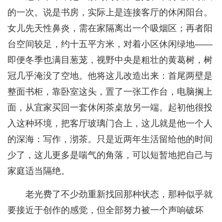
的一次。说是书房，实际上是连接客厅的休闲阳台。
女儿先天性鼻炎，需在家隔离出一个吸烟区；再者阳
台空间较足，约十五平方米，对着小区休闲绿地——
即便冬季也满目葱茏，视野中央是粗壮的黄葛树，树
冠几乎淹没了空地。他将这儿改造出来：首尾两壁是
整面书柜，靠卧室这头，置了一张工作台，电脑搁上
面，从宜家买回一套休闲茶桌放另一端。起初他很投
入这种环境，把客厅玻璃门合上，这儿就是他一个人
的深海：写作，沏茶。只是近两年生活留给他的时间
少了，这儿更多是喘气的角落，可以短暂地把自己与
家庭适当隔绝。
老光费了不少劲重新找回那种状态，那种似乎就
要接近于创作的感觉，但全部努力被一个声响破坏