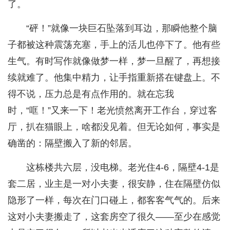
了。
“砰！”就像一块巨石坠落到耳边，那瞬他整个脑
子都被这种震荡充塞，手上的活儿也停下了。他有些
生气。有时写作就像做梦一样，梦一旦醒了，再想接
续就难了。他集中精力，让手指重新搭在键盘上。不
得不说，压力总是有点作用的。就在忘我
时，“哐！”又来一下！老光愤然离开工作台，穿过客
厅，扒在猫眼上，啥都没见着。但无论如何，事实是
确凿的：隔壁搬入了新的邻居。
这栋楼共六层，没电梯。老光住4-6，隔壁4-1是
套二居，业主是一对小夫妻，很安静，住在隔壁仿似
隐形了一样，每次在门口碰上，都客客气气的。后来
这对小夫妻搬走了，这套房空了很久——至少在感觉