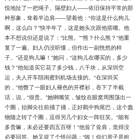
悦地扯了一把绳子。隔壁妇人——依旧保持平常的那
种形象，耷着半边肩——望着他：“你这是什么狗儿
啊，这么白？”快半年了，这是她头次跟他搭嘴。他
本不想说但还是说了：“比熊。”“熊？什么熊？”他重
复了一遍。妇人仍没听懂，但作出一副恍然的样
子。“还是狗儿嘛！”她问，“这狗儿在哪买的，多少
钱？”他知道买它花了多少钱，八千块，从深圳空
运，夫人开车陪闺蜜到机场去接的。“在深圳买
的，”他瞥了一眼妇人褪色的开襟衫，吞下了半截
话，说，“很贵。”她咧嘴笑，皱纹在眼窝周围荡出一
个圈，抬脚尖往前捅了捅，正好戳中狗尾巴，这个蠢
物随之转了个圈，逗得另几个妇女一阵狂笑。“能有
多贵嘛，未必还要四五百呀！”他耸了耸肩，觉得没
必要回答。她又提了个怪问题：“唉！你们房子是租