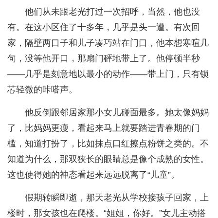
他们从未跟老光打过一次招呼，当然，他也没
有。在这小区住了十多年，几乎是头一遭。有次回
家，隔壁两口子和儿子凑巧站在门口，他本想寒暄几
句，没等他开口，那扇门砰地带上了。他停顿半秒
——几乎是刻意地以最小的动作——带上门，只有锁
芯轻微的咔嗒声。
他反倒跟邻居家那小女儿碰面最多。她太像妈妈
了，比妈妈更瘦，看起来马上就要踏进青春期的门
槛，知道打扮了，比如抹点口红擦点粉饼之类的。不
知道为什么，那双狭长的眼睛总是像个成熟的女性。
这也使得她的神态看起来远远脱离了“儿童”。
假期转瞬即逝，那天老光从学校接孩子回家，上
楼时，那女孩也在爬楼。“姐姐，你好。”女儿主动搭