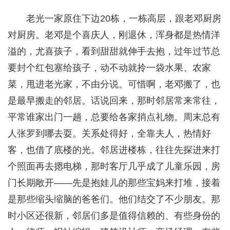
老光一家原住下边20栋，一栋高层，跟老邓厨房
对厨房。老邓是个喜庆人，刚退休，浑身都是热情洋
溢的，尤喜孩子，看到甜甜就伸手去抱，过年过节总
要封个红包塞给孩子，动不动就拎一袋水果、农家
菜，甩进老光家，不由分说。可惜啊，老邓搬了，也
是最早搬走的邻居。话说回来，那时邻居常来常往，
平常谁家出门一趟，总要给各家捎点礼物。周末总有
人张罗到哪去耍。关系处得好，全靠夫人，热情好
客，也借了底楼的光。邻居进楼栋，往往先探进来打
个照面再去摁电梯，那时客厅几乎成了儿童乐园，房
门长期敞开——先是抱娃儿的那些宝妈来打堆，接着
是那些缩头缩脑的爸爸们。他们结交了不少朋友。那
时小区还很新，邻居们多是值得信赖的、有些身份的