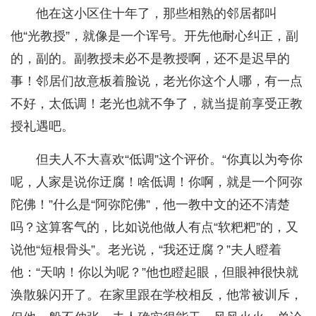
他在这小区住十年了，那些相熟的邻居都叫
他“光教授”，就像是一个诨号。开先他耐心纠正，副
的，副的。副教授未必不是教授啊，还不是迟早的
事！邻居们故意板着脸说，老光你这个人哪，有一点
不好，太低调！老光也就不争了，就当提前享受正教
授礼遇吧。
但夫人不大喜欢“低调”这个评价。“你真以为夸你
呢，人家是说你迂腐！啥低调！你啊，就是一个阿弥
陀佛！”什么是“阿弥陀佛”，他一教中文的还不清楚
吗？这算客气的，比如说他做人有点“软粑粑”的，又
说他“短根骨头”。老光说，“我还迂腐？”夫人瞪着
他：“天呐！你以为呢？”他也瞪起眼，但眼神很快就
涣散躲闪开了。在家里跟在学校相反，他常被训斥，