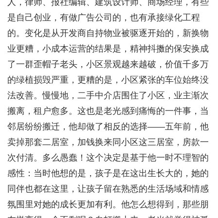
人，律师、报社编辑、建筑设计师、商场经理，有些
是自己创业，有做广告公司的，也有承接绿化工程
的。变化是从开发商自持物业被驱逐开始的，新换物
业更糟，小成本运营的结果是，精神抖擞的保安换成
了一群歪帽子老头，小区景观越来越破，价值千多万
的绿植损毁严重，更糟的是，小区紧张的车位始终没
法改善。慢慢地，二手中介店围住了小区，业主渐次
搬离，租户愈多。这也是老光感到痛悔的一件事，当
邻居纷纷搬迁，他却做了相反的选择——五年前，他
卖掉那套二居室，加钱换来同小区这三居室，房款一
次付清。多么愚蠢！这个决定是基于他一时不理智的
感性：当时他想的是，孩子是在这出生长大的，她的
同伴也都在这里，让孩子留在熟悉的生活场域和情感
氛围里对她的成长更加有利。他怎么想得到，那些朋