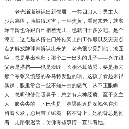
老光渐渐辨识出新邻居，一共四口人：男主人，
少言寡语，脸皱得厉害，一种焦黄，看起来老，就实
际年龄也许跟自己相差无几，也就四十多岁吧。是个
漆匠，这点是从搭在门外鞋架上的工作服以及斑斑点
点的解放牌球鞋辨认出来的。老光很少见到他，漆匠
嘛，总是早出晚归；那个二十出头的儿子——兴许跟
父亲是搭档——也是漆匠，长相还算清秀，要是撇去
那个夸张又愤怒的杀马特发型的话。这孩子看起来很
暴躁，眼里常含一丝不知来由的怒气，从不正眼瞧
人，总听他使劲吸鼻子，总之有点神经质。至于女主
人，脸尖尖的，下巴也是，鼻梁附近是深褐色雀斑，
留着长发，总用带子绾着，搭在背上，她的背总是佝
着，走路很迟缓，仿佛有些事情一直压着她。