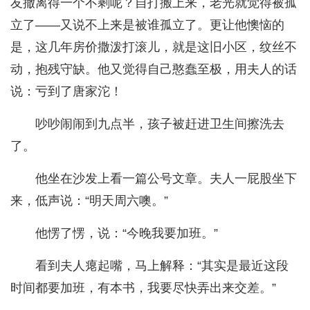
友撤离得一个不剩呢？自打搬上来，老光就觉得被孤
立了——又说不上来是被谁孤立了。更让他懊恼的
是，这几年房价撒泼打滚儿，就是这旧小区，纹丝不
动，抱残守缺。他又觉得自己憨蠢至极，用夫人的话
说：亏到了唐家沱！
吵吵闹闹到九点半，孩子被赶进卫生间擦洗去
了。
他坐在沙发上看一篇公号文章。夫人一屁股坐下
来，低声说：“明天周六噢。”
他愣了愣，说：“今晚我要加班。”
看到夫人瘪起嘴，马上解释：“其实是最近这段
时间都要加班，有本书，我要尽快弄出来交差。”