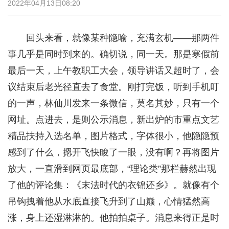
2022年04月13日08:20
回头来看，就像某种隐喻，充满玄机——那两件
事几乎是同时到来的。确切说，同一天。那是寒假前
最后一天，上午教职工大会，领导讲话又超时了，会
议结束后老光径直去了食堂。刚打完饭，听到手机叮
的一声，林仙川发来一条微信，莫名其妙，只有一个
网址。点进去，是则公示消息，新出炉的市重点文艺
精品扶持入选名单，图片格式，字体很小，他隐隐预
感到了什么，摁开飞快睃了一眼，没有啊？再将图片
放大，一直滑到网页最底部，“理论类”那栏赫然出现
了他的评论集：《末法时代的衣锦还乡》。就像有个
吊钩拽着他从水底直接飞升到了山巅，心情猛然高
涨，身上还湿淋淋的。他拍拍桌子。消息来得正是时