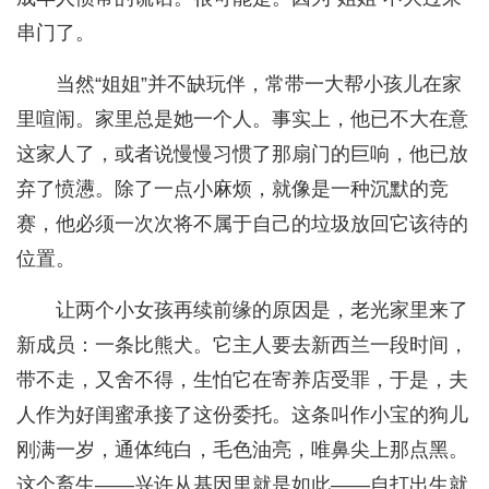
串门了。
当然“姐姐”并不缺玩伴，常带一大帮小孩儿在家
里喧闹。家里总是她一个人。事实上，他已不大在意
这家人了，或者说慢慢习惯了那扇门的巨响，他已放
弃了愤懑。除了一点小麻烦，就像是一种沉默的竞
赛，他必须一次次将不属于自己的垃圾放回它该待的
位置。
让两个小女孩再续前缘的原因是，老光家里来了
新成员：一条比熊犬。它主人要去新西兰一段时间，
带不走，又舍不得，生怕它在寄养店受罪，于是，夫
人作为好闺蜜承接了这份委托。这条叫作小宝的狗儿
刚满一岁，通体纯白，毛色油亮，唯鼻尖上那点黑。
这个畜生——兴许从基因里就是如此——自打出生就