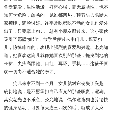
备受宠爱，生性活泼，好奇心强，毫无威胁性，也不
知何为危险，憨憨的，见谁都亲热，顶着头去蹭蹭人
家裤腿，满脸讨好。连平常吆都吆不动的女儿也爱外
出了，只要牵上狗儿，总有小朋友跟过来。这小家伙
吸引了隔壁“姐姐”，放学后便过来串门儿，逗耍狗
儿，惊惊咋咋的，表现出强烈的喜爱和兴趣。老光知
道，她喜欢这狗儿就像她喜欢别的那些，拖曳到地的
长裙、尖头高跟鞋、口红、耳环、手机……这孩子喜
欢一切尚不适合她的东西。
狗儿来家不到一个月，女儿就对它丧失了兴趣，
确切地说，是不愿承担自己应允的那些职责，遛狗。
其实老光也不乐意。公允地说，偶尔遛遛狗也算愉快
的健身活动，可要每天遛三四次的话，就成了大麻