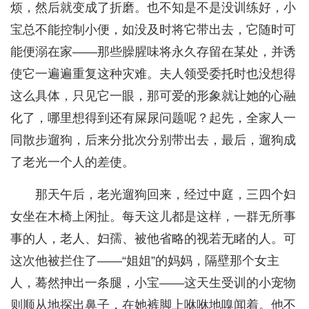
烦，然后就变成了折磨。也不知是不是没训练好，小
宝总不能控制小便，如没及时将它带出去，它随时可
能便溺在家——那些臊腥味将永久存留在某处，并诱
使它一遍遍重复这种灾难。夫人领受委托时也没想得
这么具体，只见它一眼，那可爱的形象就让她的心融
化了，哪里想得到还有屎尿问题呢？起先，全家人一
同散步遛狗，后来分批次分别带出去，最后，遛狗成
了老光一个人的差使。
那天午后，老光遛狗回来，经过中庭，三四个妇
女坐在木椅上闲扯。每天这儿都是这样，一群无所事
事的人，老人、妇孺、被他省略的视若无睹的人。可
这次他被拦住了——“姐姐”的妈妈，隔壁那个女主
人，蓦然抻出一条腿，小宝——这天生受训的小宠物
则顺从地探出鼻子，在她裤脚上咻咻地嗅闻着。他不