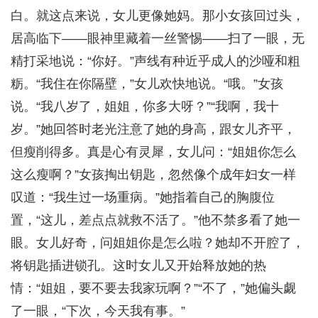
白。就这点来说，女儿更像她妈。那小女孩回过头，
居高临下——眼神里藏着一丝警惕——扫了一眼，无
精打采地说：“你好。”声线有种近乎成人的沙哑和粗
粝。“我住在你隔壁，”女儿欢快地说。“哦。”女孩
说。“我八岁了，姐姐，你多大呀？”“我啊，我十
岁。”她回答时老光注意了她的身高，跟女儿齐平，
但瘦削得多。真是心有灵犀，女儿问：“姐姐你怎么
这么瘦啊？”女孩掏出钥匙，忽然像个成年妇女一样
叹道：“我生过一场重病。”她指着自己的胸腹位
置，“这儿，差点点就救不活了。”他不禁多看了她一
眼。女儿好奇，问姐姐你是怎么啦？她却不开腔了，
将钥匙插进锁孔。这时女儿又开始释放她的热
情：“姐姐，要不要去我家玩啊？”“不了，”她偏头觑
了一眼，“下次，今天我有事。”