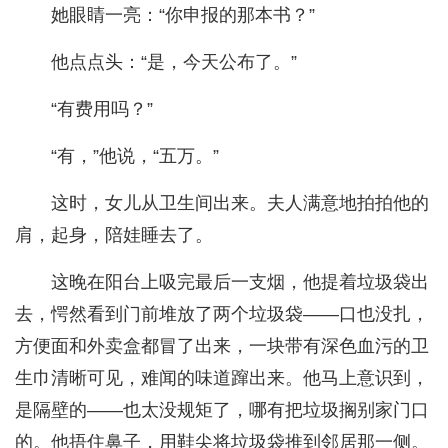
她眼睛一亮：“你申报的那本书？”
他点点头：“是，今天公布了。”
“有费用吗？”
“有，”他说，“五万。”
这时，女儿从卫生间出来。夫人满意地拍拍他的
肩，起身，陪娃睡去了。
这晚在阳台上吸完最后一支烟，他提着垃圾袋出
去，愕然看到门前堆放了两个垃圾袋——口也没扎，
方便面和外卖盒都冒了出来，一块带有深色血污的卫
生巾清晰可见，难闻的味道蹿出来。他马上意识到，
是隔壁的——也太没规矩了，哪有把垃圾搁别家门口
的。他捂住鼻子，用鞋尖将垃圾袋推到邻居那一侧。