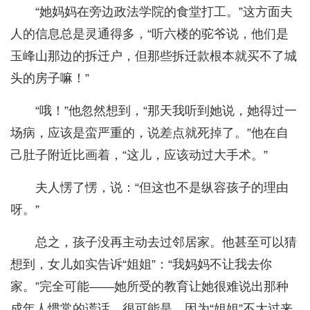
“她妈妈在旁边政法学院的食堂打工。”这方面夫
人的信息总是灵通得多，“听六楼的驼爷说，他们是
玉峰山那边的拆迁户，但那些拆迁款根本就买不了城
头的房子嘛！”
“哦！”他忽然想到，“那天我听到她说，她得过一
场病，应该是蛮严重的，说差点就死掉了。”他在自
己肚子附近比画着，“这儿，应该动过大手术。”
夫人愣了愣，说：“但这也不是纵容孩子的理由
呀。”
总之，孩子没再主动去过邻居家。他甚至可以猜
想到，女儿如实告诉“姐姐”：“我妈妈不让我去你
家。”完全可能——她所受的教育让她很难说出那种
成年人惯常的谎话。很可能是。因为“姐姐”不大过来