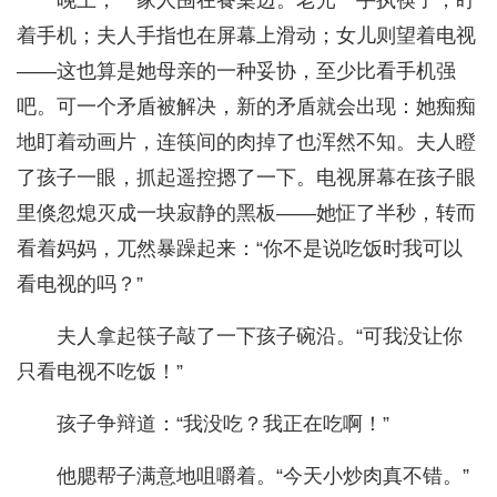
晚上，一家人围在餐桌边。老光一手执筷子，盯
着手机；夫人手指也在屏幕上滑动；女儿则望着电视
——这也算是她母亲的一种妥协，至少比看手机强
吧。可一个矛盾被解决，新的矛盾就会出现：她痴痴
地盯着动画片，连筷间的肉掉了也浑然不知。夫人瞪
了孩子一眼，抓起遥控摁了一下。电视屏幕在孩子眼
里倏忽熄灭成一块寂静的黑板——她怔了半秒，转而
看着妈妈，兀然暴躁起来：“你不是说吃饭时我可以
看电视的吗？”
夫人拿起筷子敲了一下孩子碗沿。“可我没让你
只看电视不吃饭！”
孩子争辩道：“我没吃？我正在吃啊！”
他腮帮子满意地咀嚼着。“今天小炒肉真不错。”