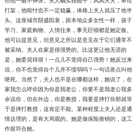
但他一般不伸张。夫人确实很能干，风风火火，单论
打架，他暗忖也不一定稳赢，体格上夫人就压了他半
头。这座城市阴盛阳衰，跟本地众多女性一样，孩子
学习、家庭购物、人情往来，事无巨细都是她定板。
他可以提意见，但意见之所以是意见在于它们通常不
被采纳。夫人在家是很强势的。比这更让他无语的
是，她委屈得很！一点儿不觉得自己强势！她反过来
说，你不也觉得自个儿并不懦弱吗？一句话差点叫他
哽死。当然了，夫人也不是在哪都这样，她说了，在
家我怎么啐你因为你是我老公，你要不是我老公我多
余说你，但在外边，你是教授，我要是摔打你那就等
于是摔打教授，这肯定不能。某种程度上夫人还是通
情达理的，是有大局观的。她是做保险推销的，这工
作挺符合她。