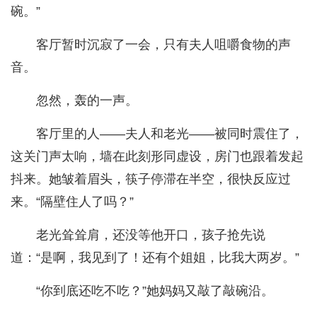
碗。”
客厅暂时沉寂了一会，只有夫人咀嚼食物的声
音。
忽然，轰的一声。
客厅里的人——夫人和老光——被同时震住了，
这关门声太响，墙在此刻形同虚设，房门也跟着发起
抖来。她皱着眉头，筷子停滞在半空，很快反应过
来。“隔壁住人了吗？”
老光耸耸肩，还没等他开口，孩子抢先说
道：“是啊，我见到了！还有个姐姐，比我大两岁。”
“你到底还吃不吃？”她妈妈又敲了敲碗沿。