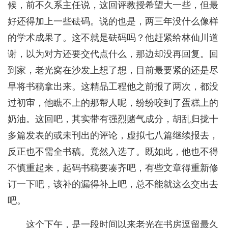
候，前不久系主任说，这回评教授希望大一些，但最
好还得加上一些砝码。说的也是，两三年没什么像样
的学术成果了。这不就是砝码吗？他赶紧给林仙川道
谢，以为对方还要交代点什么，那边却没再回复。回
到家，老光窝在沙发上想了想，目前最要紧的还是尽
早将书稿拿出来。这精品工程他之前报了两次，都没
过初审，他瞧不上的那帮人呢，纷纷咬到了蛋糕上的
奶油。这回吧，其实带有强烈赌气成分，胡乱归拢十
多篇发表的或未刊出的评论，虚拟七八篇继续报去，
反正也不需全书稿。竟然入选了。既如此，他也不得
不慎重起来，起码书稿要凑齐吧，有些文章得重新修
订一下吧，该补的漏得补上吧，总不能就这么交出去
吧。
这个下午，是一段时间以来老光在书房逗留最久