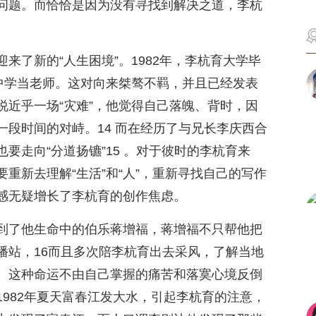
问题。而恰恰是因为没有寻找到解决之道，李杭
来了新的“人生困境”。1982年，李杭育大学毕
源中学当老师。这对向来桀骜不羁，并且已经发表
说近乎一场“灾难”，他觉得自己落魄、背时，因
段时间的对峙。14 而在经历了与兄长李庆西合
要走向“分道扬镳”15 。对于彼时的李杭育来
重新去理解“生活”和“人”，重新寻找自己的写作
感无疑增长了李杭育的创作焦虑。
到了他生命中的伯乐蒋增福，蒋增福不只帮他把
播站，16而且多次陪李杭育出去采风，了解当地
。这种命运不由自己掌握的痛苦和落寞心境反倒
982年夏天富春江发大水，引起李杭育的注意，