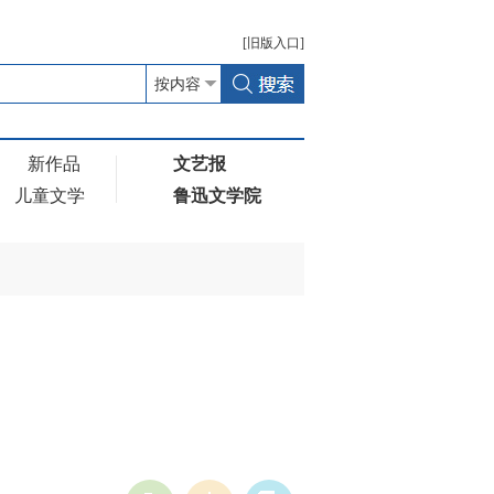
[
旧版
入口]
新作品
文艺报
儿童文学
鲁迅文学院