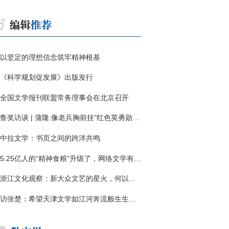
以坚定的理想信念筑牢精神根基
《科学规划促发展》出版发行
全国文学报刊联盟常务理事会在北京召开
鲁奖访谈 | 蒲隆:像老兵胸前挂"红色英勇勋章"
中拉文学：书页之间的跨洋共鸣
5.25亿人的“精神食粮”升级了，网络文学有了哪些新变化？
浙江文化观察：新大众文艺的星火，何以燎原？
访张楚：希望天津文学如江河奔流般生生不息