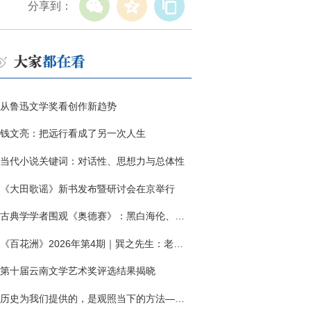
分享到：
从鲁迅文学奖看创作新趋势
钱文亮：把远行看成了另一次人生
当代小说关键词：对话性、思想力与总体性
《大田歌谣》新书发布暨研讨会在京举行
古典学学者围观《奥德赛》：黑白海伦、佩涅罗佩的别针与神秘入侵者
《百花洲》2026年第4期｜巽之先生：老兵朱向前侧记三题
第十届云南文学艺术奖评选结果揭晓
历史为我们提供的，是观照当下的方法——历史题材非虚构写作多人谈