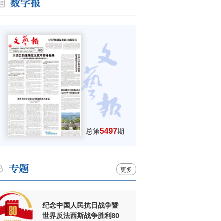
5497
总第
期
更多
纪念中国人民抗日战争暨
世界反法西斯战争胜利80