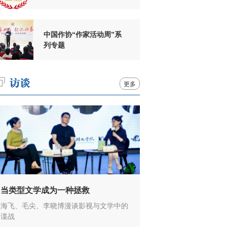
周年
中国作协“作家活动周”系
列专题
更多
当类型文学成为一种拯救
海飞、毛尖、李晓博漫谈影视与文学中的
谍战