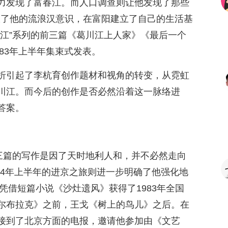
力发现了富春江。而人口调查则让他发现了那些
服了他的流浪汉意识，在富阳建立了自己的生活基
川江”系列的前三篇《葛川江上人家》《最后一个
983年上半年集束式发表。
折引起了李杭育创作题材和视角的转变，从霓虹
川江。而今后的创作是否必然沿着这一脉络进
答案。
前三篇的写作是因了天时地利人和，并不必然走向
984年上半年的进京之旅则进一步明确了他强化地
育凭借短篇小说《沙灶遗风》获得了1983年全国
尔布拉克》之前，王戈《树上的鸟儿》之后。在
接到了北京方面的电报，邀请他参加由《文艺