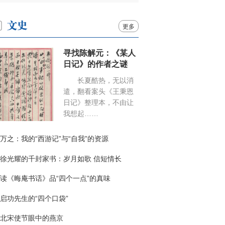
更多
寻找陈解元：《某人
日记》的作者之谜
长夏酷热，无以消
遣，翻看案头《王秉恩
日记》整理本，不由让
我想起……
万之：我的“西游记”与“自我”的资源
徐光耀的千封家书：岁月如歌 信短情长
读《晦庵书话》品“四个一点”的真味
启功先生的“四个口袋”
北宋使节眼中的燕京