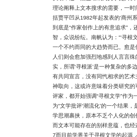
理论阐释上文本搜求的需要，一时间
括贾平凹从1982年起发表的‘商州系
到底是“作家创作上的有意追求”，
智，众说纷纭。南帆认为：“‘寻根
一个不约而同的大趋势而已。愈是仔
人们则会愈加强烈地感到人言言殊的
实，所谓‘寻根派’是一种复杂的多
有共同宣言，没有同忾相求的艺术主
神取向，这或许意味着分类研究的可
评家，都开始强调“寻根文学”作
为“文学批评‘潮流化’的一个结果
学思潮裹挟，原本不乏个人化的创
而文本可能存在的别样意蕴，也经
7而目前学界关于寻根文学的起源 