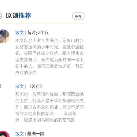
更多
散文
|
昔时少年行
本文以乡土童年为底色，记叙山村少
女贫寒压抑的少年时光。曾被邻里轻
视、校园同伴孤立排挤，唯有埋头苦
读支撑自己，最终成为全村唯一考上
初中的人。邻里态度反转之后，昔日
敌对的伙伴
散文
|
《苦行》
那刀削一般平顶的峰巅，那浑圆巍峨
的山峦，何尝不是千年狂飙雕琢的杰
作；那亘古不息的风啸，何尝不是苍
穹与大地永恒的絮语…… 漠漠荒
野，漫漾出胡马啸风的苍茫气韵
散文
|
蠡湖一隅