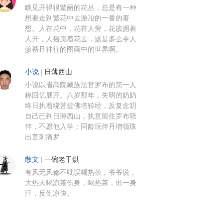
瞧见开得很繁丽的花丛，总是有一种
想要走到繁花中去游冶的一番的奢
想。人在花中，花在人旁，花簇拥着
人开，人摇曳着花去，这是多么令人
羡慕且神往的图画中的世界啊。
小说
|
日薄西山
小说以省高院藏族法官罗布的第一人
称回忆展开。八岁那年，失明的奶奶
终日执着绕菩提佛塔转经，反复念叨
自己已到日薄西山，执意留住罗布陪
伴，不愿他入学；同龄玩伴丹增顿珠
出言刺痛罗
散文
|
一碗老干烘
有风无风都不耽误喝热茶，爷爷说，
大热天喝凉茶伤身，喝热茶，出一身
汗，反倒凉快。