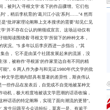
，被列入‘寻根文学’名下的作品骤增。它们包
列’，稍后李杭育的‘葛川江小说’系列……”4 然而
还是“批评家理论阐释上文本搜求的需要”却见仁见
文学’并不存在公认的纲领或宣言。这场运动仅有
细阅读围绕着‘寻根文学’所留下的种种文本，
状况。”5 多年以后李庆西进一步指出，“其
边集合， 它不是由某个社团发展起来的流派，没
张，被称作‘寻根派’的作家里边自有不同的精
能”。6 两人作为参与和见证1980年代文学的批
为一种文学思潮内部具有显著的差异性，斯炎伟认
，是一些作品在发表后，自觉或不自觉地被某种文
作动机，极大程度地被该文学思潮的话语收编，
这种话语的特定阐释，实现了面向潮流的更替”。
／ 发生问题至今众说纷纭，莫衷一是。有鉴于