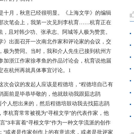
该是十月，秋意已经很明显。《上海文学》的编辑
那次笔会上，我第一次见到李杭育……杭育正在
想法，且对韩少功、张承志、阿城等人极为赞赏。
学》出面召开一次南北作家和评论家的会议，交
，极为赞同。当时，我和介人先生已接到杭州方
参加浙江作家徐孝鱼的作品讨论会，杭育说他届
定在杭州再就具体事宜讨论。1
这次会议的发起人应该是程德培，“程德培自己有
鹃面前是毕恭毕敬的，他就鼓动我跟茹志鹃
亮两个人想出来的，然后程德培鼓动我去找茹志鹃
，李杭育常常被视为“寻根文学”的代表作家，他
言”3丰富着“寻根文学”作为一种文学流派的创作
：“或者是作家创作上的有意追求，或者是批评家