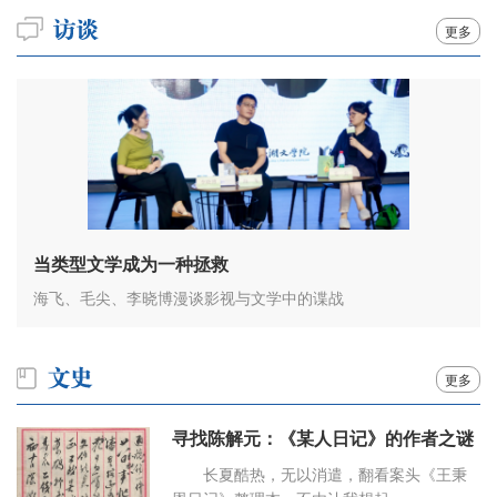
更多
当类型文学成为一种拯救
海飞、毛尖、李晓博漫谈影视与文学中的谍战
更多
寻找陈解元：《某人日记》的作者之谜
长夏酷热，无以消遣，翻看案头《王秉