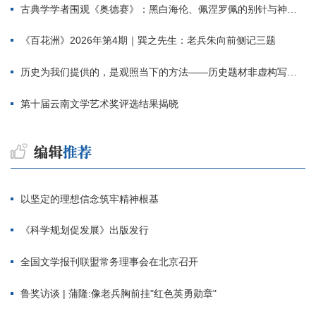
古典学学者围观《奥德赛》：黑白海伦、佩涅罗佩的别针与神秘入侵者
《百花洲》2026年第4期｜巽之先生：老兵朱向前侧记三题
历史为我们提供的，是观照当下的方法——历史题材非虚构写作多人谈
第十届云南文学艺术奖评选结果揭晓
以坚定的理想信念筑牢精神根基
《科学规划促发展》出版发行
全国文学报刊联盟常务理事会在北京召开
鲁奖访谈 | 蒲隆:像老兵胸前挂"红色英勇勋章"