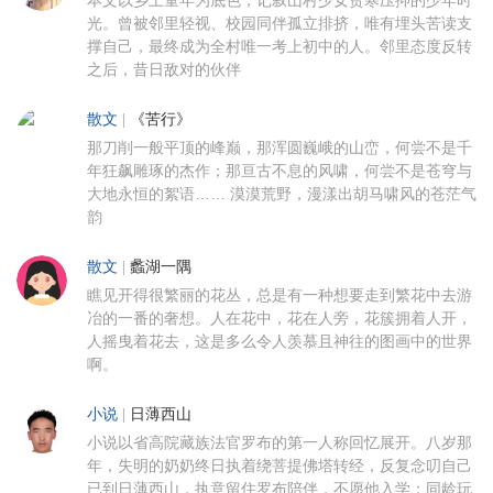
光。曾被邻里轻视、校园同伴孤立排挤，唯有埋头苦读支
撑自己，最终成为全村唯一考上初中的人。邻里态度反转
之后，昔日敌对的伙伴
散文
|
《苦行》
那刀削一般平顶的峰巅，那浑圆巍峨的山峦，何尝不是千
年狂飙雕琢的杰作；那亘古不息的风啸，何尝不是苍穹与
大地永恒的絮语…… 漠漠荒野，漫漾出胡马啸风的苍茫气
韵
散文
|
蠡湖一隅
瞧见开得很繁丽的花丛，总是有一种想要走到繁花中去游
冶的一番的奢想。人在花中，花在人旁，花簇拥着人开，
人摇曳着花去，这是多么令人羡慕且神往的图画中的世界
啊。
小说
|
日薄西山
小说以省高院藏族法官罗布的第一人称回忆展开。八岁那
年，失明的奶奶终日执着绕菩提佛塔转经，反复念叨自己
已到日薄西山，执意留住罗布陪伴，不愿他入学；同龄玩