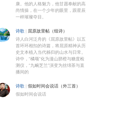
康。他的人格魅力，他甘愿奉献的高
尚情操，在一个少年的眼里，跟星辰
一样璀璨夺目。
诗歌
|
屈原故里帖（组诗）
诗人白河泛舟的《屈原故里帖》以五
首环环相扣的诗篇，将屈原精神从历
史文本植入当代秭归的山水与日常。
诗中，“橘颂”化为漫山脐橙与糖度检
测仪，“九畹芝兰”演变为丝绵茶与直
播间的
诗歌
|
假如时间会说话（外三首）
假如时间会说话