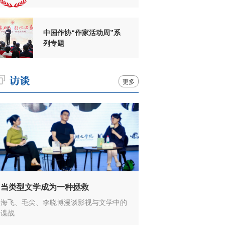
周年
中国作协“作家活动周”系
列专题
更多
当类型文学成为一种拯救
海飞、毛尖、李晓博漫谈影视与文学中的
谍战