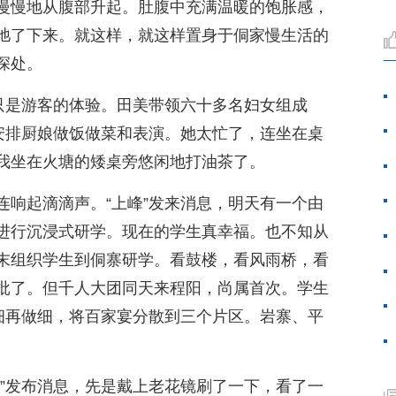
慢慢地从腹部升起。肚腹中充满温暖的饱胀感，
弛了下来。就这样，就这样置身于侗家慢生活的
深处。
”只是游客的体验。田美带领六十多名妇女组成
，安排厨娘做饭做菜和表演。她太忙了，连坐在桌
我坐在火塘的矮桌旁悠闲地打油茶了。
连响起滴滴声。“上峰”发来消息，明天有一个由
进行沉浸式研学。现在的学生真幸福。也不知从
末组织学生到侗寨研学。看鼓楼，看风雨桥，看
批了。但千人大团同天来程阳，尚属首次。学生
做细再做细，将百家宴分散到三个片区。岩寨、平
。
群”发布消息，先是戴上老花镜刷了一下，看了一