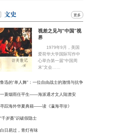
更多
视差之见与“中国”视
界
1979年9月，美国
爱荷华大学国际写作中
心举办第一届“中国周
末”文会……
鲁迅的“单人舞”：一位自由战士的激情与抗争
一蓑烟雨任平生——海派通才文人陆澹安
寻踪海外华夏典籍——读《瀛海寻珍》
“千岁蘽”识破假隐士
白日易过，青灯有味