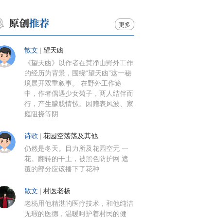
更多
散文
|
望天凼
《望天凼》以作者在梵净山野外工作
的经历为背景，围绕“望天凼”这一秘
境展开双重叙事。 在野外工作途
中，作者偶遇少女菊子，两人结伴而
行，产生朦胧情愫。因赠表风波、家
庭阻挠等阴
诗歌
|
花园空荡荡及其他
仍然是冬天。目力所及花园空无 一
花。翻转的干土，被黑色防护网 遮
覆的部分应该播下了花种
散文
|
村医老杨
老杨用他精湛的医疗技术，和他纯洁
无瑕的医德，温暖呵护着村民的健