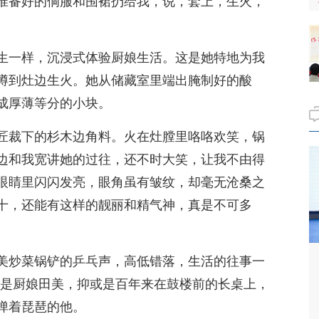
准备好的侗服和围裙扔给我，说，套上，生火，
生一样，沉浸式体验厨娘生活。这是她特地为我
蹲到灶边生火。她从储藏室里端出腌制好的酸
成厚薄等分的小块。
匠裁下的杉木边角料。火在灶膛里咯咯欢笑，锅
边和我宽讲她的过往，还不时大笑，让我不由得
眼睛里闪闪发亮，眼角虽有皱纹，却毫无沧桑之
十，还能有这样的靓丽和精气神，真是不可多
美炒菜锅铲的乒乓声，高低错落，生活的往事一
”亦是厨娘田美，抑或是百年来在鼓楼前的长桌上，
弹着琵琶的他。