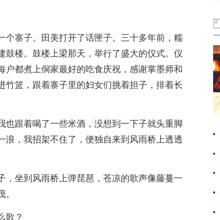
一个寨子。田美打开了话匣子。三十多年前，糯
建鼓楼。鼓楼上梁那天，举行了盛大的仪式。仪
每户都煮上侗家最好的吃食庆祝，感谢掌墨师和
进竹篮，跟着寨子里的妇女们挑着担子，排着长
我也跟着喝了一些米酒，没想到一下子就头重脚
一浪，我招架不住了，便独自来到风雨桥上透透
子，坐到风雨桥上弹琵琶，苍凉的歌声像藤蔓一
茂。
么歌？