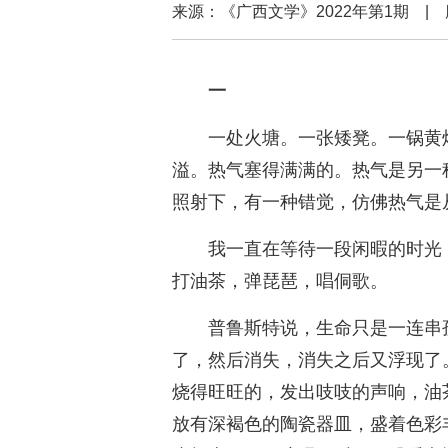
来源：《广西文学》2022年第1期
一
一处火塘。一张矮凳。一锅黄
溢。热气塞得满满的。热气是另一
照射下，有一种错觉，仿佛热气是
我一直在等待一段闲暇的时光
打油茶，弹琵琶，唱侗歌。
普鲁斯特说，生命只是一连串
了，然后消失，消失之后又浮现了
烧得旺旺的，发出吱吱的声响，油
放有深褐色的陶瓷器皿，盛着色彩