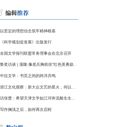
以坚定的理想信念筑牢精神根基
《科学规划促发展》出版发行
全国文学报刊联盟常务理事会在北京召开
鲁奖访谈 | 蒲隆:像老兵胸前挂"红色英勇勋章"
中拉文学：书页之间的跨洋共鸣
浙江文化观察：新大众文艺的星火，何以燎原？
访张楚：希望天津文学如江河奔流般生生不息
写作搁浅之后，如何再次启程