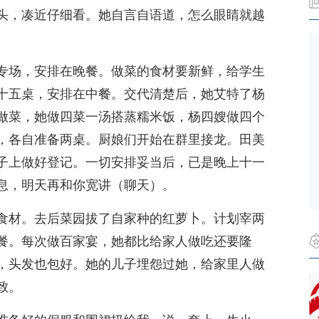
头，凑近仔细看。她自言自语道，怎么眼睛就越
专场，安排在晚餐。做菜的食材要新鲜，给学生
十五桌，安排在中餐。交代清楚后，她艾特了杨
做菜，她做四菜一汤搭蒸糯米饭，杨四嫂做四个
，各自准备两桌。厨娘们开始在群里接龙。田美
子上做好登记。一切安排妥当后，已是晚上十一
息，明天再和你宽讲（聊天）。
食材。去后菜园拔了自家种的红萝卜。计划宰两
餐。每次做百家宴，她都比给家人做吃还要隆
，头发也包好。她的儿子埋怨过她，给家里人做
致。