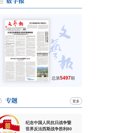
5497
总第
期
更多
纪念中国人民抗日战争暨
世界反法西斯战争胜利80