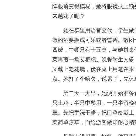
阵眼前变得模糊，她将眼镜扶上额
来越花了呢？
她在群里用语音交代，学生做
敬的酒要换成可乐或者雪碧。散团
四嫂，中餐只有十五桌，与她拼桌
菜再煎一盘艾粑粑。晚餐学生人多
又戴上老花镜，伏在桌上用笔在本
点。她打了个哈欠，说累了，先休
第二天一大早，她便开始准备
只土鸡，半只中餐用，一只半留晚
重。先把手洗干净，把口罩给戴上
菜简单潦草，而给游客做却耐心精