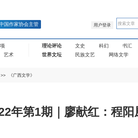
中国作家协会主管
用户登录
奖项
理论评论
文史
科幻
书汇
艺术
世界文坛
民族文艺
网络文学
>>
《广西文学》
22年第1期｜廖献红：程阳