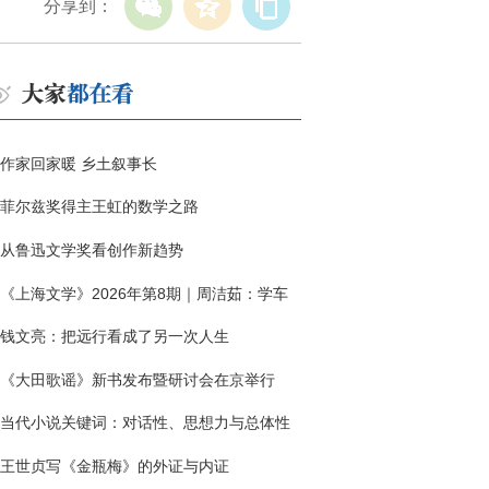
分享到：
作家回家暖 乡土叙事长
菲尔兹奖得主王虹的数学之路
从鲁迅文学奖看创作新趋势
《上海文学》2026年第8期｜周洁茹：学车
钱文亮：把远行看成了另一次人生
《大田歌谣》新书发布暨研讨会在京举行
当代小说关键词：对话性、思想力与总体性
王世贞写《金瓶梅》的外证与内证