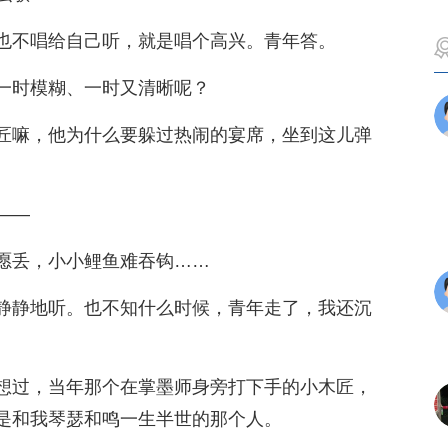
也不唱给自己听，就是唱个高兴。青年答。
一时模糊、一时又清晰呢？
匠嘛，他为什么要躲过热闹的宴席，坐到这儿弹
——
愿丢，小小鲤鱼难吞钩……
静静地听。也不知什么时候，青年走了，我还沉
想过，当年那个在掌墨师身旁打下手的小木匠，
是和我琴瑟和鸣一生半世的那个人。