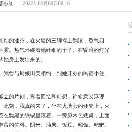
 | 廖献红
2022年02月08日08:16
灿灿的油茶，在火塘的三脚撑上翻滚，香气四
种雾。热气环绕着她纤细的个子。在昏暗的灯光
从她身上发出来的。
，我曾与厨娘田美相约，到她开办的民宿小住，
孤立的片刻，靠着回忆和幻想，许多意义浮现
。此刻，我真的来了，坐在火塘旁的矮凳上，火
茶在黝黑的铁锅里滚着。一旁原木色矮桌，上面
丰富的佐料。阴米、油果、饭豆、糯饭、粑粑、