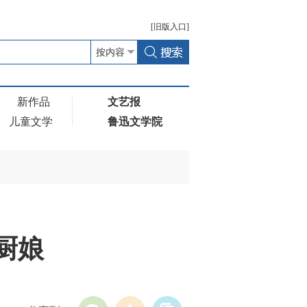
[
旧版
入口]
新作品
文艺报
儿童文学
鲁迅文学院
厨娘