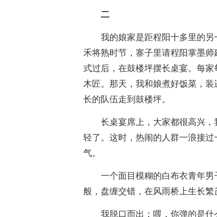
二
我的娘家是距程阳十多里的另
禾将熟时节，寨子里请程阳掌墨师
式过后，在鼓楼坪摆长桌宴。每家
木匠。那天，我和娘煮好饭菜，装
长的队伍走到鼓楼坪。
长桌宴席上，大家都很高兴，
轻了。这时，热闹的人群一浪接过
气。
一个面目模糊的白布衣青年男
般，盘缠交错，在风雨桥上生长繁
我脱口而出：喂，你弹的是什