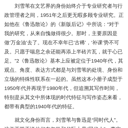
刘雪苇在文艺界的身份始终介于专业研究者与行
政管理者之间，1951年之后更无暇多顾专业研究。正
如他在《鲁迅散论》的《新版后记》中所说：“对于
我的研究，从来自愧做得很少。那时，主要原因是
做‘万金油’去了。现在不幸年已‘古稀’，‘补课’势不可
及。只愿于喘息之余还能再添上半砖片瓦，就于心已
足。”2《鲁迅散论》基本上应被定位于1940年代，其
观点、角度、表达方式都是与刘雪苇的处境、身份和
立场的特殊性联系在一起的。虽然这本小册子成型于
1950年代并再现于1980年代，但追溯其写作时间，
特别是从其文中所体现的时代特征与写作姿态来看，
都带有典型的1940年代的特征。
就文化身份而言，刘雪苇与鲁迅是“同时代人”。