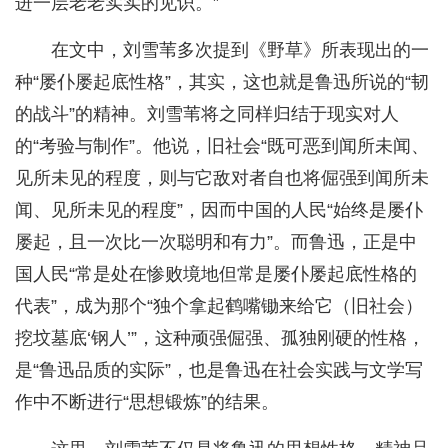
进一层老老实实的见识。”
在文中，刘雪苇多次提到《野草》所表现出的一
种“屡仆屡起底性格”，其实，这也就是鲁迅所说的“韧
的战斗”的精神。刘雪苇将之同样归结于现实对人
的“考验与制作”。他说，旧社会“既可恶到闻所未闻、
见所未见的程度，则与它敌对者自也将倔强到闻所未
闻、见所未见的程度”，因而中国的人民“始终是屡仆
屡起，且一次比一次聪明和有力”。而鲁迅，正是中
国人民“常是处在惨败境地但常是屡仆屡起底性格的
代表”，成为那个“独个拿起鹤嘴锄来给它（旧社会）
挖坟墓底‘钢人’”，这种顽强倔强、孤独刚硬的性格，
是“鲁迅品质的实际”，也是鲁迅在社会实践与文学写
作中不断进行“思想锻炼”的结果。