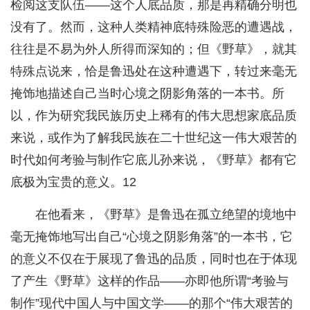
检阅这支队伍——这个人底品质，那是再精确分明也
没有了。然而，这种人类精神底特殊险恶的遭遇战，
往往是不易为外人所得而深知的；但《野草》，就其
特殊点说来，恰是鲁迅处在这种遭遇下，转过来毫无
掩饰地描述自己当时心境之阴影角落的一本书。所
以，作为研究我民族历史上稀有的伟大思想家底品质
来说，或作为了解我民族在二十世纪这一伟大艰苦的
时代如何考验与制作它底儿孙来说，《野草》都有它
底极为宝贵的意义。12
在他看来，《野草》是鲁迅在孤立绝望的境地中
毫无掩饰地写出自己“心境之阴影角落”的一本书，它
的意义不仅在于展现了鲁迅的品质，同时也在于体现
了产生《野草》这样的作品——亦即他所谓“考验与
制作”现代中国人与中国文学——的那个“伟大艰苦的