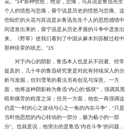
花。”14“那种愤怒，绝望，悲痛，与其说是鲁迅先生
个人的愤怒与悲痛，毋宁说是历史的愤怒与悲痛。这
些灿烂的火花与其说是从鲁迅先生个人的思想感情中
间迸发出来的，毋宁说是从历史矛盾的斗争中迸发出
来。《野草》使我们看到了中国从麻木到苏醒过程中
那种痉挛的状态。”15
对于内心的阴影，鲁迅本人也是从不回避、经常
提及的，几十年的鲁迅研究更是对此有持续深入的分
析与发掘，但刘雪苇的看法另有创见与深意。一方
面，他将这种阴影称为鲁迅“内心的‘炼狱’”，强调其黑
暗和痛苦的程度之深；但另一方面，他也一再强调这
仍是“一时的心之波动与心之一角的内在斗争”，“只是
当时他思想的内心转动的一部分，极为藐小的一部
分”。也就是说，他突出的是鲁迅“内在斗争”的问题，