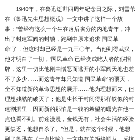
1940年，在鲁迅逝世四周年纪念日之际，刘雪苇
在《鲁迅先生思想概观》一文中讲了这样一个故
事：“曾经有这么一个生在落后省分的内地青年，冲
出了封建军阀的封锁，跑到中原来追求‘国民革
命’了，但这时却已经是一九三〇年。当他到得武汉，
他才明白了一切，‘国民革命’已经变成吃人者的假招
牌，这里一切比他刚由憎恶而逃开的小军阀天地也差
不了多少……而这青年却只知道‘国民革命’的覆灭，
全不知道新的革命思想的展开……他为理想而来，但
理想残酷的破灭了；他是生长于封闭得那样铁似的封
建割据里，因而新的那怕是一线的希望的曙光在他一
点也看不到。前途漫漫，金钱无有，社会生活的经验
更缺乏，他想自杀了。”但是，就在这个时候，他想
到了鲁迅在《一点比喻》一文中有关拒绝顺从、反抗