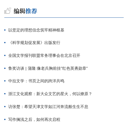
以坚定的理想信念筑牢精神根基
《科学规划促发展》出版发行
全国文学报刊联盟常务理事会在北京召开
鲁奖访谈 | 蒲隆:像老兵胸前挂"红色英勇勋章"
中拉文学：书页之间的跨洋共鸣
浙江文化观察：新大众文艺的星火，何以燎原？
访张楚：希望天津文学如江河奔流般生生不息
写作搁浅之后，如何再次启程