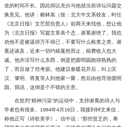
坐的时间不长。因此得以充分与他就当前诗坛问题交
换意见。他讲：赖林嵩（按：北大中文系校友，时任
《北京日报》文艺部负责人）前两天来找他，想让他
为《北京日报》写篇文章表个态，谢冕谢绝了。我也
劝他不是被逼得万不得已，不要写什么检查之类。谢
冕还谈及，近来一切约稿戛然而止，稿费收入也大
减。他亦没写什么东西，倒是把圆明园跑得熟熟的
了，而且做了些考据。他建议春暖花开后，叫上匡
汉、肇明、再复等人到他家一聚，然后由他导游圆明
园。我说，这倒是个不错的主意。
在批判“精神污染”的运动中，支持谢冕的诗人与
学者也有很多。1984年4月16日，我接到钟文来信，
称他正写《诗歌美学》。信中说：“那些贫乏的，希