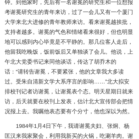
钟。到他家时，先后有一名谢冕的研究生和一位想报
考谢冕研究生的青年来访，过了一会儿又有一个厦门
大学来北大进修的青年教师来访。看来谢冕越挨批，
支持者越多。谢冕的气色和情绪看来很好，但也明显
地可以感到内心毕竟是不平静的。那几位客人走后，
他留我吃晚饭，饭前饭后又单独谈了会儿。他说，上
午北大党委书记来同他谈话，传达了胡乔木的
话：“请转告谢冕，不要紧张，他的文章我大多读
过。受朱自清新文学大系序言的影响……”北大拟安
排校刊记者访谢冕，让谢冕表个态。明天星期日就来
访，后天就要在校刊上发表，估计北大宣传部会把情
况报上去。我嘱他表态要有个分寸，他也深以为然。
1984年1月4日下午，我请谢冕夫妇、张炯、杨
匡汉来我家聚会，利用我新买的火锅，吃涮羊肉。谢