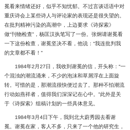
冕看来情绪还好，似乎不知忧郁。不过言谈话语中对
重庆诗会上某些诗人与评论家的表现还是很失望的。
在批判精神污染的高潮中，上边要求《诗探索》
做“刊物检查”，杨匡汉执笔写了一份。张炯请谢冕看
一下这份检查，谢冕坚决不看，他说：“我连批判我
的文章都不看！”
1984年2月27日，我收到谢冕的信，开头称：“一
个混浊的潮流涌来，不少的泡沫和草屑浮在上面旋
转。可惜的是，那潮流很快便过去了。那种不怕潮流
行动如燕祥者，值得我们深深记在心中。”此外是关
于《诗探索》组稿计划的一些具体意见。
1984年3月4日下午，我到北大蔚秀园去看谢
冕。谢冕在家，客人不多，只来了一个他的研究生，