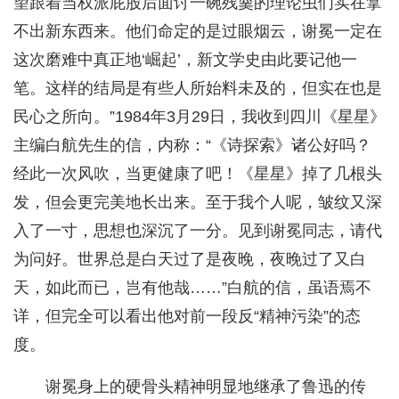
望跟着当权派屁股后面讨一碗残羹的理论虫们实在拿
不出新东西来。他们命定的是过眼烟云，谢冕一定在
这次磨难中真正地‘崛起’，新文学史由此要记他一
笔。这样的结局是有些人所始料未及的，但实在也是
民心之所向。”1984年3月29日，我收到四川《星星》
主编白航先生的信，内称：“《诗探索》诸公好吗？
经此一次风吹，当更健康了吧！《星星》掉了几根头
发，但会更完美地长出来。至于我个人呢，皱纹又深
入了一寸，思想也深沉了一分。见到谢冕同志，请代
为问好。世界总是白天过了是夜晚，夜晚过了又白
天，如此而已，岂有他哉……”白航的信，虽语焉不
详，但完全可以看出他对前一段反“精神污染”的态
度。
谢冕身上的硬骨头精神明显地继承了鲁迅的传