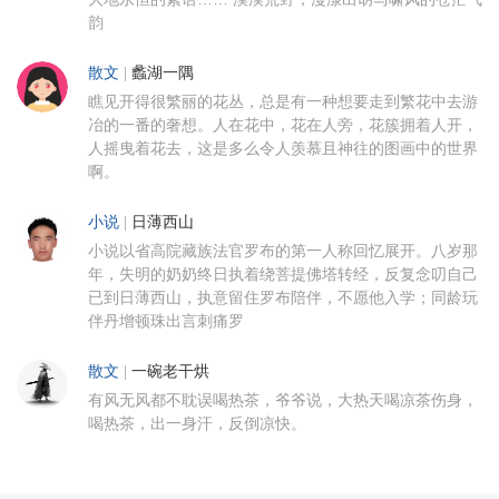
韵
散文
|
蠡湖一隅
瞧见开得很繁丽的花丛，总是有一种想要走到繁花中去游
冶的一番的奢想。人在花中，花在人旁，花簇拥着人开，
人摇曳着花去，这是多么令人羡慕且神往的图画中的世界
啊。
小说
|
日薄西山
小说以省高院藏族法官罗布的第一人称回忆展开。八岁那
年，失明的奶奶终日执着绕菩提佛塔转经，反复念叨自己
已到日薄西山，执意留住罗布陪伴，不愿他入学；同龄玩
伴丹增顿珠出言刺痛罗
散文
|
一碗老干烘
有风无风都不耽误喝热茶，爷爷说，大热天喝凉茶伤身，
喝热茶，出一身汗，反倒凉快。