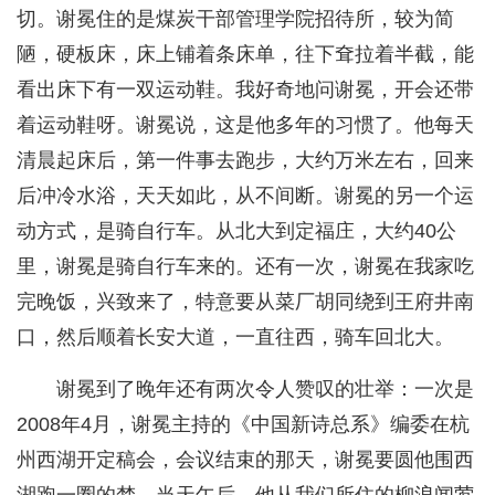
切。谢冕住的是煤炭干部管理学院招待所，较为简
陋，硬板床，床上铺着条床单，往下耷拉着半截，能
看出床下有一双运动鞋。我好奇地问谢冕，开会还带
着运动鞋呀。谢冕说，这是他多年的习惯了。他每天
清晨起床后，第一件事去跑步，大约万米左右，回来
后冲冷水浴，天天如此，从不间断。谢冕的另一个运
动方式，是骑自行车。从北大到定福庄，大约40公
里，谢冕是骑自行车来的。还有一次，谢冕在我家吃
完晚饭，兴致来了，特意要从菜厂胡同绕到王府井南
口，然后顺着长安大道，一直往西，骑车回北大。
谢冕到了晚年还有两次令人赞叹的壮举：一次是
2008年4月，谢冕主持的《中国新诗总系》编委在杭
州西湖开定稿会，会议结束的那天，谢冕要圆他围西