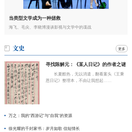
当类型文学成为一种拯救
海飞、毛尖、李晓博漫谈影视与文学中的谍战
更多
寻找陈解元：《某人日记》的作者之谜
长夏酷热，无以消遣，翻看案头《王秉
恩日记》整理本，不由让我想起……
万之：我的“西游记”与“自我”的资源
徐光耀的千封家书：岁月如歌 信短情长