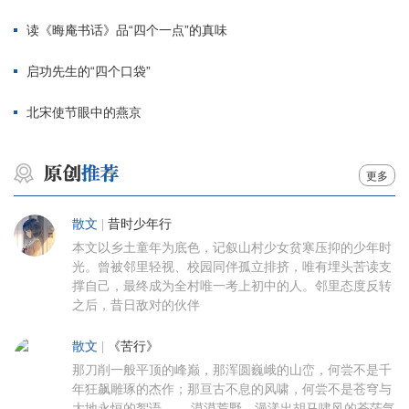
读《晦庵书话》品“四个一点”的真味
启功先生的“四个口袋”
北宋使节眼中的燕京
更多
散文
|
昔时少年行
本文以乡土童年为底色，记叙山村少女贫寒压抑的少年时
光。曾被邻里轻视、校园同伴孤立排挤，唯有埋头苦读支
撑自己，最终成为全村唯一考上初中的人。邻里态度反转
之后，昔日敌对的伙伴
散文
|
《苦行》
那刀削一般平顶的峰巅，那浑圆巍峨的山峦，何尝不是千
年狂飙雕琢的杰作；那亘古不息的风啸，何尝不是苍穹与
大地永恒的絮语…… 漠漠荒野，漫漾出胡马啸风的苍茫气