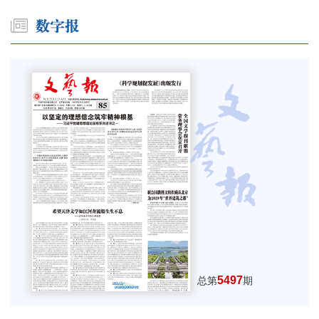
5497
总第
期