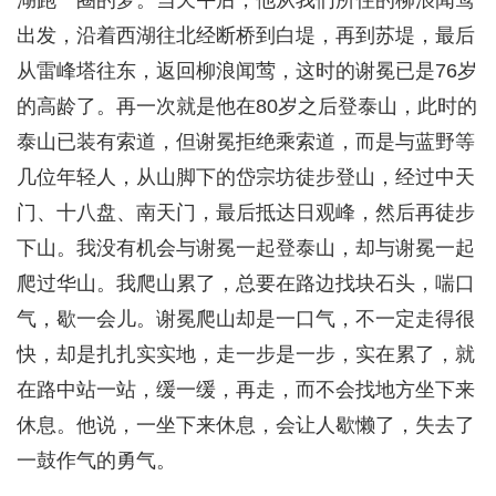
湖跑一圈的梦。当天午后，他从我们所住的柳浪闻莺
出发，沿着西湖往北经断桥到白堤，再到苏堤，最后
从雷峰塔往东，返回柳浪闻莺，这时的谢冕已是76岁
的高龄了。再一次就是他在80岁之后登泰山，此时的
泰山已装有索道，但谢冕拒绝乘索道，而是与蓝野等
几位年轻人，从山脚下的岱宗坊徒步登山，经过中天
门、十八盘、南天门，最后抵达日观峰，然后再徒步
下山。我没有机会与谢冕一起登泰山，却与谢冕一起
爬过华山。我爬山累了，总要在路边找块石头，喘口
气，歇一会儿。谢冕爬山却是一口气，不一定走得很
快，却是扎扎实实地，走一步是一步，实在累了，就
在路中站一站，缓一缓，再走，而不会找地方坐下来
休息。他说，一坐下来休息，会让人歇懒了，失去了
一鼓作气的勇气。