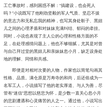
工亡事故时，感到困惑不解：“搞建设，也会死人
吗？”小说既写了他刚劲坚毅的军人气质、坚忍不拔
的意志力和无私忘我的精神，也写其身处靳子、黑妞
儿之间的心理矛盾和对妹妹充满纠结、郁闷的牵挂。
同时，小说也表现了主人公的心理和性格方面的不
足，在处理感情问题上，他也不够细腻，尤其是对曾
与自己拜过堂的黑妞儿和亲妹妹忽小月，缺乏设身处
地的理解、同情和共感。
即便是对相对次要的人物，作家也以简笔勾画其
性格、品质。满仓原是万寿寺的和尚，后还俗成为一
名军工人，小说描写了他的老实厚道、与人为善，尽
管有“迷信”思想以慈悲为怀，是少数一直关心忽小月
的悲剧遭遇和心灵痛苦的人之一。通过他，小说写出