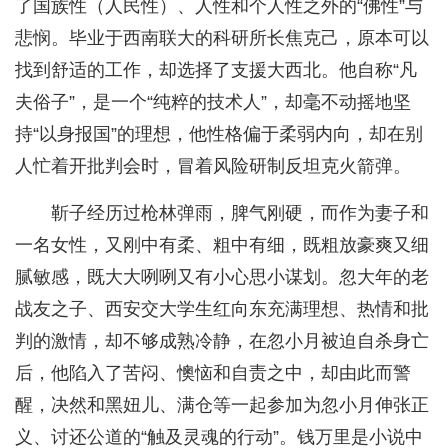
了国族性（人民性）、人性和个人性之外的“佛性”与
悲悯。毕业于西南联大的科研所长焦克己，原本可以
找到舒适的工作，却选择了支援大西北。他自称“凡
夫俗子”，是一个“纯粹的技术人”，却毫不动摇地坚
持“以身报国”的理想，他性格偏于柔弱内向，却在别
人忙着开批判会时，冒着风险研制反坦克火箭弹。
靳子经历过枪林弹雨，脾气刚硬，而作为妻子和
一名女性，又刚中有柔、粗中有细，既粗放豪爽又细
腻敏感，既大大咧咧又有小心思小谋划。忽大年的老
战友之子、西安交大学生红向东充满理想、热情和批
判的激情，却不够成熟冷静，在忽小月被迫自杀身亡
后，他陷入了苦闷、懊恼和自责之中，却由此而警
醒，决然和黑妞儿、满仓等一起参加为忽小月伸张正
义、讨还公道的“触及灵魂的行动”。钱万里是小说中