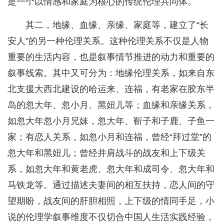
是一个以情感和家庭为核心的传统伦理共同体。
其二，地缘、血缘、亲缘、家庭等，建立了“长
安人”的另一种伦理关系。这种伦理关系不仅是人物
重要的生活内容，也是叙事情节推进的动力和重要的
叙事线索。其中又可分为：地缘伦理关系，如来自东
北支援大西北建设的哈运来、连福，有老家在胶东半
岛的忽大年、忽小月、黑妞儿等；血缘和亲缘关系，
如忽大年忽小月兄妹，忽大年、靳子和子鹿、子鱼一
家；有恋人关系，如忽小月和连福，曾经“拜过堂”的
忽大年和黑妞儿；曾经并肩战斗的战友和上下级关
系，如忽大年和黄老虎、忽大年和成司令、忽大年和
马铁龙等。通过描述夫妻间的相互扶持，恋人间的守
望期盼，战友间的肝胆相照，上下级的情同手足，小
说的伦理学叙事维度不仅切合中国人生活实践经验，