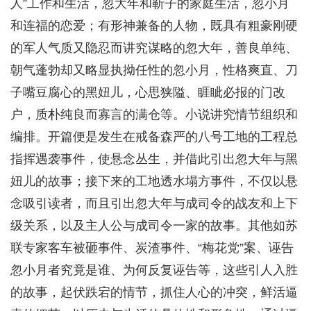
人”工作和生活，忽大年和靳子的家庭生活，忽小月
和连福的恋爱；有形神兼备的人物，既具有粗豪刚硬
的军人气质又隐忍而讲究谋略的忽大年，善良单纯、
朝气蓬勃却又略显执拗任性的忽小月，性格爽直、刀
子嘴豆腐心的黑妞儿，心思狭隘、睚眦必报的门改
户，质朴纯良而寡言的满仓等。小说讲究情节组织和
编排。开篇便是发生在戒备森严的八号工地的工程总
指挥遇袭事件，使悬念丛生，并借此引出忽大年与黑
妞儿的故事；接下来的工地透水塌方事件，不仅以悬
念吸引读者，而且引出忽大年与成司令的战友和上下
级关系，以及主人公与成司令一家的故事。其他如苏
联专家客车被砸事件、炭渣事件、“梅花党”案、诬告
忽小月者究竟是谁、为何反复诬告等，这些引人入胜
的故事，起伏跌宕的情节，抓住人心的冲突，鲜活逼