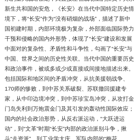
新生共和国的安危，《长安》在当代中国特定历史情
境下，将“长安”作为“没有硝烟的战场”，描述了新中
国初建时期，内部环境极为复杂，外部面临国际势力
干预和侵略的国内外形势，体现了“长安”建设和发展
中面对的复杂性、矛盾性和斗争性，勾画了“长安”与
中国、世界之间的历史性关联。当代中国的重要历史
和政治事件，被或多或少或直接或间接地描述出来。
包括国际和地区间的矛盾冲突，从抗美援朝战争、
170师的惨败，到中苏关系破裂、苏联撤回援建专
家，从中印边境冲突，到中苏珍宝岛冲突，从攻打金
门岛失利到万炮震金门及其引发的轰动性国际效应；
国内的社会政治形势，从反右派运动，“大跃进运
动”，到“文革”时期“长安”内部的政治派别斗争，揪
斗“走资派”，到工业学大庆，军队内部的“梅花