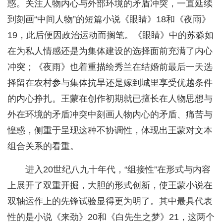
惑。关注人物内心与外部环境的矛盾冲突，一直延续
到刻画“中间人物”的短篇小说《眼睛》18和《夜雨》
19，此后便因政治运动而搁笔。《眼睛》中的苏淼如
在为私人情感还是为集体建设的选择面前充满了内心
冲突；《夜雨》也着重描绘秀兰在结婚前最后一天选
择留在农村参与集体抗旱还是嫁到城里享受优越条件
的内心挣扎。王蒙在创作初期就已擅长在人物思想与
外在环境的矛盾冲突中刻画人物内心的矛盾、痛苦与
惶惑，侧重于呈现这种不协调性，体现出王蒙对文本
组合关系的看重。
进入20世纪八九十年代，“组接性”在形式与内容
上展开了双重开掘，大胆的形式创新，使王蒙小说在
双轴运作上的先锋试验显得更为明了。其中最具代表
性的是小说《来劲》20和《白先生之梦》21，这两个