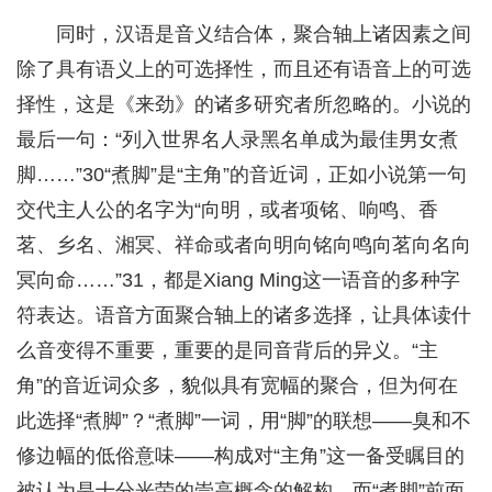
同时，汉语是音义结合体，聚合轴上诸因素之间
除了具有语义上的可选择性，而且还有语音上的可选
择性，这是《来劲》的诸多研究者所忽略的。小说的
最后一句：“列入世界名人录黑名单成为最佳男女煮
脚……”30“煮脚”是“主角”的音近词，正如小说第一句
交代主人公的名字为“向明，或者项铭、响鸣、香
茗、乡名、湘冥、祥命或者向明向铭向鸣向茗向名向
冥向命……”31，都是Xiang Ming这一语音的多种字
符表达。语音方面聚合轴上的诸多选择，让具体读什
么音变得不重要，重要的是同音背后的异义。“主
角”的音近词众多，貌似具有宽幅的聚合，但为何在
此选择“煮脚”？“煮脚”一词，用“脚”的联想——臭和不
修边幅的低俗意味——构成对“主角”这一备受瞩目的
被认为是十分光荣的崇高概念的解构。而“煮脚”前面