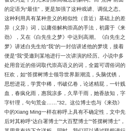
的定语为“最佳”，更是加强了这种戏谑、调侃之态。
这种利用具有某种意义的相似性（音近）基础上的差
异（义异）词，以庸俗解构崇高的手法，初露于《来
劲》，又在《白先生之梦》中达到高潮。《白先生之
梦》讲述白先生给“我”的一封信讲述他的梦境，接着
便是“我”受邀到某地进行一次讲演的经历。小说中多
处用音近的俗词取代崇高语义的词，全篇可谓俗词的
狂欢，如“答摆树博士领导世界新潮流，头脑优锈，
思想进花，学贯中稀，书破亿卷，论述精屁，一针贱
血，春疯化雨，惠我凉多，久旱干雨，她香故知，字
字针理，句句荒金……”32。这位博士也与《来劲》
中的Xiang Ming一样在称呼上具有不确定性，文中先
后对其称呼“达白署博士”“大百墅博士”“答摆树博士”，
其用意有待下文详析。同时，我们可以通过联想进行