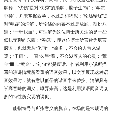
解释，“优锈”是对“优秀”的消解，脑子生“锈”；“学贯
中稀”，并未掌握西学，不过是和稀泥；“论述精屁”是
对“精辟”的消解，所论述的内容不过是放屁，胡说八
道；“一针贱血”，可理解为这位博士所关注的是一些
低贱无聊的东西；“春疯”，即这位博士所言皆为疯言
疯语，也就无从“化雨”；“凉多”，不会给人带来温
暖；“干雨”，一直“久旱”着，不会滋养人的心灵；“荒
金”而非“黄金”，“句句”都是废话。作者利用小说所描
写的演讲情境所看重的语音效果，以文字展现这种语
音效果时，就有意以低俗的谐音字来替换、消解具有
崇高意味的词义，嘲弄崇高，这是利用汉语同音词众
多的特性所实现的调侃。
能指符号与所指意义的脱节，在场的是常规词的