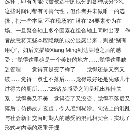
选择，即有可能代替被选中的成分的各种成分”23。
这些时间词都有可替代性，但作者并未做唯一的选
择，把一些本应“不在现场的”“潜在”24要素变为在
场。一旦聚合轴上多个因素在组合轴上同时出现，作
者故意将某些本应隐藏的成分显露出来，则是“别有
用心”。如后文描绘Xiang Ming到达某地之后的感
受：“觉得这里确是一个美好的地方……觉得这里缺
乏管理……觉得真是变了样了……觉得还是又穷又
破……觉得一点也不落后……觉得最好还是先修几个
过得去的厕所……”25诸多感受之间呈现出相悖关
系，觉得美又不美，觉得变了又没变，觉得不落后又
落后，仿佛故弄玄虚，令人感到糊涂。句法上的混乱
与社会新旧交替时期人的感受的混乱相契合，实现了
形式与内涵的双重开掘。