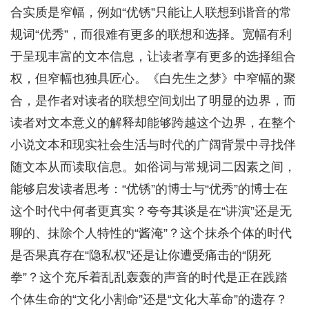
合实质是窄幅，例如“优锈”只能让人联想到谐音的常
规词“优秀”，而很难有更多的联想和选择。宽幅有利
于呈现丰富的文本信息，让读者享有更多的选择组合
权，但窄幅也独具匠心。《白先生之梦》中窄幅的聚
合，是作者对读者的联想空间划出了明显的边界，而
读者对文本意义的解释却能够跨越这个边界，在整个
小说文本和现实社会生活与时代的广阔背景中寻找伴
随文本从而读取信息。如俗词与常规词二因素之间，
能够启发读者思考：“优锈”的博士与“优秀”的博士在
这个时代中何者更真实？夸夸其谈是在“讲演”还是无
聊的、抹除个人特性的“酱淹”？这个抹杀个体的时代
是否果真存在“隐私权”还是让你遭受痛击的“阴死
拳”？这个充斥着乱乱轰轰的声音的时代是正在践踏
个体生命的“文化小割命”还是“文化大革命”的遗存？