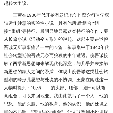
起较大争议。
王蒙在1980年代开始有意识地创作蕴含符号学双
轴运作妙意的实验性小说，具有他所谓“组合”“组
接”“重组”等特征。最明显地显露这类特征的创作，要
从长篇小说《活动变人形》④说起。这部主要讲述倪
吾诚无所事事痛苦一生的长篇，叙事集中于1940年代
社会转型期倪吾诚无奈而狼狈的中年遭遇。倪吾诚接
触了西学新思想却未解现代化深意，与几乎并未接触
新思想的家人之间的矛盾，体现出倪吾诚这类社会转
型期的畸形儿思想与处境的不协调。王蒙在阐述这一
人物时提到：“玩偶……的头部、腰部、腿部可以随
意组合，可以来回地变。我由此就写了一个人，他的
思想、他的头脑、他的教育、他的认识、他的处境之
间的不协调。”⑤这里的“组合”，让人联想到小说里提