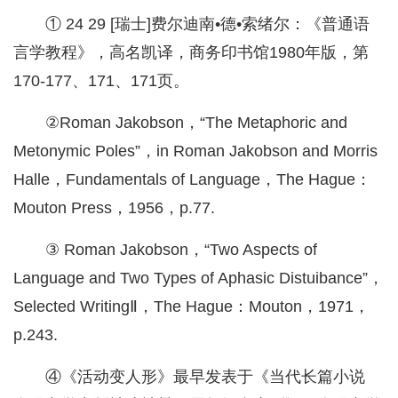
① 24 29 [瑞士]费尔迪南•德•索绪尔：《普通语
言学教程》，高名凯译，商务印书馆1980年版，第
170-177、171、171页。
②Roman Jakobson，“The Metaphoric and
Metonymic Poles”，in Roman Jakobson and Morris
Halle，Fundamentals of Language，The Hague：
Mouton Press，1956，p.77.
③ Roman Jakobson，“Two Aspects of
Language and Two Types of Aphasic Distuibance”，
Selected WritingⅡ，The Hague：Mouton，1971，
p.243.
④《活动变人形》最早发表于《当代长篇小说