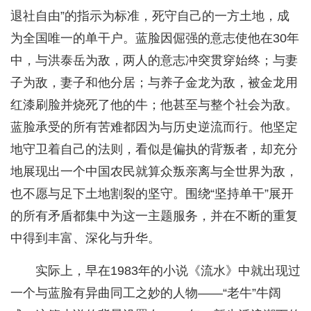
退社自由”的指示为标准，死守自己的一方土地，成
为全国唯一的单干户。蓝脸因倔强的意志使他在30年
中，与洪泰岳为敌，两人的意志冲突贯穿始终；与妻
子为敌，妻子和他分居；与养子金龙为敌，被金龙用
红漆刷脸并烧死了他的牛；他甚至与整个社会为敌。
蓝脸承受的所有苦难都因为与历史逆流而行。他坚定
地守卫着自己的法则，看似是偏执的背叛者，却充分
地展现出一个中国农民就算众叛亲离与全世界为敌，
也不愿与足下土地割裂的坚守。围绕“坚持单干”展开
的所有矛盾都集中为这一主题服务，并在不断的重复
中得到丰富、深化与升华。
实际上，早在1983年的小说《流水》中就出现过
一个与蓝脸有异曲同工之妙的人物——“老牛”牛阔