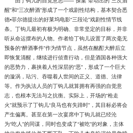
由丁钩儿的自觉意志——“探案”牵动出的“三次酒
醒”和“三次醉酒”形成了一个戏剧性结构，基本契合悉
德•菲尔德提出的好莱坞电影“三段论”戏剧性情节线
条。丁钩儿最初有极为明确、非常坚定的目标，并非
听从命运摆布的人物。作者给丁钩儿设置了两次毫无
预备的“醉酒事件”作为情节点，虽然在酩酊大醉后立
即恢复清醒，继续进行侦查行动，但是酒国各种强大
的恶势力，裹挟着人性深层的“恶”，形成了一个巨大
的漩涡，玷污、吞噬着人世间的正义、道德、法律
等。作为执法人员的丁钩儿就算拥有再强的自觉意
志，也根本无法与之抗衡。实际上，开场的“枪走
火”就预示了丁钩儿“良马也有失蹄时”，其目标必将会
产生偏离。甚至在第一次宴席中丁钩儿就已经沦
为“吃人”的同谋，同时也变成了“被吃”的对象，主体