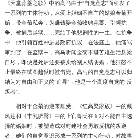
《天堂蒜薹之歌》中的高马由于“自觉意志”而引发了
一系列的主体行动，从爱上婚姻不自主的姑娘金菊开
始，带金菊私奔，为赚钱娶金菊收购蒜薹、引领抗
争、被捕后越狱……完结了他悲剧性的一生。在抗争
中，他引领百姓冲进县政府抗议；在法庭上，他痛骂
审判官；在监狱中，高马听闻金菊不堪苦难生活悬梁
自尽，即便是死后还要被卖给别人结阴婚，他狂怒不
止最终在试图越狱时被击毙。高马的自觉意志可以归
结为对自由和正义的“追寻”，他是一个高度自觉的“反
叛者”。
相对于金菊的逆来顺受，《红高粱家族》中的戴
凤莲和《丰乳肥臀》中的上官鲁氏在面对不能自主选
择的婚姻时，被塑造成对封建社会勇敢反抗的叛逆
者。她们的自觉意识形成一系列的主动行动，对故事