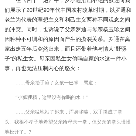
在《四十一炮》中，罗小通滔滔不绝的叙述向我
们展示了20世纪90年代中国农村改革时期，以罗通和
老兰为代表的理想主义和利己主义两种不同观念之间
的冲突。同时，也诉说了父亲罗通与母亲杨玉珍之间
因种种不可调和的原因而产生的撕裂关系。罗通在离
家出走五年后突然归来，而且还带着他与情人“野骡
子”的私生女。母亲因私生女偷喝自家的水这一件小
事，再也无法压制内心的怒火：
……母亲抬手扇了女孩一巴掌，骂道：
“小狐狸精，这里没有你喝的水！”
……父亲猛地站了起来，浑身哆嗦，双手攥成了拳
头。我很不孝子地希望父亲给母亲一拳，但父亲的拳头慢慢
地松开了。7