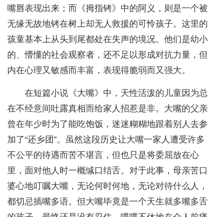
嘴唇表现出来；而《拇指铐》中的阿义，则是一个被
无缘无故地铐在树上却无人救援的可怜孩子。这里的
孩童基本上从头到尾都处在失声的境况。他们是幼小
的、懵懂的社会观察者，还不足以形成对抗力量，但
内在心理又敏感而丰富，表现得脆弱而又强大。
在短篇小说《大嘴》中，天性活泼的儿童因为总
在不经意间吐露真相而给家人招惹是非。大嘴的父亲
曾在年少时为了能吃饱饭，迷迷糊糊地跟着别人去参
加了“还乡团”。虽然这段历史让大嘴一家人遭受许多
不公平的待遇而苦不堪言，但也只是将委屈放在心
里，面对他人时一概缄口结舌。对于此事，母亲苦口
婆心地叮嘱大嘴，无论何时何地，无论对待什么人，
都切忌插嘴多语。但大嘴毕竟是一个天生就多嘴多舌