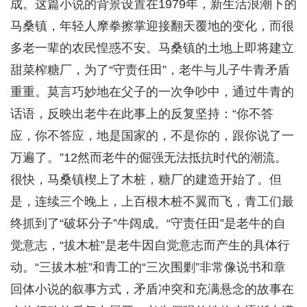
成。这篇小说的背景设置在1979年，新生活浪潮下的
马桑镇，年轻人摩拳擦掌迎接翻天覆地的变化，而很
多老一辈的农民惶惑不安。马桑镇的土地上即将建立
甜菜榨糖厂，为了“守责任田”，老牛与儿子牛青矛盾
重重。莫言巧妙地在父子的一次争吵中，通过牛青的
话语，反映出老牛在此事上的反复坚持：“你不答
应，你不答应，地是国家的，不是你的，跟你说了一
万遍了。”12然而老牛的倔强无法抵抗时代的潮流。
很快，马桑镇楔上了木桩，糖厂的建造开始了。但
是，连续三个晚上，上百根木桩不翼而飞，青工们最
终抓到了“破坏分子”牛阔成。“守责任田”是老牛的自
觉意志，“拔木桩”是老牛因自觉意志而产生的具体行
动。“三拔木桩”和青工的“三次围剿”非常像说书和章
回体小说的叙事方式，矛盾冲突和充满悬念的故事在