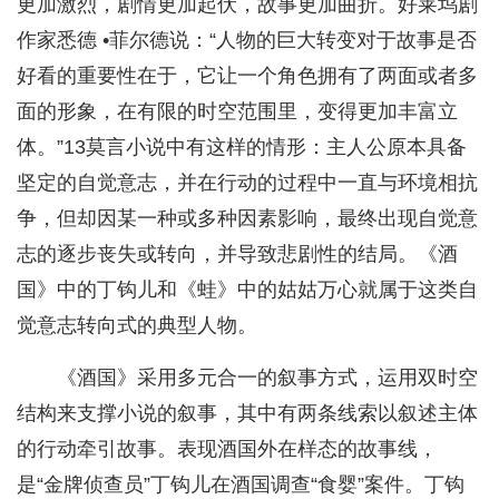
更加激烈，剧情更加起伏，故事更加曲折。好莱坞剧
作家悉德 •菲尔德说：“人物的巨大转变对于故事是否
好看的重要性在于，它让一个角色拥有了两面或者多
面的形象，在有限的时空范围里，变得更加丰富立
体。”13莫言小说中有这样的情形：主人公原本具备
坚定的自觉意志，并在行动的过程中一直与环境相抗
争，但却因某一种或多种因素影响，最终出现自觉意
志的逐步丧失或转向，并导致悲剧性的结局。《酒
国》中的丁钩儿和《蛙》中的姑姑万心就属于这类自
觉意志转向式的典型人物。
《酒国》采用多元合一的叙事方式，运用双时空
结构来支撑小说的叙事，其中有两条线索以叙述主体
的行动牵引故事。表现酒国外在样态的故事线，
是“金牌侦查员”丁钩儿在酒国调查“食婴”案件。丁钩