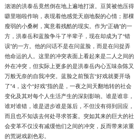
汹汹的洪泰岳竟然倒在地上遍地打滚。豆荚被他压得
噼里啪啦作响，表现着他感觉天崩地裂的心情；那棵
瘦弱的小桑树，寓意着残酷的现实。作为“正确”的一
方，洪泰岳和蓝脸争斗了半辈子，现在却成为了“错
误”的一方。他的问话不是在问蓝脸，而是在问捉弄
他命运的人。这里的冲突表面上看起来是二人之间的
外在冲突，但实际上更多的是洪泰岳内心五味杂陈又
万般无奈的自我冲突。蓝脸之前预言“好戏就要开场
了”4，这个“好戏”指的是，一夜之间天翻地转的社会
变化及其对每个人生活产生的深刻影响。谁是谁非，
谁对谁错，谁是进步谁是落后，不但没有得到回应，
而且也不知该去何处寻求答案。突如其来的巨大的社
会变革不仅没有减缓他们之间的冲突，反而带来浓重
的荒诞戏剧色彩。