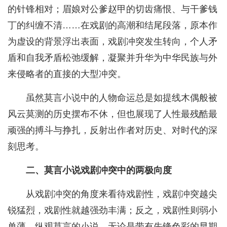
的针锋相对；眉娘对公爹赵甲的切齿痛恨、与干爹钱
丁的纠缠不清……在戏剧的高潮和结尾段落，原本作
为虚设的背景浮出表面，戏剧冲突发生转向，个人矛
盾和自我矛盾松弛缓解，凝聚并升华为中华民族与外
来侵略者的直接的大型冲突。
虽然莫言小说中的人物命运总是如提线木偶般被
风云莫测的历史摆布不休，但也展现了人性最残酷最
顽强的搏斗与挣扎，反射出作者对历史、对时代的深
刻思考。
二、莫言小说戏剧冲突中的两极向度
从戏剧冲突的角度来看待戏剧性，戏剧冲突越尖
锐猛烈，戏剧性就越强劲丰满；反之，戏剧性则弱小
单薄。纵观莫言的小说，无论是带有先锋色彩的早期