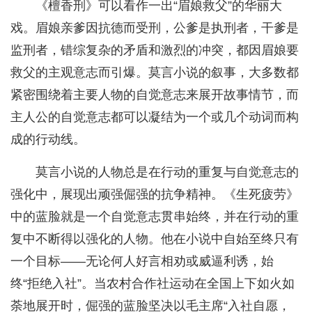
《檀香刑》可以看作一出“眉娘救父”的华丽大
戏。眉娘亲爹因抗德而受刑，公爹是执刑者，干爹是
监刑者，错综复杂的矛盾和激烈的冲突，都因眉娘要
救父的主观意志而引爆。莫言小说的叙事，大多数都
紧密围绕着主要人物的自觉意志来展开故事情节，而
主人公的自觉意志都可以凝结为一个或几个动词而构
成的行动线。
莫言小说的人物总是在行动的重复与自觉意志的
强化中，展现出顽强倔强的抗争精神。《生死疲劳》
中的蓝脸就是一个自觉意志贯串始终，并在行动的重
复中不断得以强化的人物。他在小说中自始至终只有
一个目标——无论何人好言相劝或威逼利诱，始
终“拒绝入社”。当农村合作社运动在全国上下如火如
荼地展开时，倔强的蓝脸坚决以毛主席“入社自愿，