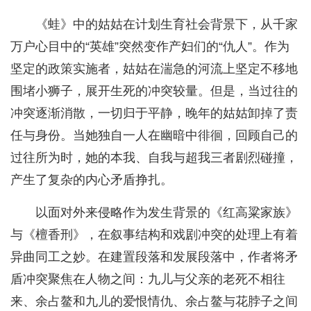
《蛙》中的姑姑在计划生育社会背景下，从千家
万户心目中的“英雄”突然变作产妇们的“仇人”。作为
坚定的政策实施者，姑姑在湍急的河流上坚定不移地
围堵小狮子，展开生死的冲突较量。但是，当过往的
冲突逐渐消散，一切归于平静，晚年的姑姑卸掉了责
任与身份。当她独自一人在幽暗中徘徊，回顾自己的
过往所为时，她的本我、自我与超我三者剧烈碰撞，
产生了复杂的内心矛盾挣扎。
以面对外来侵略作为发生背景的《红高粱家族》
与《檀香刑》，在叙事结构和戏剧冲突的处理上有着
异曲同工之妙。在建置段落和发展段落中，作者将矛
盾冲突聚焦在人物之间：九儿与父亲的老死不相往
来、余占鳌和九儿的爱恨情仇、余占鳌与花脖子之间