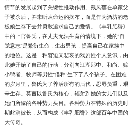
情节的发展起到了关键性推动作用。戴凤莲在单家父
子被杀后，并未听从命运的摆布，而是作为酒坊的老
板娘生存下去并勇敢追求自己的爱情。《丰乳肥臀》
中的上官鲁氏，在丈夫无法生育的情境下，她的“自
觉意志”是繁衍生命，生出男孩，提高自己在家族中
的地位。这是一种窘迫又悲哀的戏剧性个人意识，由
此她开始了自己的行动，分别向江湖郎中、和尚、赊
小鸭者、牧师等男性“借种”生下了八个孩子。在困难
的岁月里，鲁氏为了养活所有的后代，忍辱负重，艰
辛生存。莫言以鲁氏为核心，辐射到她的女儿们以及
她们所嫁的各种势力头目。各种势力在特殊的历史时
期此消彼长，从而构成《丰乳肥臀》这部百年中国的
大传奇。