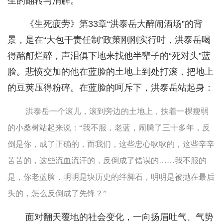
生的翻转与消解。
《生死疲劳》第33章“洪泰岳大醉闹酒场”的背
景，是在“大包干责任制”政策刚刚实行时，洪泰岳喝
得酩酊烂醉，声泪俱下地来找他半辈子的“死对头”蓝
脸。悲愤交加的他在蓝脸的土地上到处打滚，把地上
的豆荚压得粉碎。在蓝脸的呵斥下，洪泰岳站起身：
洪泰岳一个滚儿，滚到旁边的土地上，扶着一棵瘦弱
的小桑树站起来说：“我不服，老蓝，闹腾了三十多年，反
倒是你，成了正确的，而我们，这些忠心耿耿的，这些辛辛
苦苦的，这些流血流汗的，反倒成了错误的……我不服的
是，你老蓝脸，明明是块历史的绊脚石，明明是被抛在最后
头的，怎么反倒成了先锋？”
面对翻天覆地的社会变化，一向扬眉吐气、气势