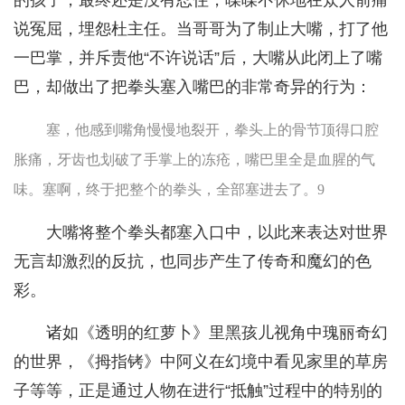
的孩子，最终还是没有忍住，喋喋不休地在众人前痛
说冤屈，埋怨杜主任。当哥哥为了制止大嘴，打了他
一巴掌，并斥责他“不许说话”后，大嘴从此闭上了嘴
巴，却做出了把拳头塞入嘴巴的非常奇异的行为：
塞，他感到嘴角慢慢地裂开，拳头上的骨节顶得口腔
胀痛，牙齿也划破了手掌上的冻疮，嘴巴里全是血腥的气
味。塞啊，终于把整个的拳头，全部塞进去了。9
大嘴将整个拳头都塞入口中，以此来表达对世界
无言却激烈的反抗，也同步产生了传奇和魔幻的色
彩。
诸如《透明的红萝卜》里黑孩儿视角中瑰丽奇幻
的世界，《拇指铐》中阿义在幻境中看见家里的草房
子等等，正是通过人物在进行“抵触”过程中的特别的