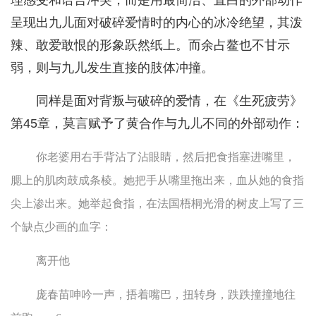
理感受和语言冲突，而是用最简洁、直白的外部动作
呈现出九儿面对破碎爱情时的内心的冰冷绝望，其泼
辣、敢爱敢恨的形象跃然纸上。而余占鳌也不甘示
弱，则与九儿发生直接的肢体冲撞。
同样是面对背叛与破碎的爱情，在《生死疲劳》
第45章，莫言赋予了黄合作与九儿不同的外部动作：
你老婆用右手背沾了沾眼睛，然后把食指塞进嘴里，
腮上的肌肉鼓成条棱。她把手从嘴里拖出来，血从她的食指
尖上渗出来。她举起食指，在法国梧桐光滑的树皮上写了三
个缺点少画的血字：
离开他
庞春苗呻吟一声，捂着嘴巴，扭转身，跌跌撞撞地往