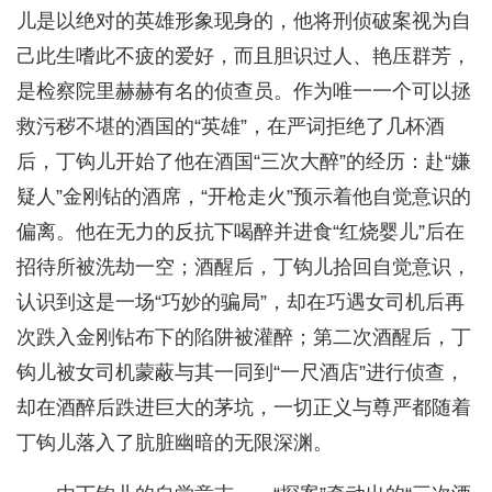
儿是以绝对的英雄形象现身的，他将刑侦破案视为自
己此生嗜此不疲的爱好，而且胆识过人、艳压群芳，
是检察院里赫赫有名的侦查员。作为唯一一个可以拯
救污秽不堪的酒国的“英雄”，在严词拒绝了几杯酒
后，丁钩儿开始了他在酒国“三次大醉”的经历：赴“嫌
疑人”金刚钻的酒席，“开枪走火”预示着他自觉意识的
偏离。他在无力的反抗下喝醉并进食“红烧婴儿”后在
招待所被洗劫一空；酒醒后，丁钩儿拾回自觉意识，
认识到这是一场“巧妙的骗局”，却在巧遇女司机后再
次跌入金刚钻布下的陷阱被灌醉；第二次酒醒后，丁
钩儿被女司机蒙蔽与其一同到“一尺酒店”进行侦查，
却在酒醉后跌进巨大的茅坑，一切正义与尊严都随着
丁钩儿落入了肮脏幽暗的无限深渊。