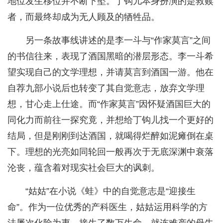
地位发生移位并不断下坠。丁钩儿本身扮演的是救赎
者，而最终却成为无人顾及的牺牲品。
另一条故事线讲述的是李一斗与“作家莫言”之间
的书信往来，表现了酒国黑暗的潜层形态。李一斗希
望实现自己的文学理想，并请莫言到酒国一游。他在
自荐九部小说后也转变了其自觉意志，放弃文学理
想，甘心走上仕途。而“作家莫言”因怀疑酒国巨大的
同化力而前往一探究竟，并想给丁钩儿找一个更好的
结局，但是刚刚到达酒国，就喝得烂醉如泥瘫倒在桌
下。理想的光亮如同轮回一般再次于无底深渊中衰落
沦丧，蕴含着对现实社会巨大的讽刺。
“姑姑”在小说《蛙》中的自觉意志是“迎接生
命”。作为一位优秀的产科医生，姑姑运用科学的方