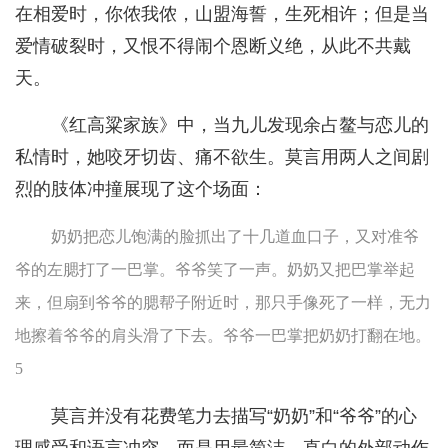
在相爱时，你侬我侬，山盟海誓，生死相许；但是当
爱情破裂时，又恨不得闹个恩断义绝，从此不共戴
天。
《红高粱家族》中，当九儿发现余占鳌与恋儿的
私情时，她咬牙切齿、痛不欲生。莫言用两人之间剧
烈的肢体冲撞展现了这个场面：
奶奶把恋儿饱满的脸抓出了十几道血口子，又对准爷
爷的左腮打了一巴掌。爷爷笑了一声。奶奶又把巴掌举起
来，但扇到爷爷的腮帮子附近时，那只手像死了一样，无力
地擦着爷爷的肩头滑了下去。爷爷一巴掌把奶奶打翻在地。
5
莫言并没有花费笔力去描写“奶奶”和“爷爷”的心