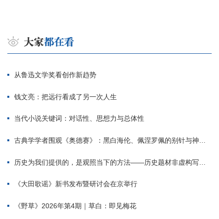
从鲁迅文学奖看创作新趋势
钱文亮：把远行看成了另一次人生
当代小说关键词：对话性、思想力与总体性
古典学学者围观《奥德赛》：黑白海伦、佩涅罗佩的别针与神秘入侵者
历史为我们提供的，是观照当下的方法——历史题材非虚构写作多人谈
《大田歌谣》新书发布暨研讨会在京举行
《野草》2026年第4期｜草白：即见梅花