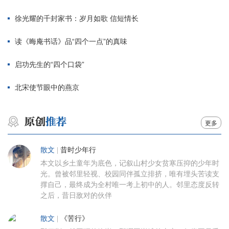
徐光耀的千封家书：岁月如歌 信短情长
读《晦庵书话》品“四个一点”的真味
启功先生的“四个口袋”
北宋使节眼中的燕京
更多
散文
|
昔时少年行
本文以乡土童年为底色，记叙山村少女贫寒压抑的少年时
光。曾被邻里轻视、校园同伴孤立排挤，唯有埋头苦读支
撑自己，最终成为全村唯一考上初中的人。邻里态度反转
之后，昔日敌对的伙伴
散文
|
《苦行》