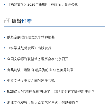
《福建文学》2026年第8期｜程皎旸：白色公寓
以坚定的理想信念筑牢精神根基
《科学规划促发展》出版发行
全国文学报刊联盟常务理事会在北京召开
鲁奖访谈 | 蒲隆:像老兵胸前挂"红色英勇勋章"
中拉文学：书页之间的跨洋共鸣
5.25亿人的“精神食粮”升级了，网络文学有了哪些新变化？
浙江文化观察：新大众文艺的星火，何以燎原？