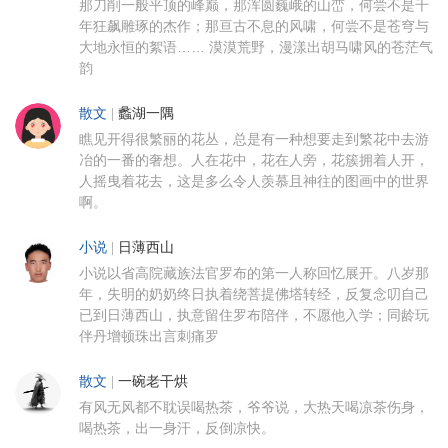
那刀削一般平顶的峰巅，那浑圆巍峨的山峦，何尝不是千
年狂飙雕琢的杰作；那亘古不息的风啸，何尝不是苍穹与
大地永恒的絮语…… 漠漠荒野，漫漾出胡马啸风的苍茫气
韵
散文
|
蠡湖一隅
瞧见开得很繁丽的花丛，总是有一种想要走到繁花中去游
冶的一番的奢想。人在花中，花在人旁，花簇拥着人开，
人摇曳着花去，这是多么令人羡慕且神往的图画中的世界
啊。
小说
|
日薄西山
小说以省高院藏族法官罗布的第一人称回忆展开。八岁那
年，失明的奶奶终日执着绕菩提佛塔转经，反复念叨自己
已到日薄西山，执意留住罗布陪伴，不愿他入学；同龄玩
伴丹增顿珠出言刺痛罗
散文
|
一碗老干烘
有风无风都不耽误喝热茶，爷爷说，大热天喝凉茶伤身，
喝热茶，出一身汗，反倒凉快。