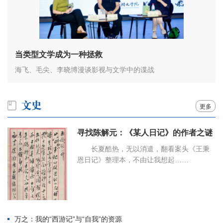
当类型文学成为一种拯救
海飞、毛尖、李晓博漫谈影视与文学中的谍战
更多
寻找陈解元：《某人日记》的作者之谜
长夏酷热，无以消遣，翻看案头《王秉
恩日记》整理本，不由让我想起……
万之：我的“西游记”与“自我”的资源