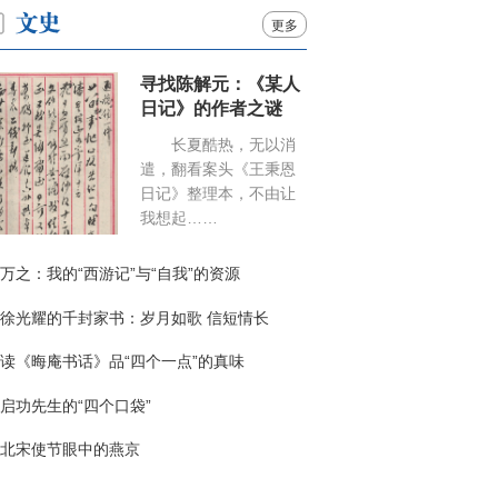
更多
寻找陈解元：《某人
日记》的作者之谜
长夏酷热，无以消
遣，翻看案头《王秉恩
日记》整理本，不由让
我想起……
万之：我的“西游记”与“自我”的资源
徐光耀的千封家书：岁月如歌 信短情长
读《晦庵书话》品“四个一点”的真味
启功先生的“四个口袋”
北宋使节眼中的燕京