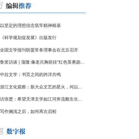
以坚定的理想信念筑牢精神根基
《科学规划促发展》出版发行
全国文学报刊联盟常务理事会在北京召开
鲁奖访谈 | 蒲隆:像老兵胸前挂"红色英勇勋章"
中拉文学：书页之间的跨洋共鸣
浙江文化观察：新大众文艺的星火，何以燎原？
访张楚：希望天津文学如江河奔流般生生不息
写作搁浅之后，如何再次启程