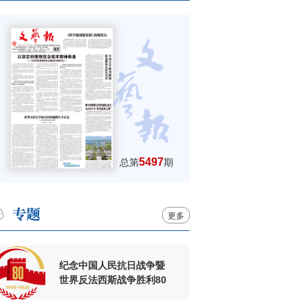
5497
总第
期
更多
纪念中国人民抗日战争暨
世界反法西斯战争胜利80
周年