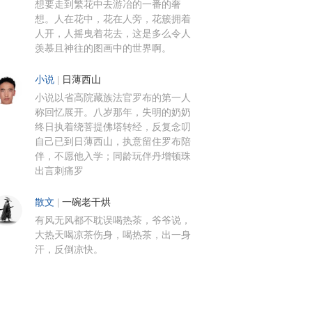
想要走到繁花中去游冶的一番的奢
想。人在花中，花在人旁，花簇拥着
人开，人摇曳着花去，这是多么令人
羡慕且神往的图画中的世界啊。
小说
|
日薄西山
小说以省高院藏族法官罗布的第一人
称回忆展开。八岁那年，失明的奶奶
终日执着绕菩提佛塔转经，反复念叨
自己已到日薄西山，执意留住罗布陪
伴，不愿他入学；同龄玩伴丹增顿珠
出言刺痛罗
散文
|
一碗老干烘
有风无风都不耽误喝热茶，爷爷说，
大热天喝凉茶伤身，喝热茶，出一身
汗，反倒凉快。