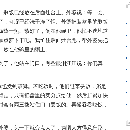
，剩饭已经放在后面灶台上。外婆说：等一会。
了，何况已经洗干净了锅。外婆把装盆里的剩饭
饭热一热。热好了，倒在他碗里，他忙不迭地道
加点萝卜干吧。我忙往后面灶台跑，帮外婆先把
，放在他碗里的粥上。
到了，他站在门口，有些眼泪汪汪说：你们真
”我也受到鼓舞。若吃饭时，他们过来要饭，粥是
肯走，只有把盘里的菜分点给他，然后赶紧加快
时会有两三拨站住门口要饭的。再慢吞吞吃饭，
外婆，头一下就变点大了，慷慨大方得意忘形，