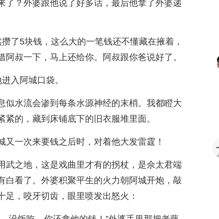
来了？外婆跟他说了好多话，最后他拿了外婆递
然攒了5块钱，这么大的一笔钱还不懂藏在掖着，
借阿叔一下，马上还给你。阿叔跟你爸说好了。
地进入阿城口袋。
息似水流会渗到每条水源神经的末梢。我都瞪大
紧紧的，藏到床铺底下的旧衣服堆里面。
城又一次来要钱之后时，对着他大发雷霆！
用武之地，这是戏曲里才有的拐杖，是佘太君端
有白看了。外婆积聚平生的火力朝阿城开炮，敲
十足，咬牙切齿，眼里喷发出怒火：