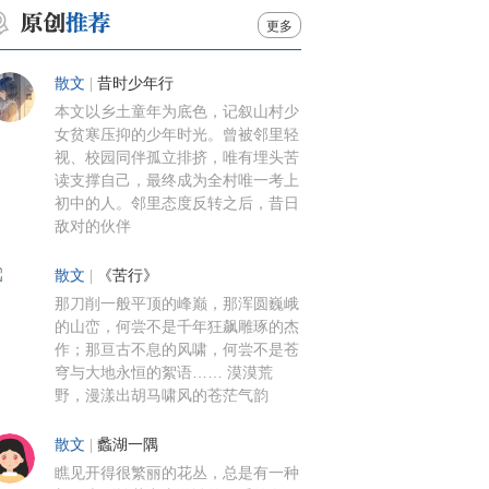
更多
散文
|
昔时少年行
本文以乡土童年为底色，记叙山村少
女贫寒压抑的少年时光。曾被邻里轻
视、校园同伴孤立排挤，唯有埋头苦
读支撑自己，最终成为全村唯一考上
初中的人。邻里态度反转之后，昔日
敌对的伙伴
散文
|
《苦行》
那刀削一般平顶的峰巅，那浑圆巍峨
的山峦，何尝不是千年狂飙雕琢的杰
作；那亘古不息的风啸，何尝不是苍
穹与大地永恒的絮语…… 漠漠荒
野，漫漾出胡马啸风的苍茫气韵
散文
|
蠡湖一隅
瞧见开得很繁丽的花丛，总是有一种