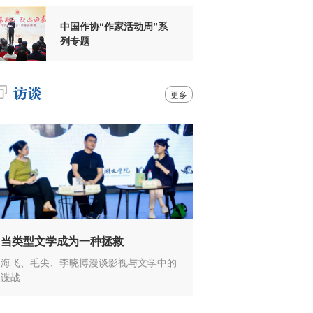
中国作协“作家活动周”系
列专题
更多
当类型文学成为一种拯救
海飞、毛尖、李晓博漫谈影视与文学中的
谍战