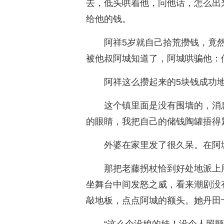
去，低头哄着他，问他话，怎么出
给他的钱。
阿祥5岁就自己拾荒攒钱，竟
被他叔阿城知道了，阿城哄骗他：
阿祥这么攒起来的5块钱成功
这个镇里面是没有围墙的，消
的眼睛，我把自己的储钱陶罐捂得
外婆在家里发了很久呆。在阿
那把老藤拐杖恰到好处地派上
坐舞台中间发怒之威，看来潮剧没
敲地板，点点阿城的额头。她丹田