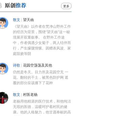
更多
散文
|
望天凼
《望天凼》以作者在梵净山野外工作
的经历为背景，围绕“望天凼”这一秘
境展开双重叙事。 在野外工作途
中，作者偶遇少女菊子，两人结伴而
行，产生朦胧情愫。因赠表风波、家
庭阻挠等阴
诗歌
|
花园空荡荡及其他
仍然是冬天。目力所及花园空无 一
花。翻转的干土，被黑色防护网 遮
覆的部分应该播下了花种
散文
|
村医老杨
老杨用他精湛的医疗技术，和他纯洁
无瑕的医德，温暖呵护着村民的健
康。他的人格魅力，他甘愿奉献的高