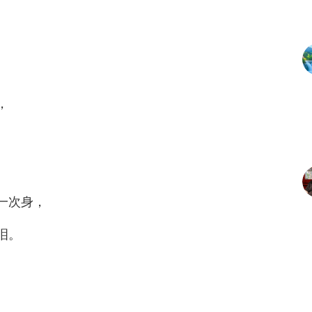
，
一次身，
泪。