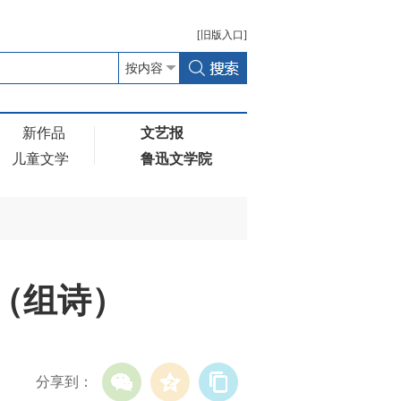
[
旧版
入口]
新作品
文艺报
儿童文学
鲁迅文学院
临（组诗）
分享到：