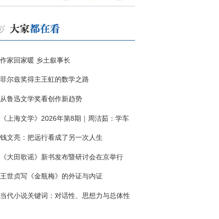
作家回家暖 乡土叙事长
菲尔兹奖得主王虹的数学之路
从鲁迅文学奖看创作新趋势
《上海文学》2026年第8期｜周洁茹：学车
钱文亮：把远行看成了另一次人生
《大田歌谣》新书发布暨研讨会在京举行
王世贞写《金瓶梅》的外证与内证
当代小说关键词：对话性、思想力与总体性