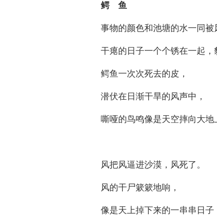
鳄 鱼
事物的颜色和池塘的水一同被
干瘪的日子一个个锈在一起，
鳄鱼一次次死去的皮，
潜伏在日渐干旱的风声中，
嘶哑的鸟鸣像是天空摔向大地
风把风逼进沙漠，风死了。
风的干尸簌簌地响，
像是天上掉下来的一串串日子