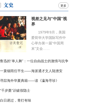
更多
视差之见与“中国”视
界
1979年9月，美国
爱荷华大学国际写作中
心举办第一届“中国周
末”文会……
鲁迅的“单人舞”：一位自由战士的激情与抗争
一蓑烟雨任平生——海派通才文人陆澹安
寻踪海外华夏典籍——读《瀛海寻珍》
“千岁蘽”识破假隐士
白日易过，青灯有味