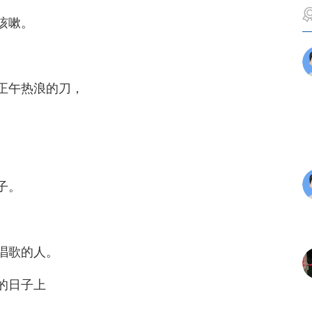
咳嗽。
正午热浪的刀，
子。
唱歌的人。
的日子上