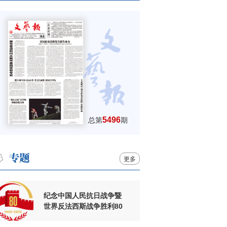
5496
总第
期
更多
纪念中国人民抗日战争暨
世界反法西斯战争胜利80
周年