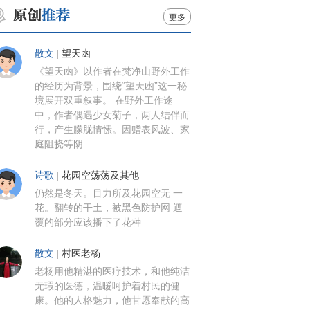
更多
散文
|
望天凼
《望天凼》以作者在梵净山野外工作
的经历为背景，围绕“望天凼”这一秘
境展开双重叙事。 在野外工作途
中，作者偶遇少女菊子，两人结伴而
行，产生朦胧情愫。因赠表风波、家
庭阻挠等阴
诗歌
|
花园空荡荡及其他
仍然是冬天。目力所及花园空无 一
花。翻转的干土，被黑色防护网 遮
覆的部分应该播下了花种
散文
|
村医老杨
老杨用他精湛的医疗技术，和他纯洁
无瑕的医德，温暖呵护着村民的健
康。他的人格魅力，他甘愿奉献的高