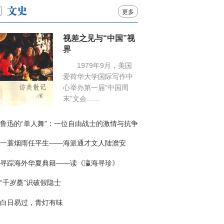
更多
视差之见与“中国”视
界
1979年9月，美国
爱荷华大学国际写作中
心举办第一届“中国周
末”文会……
鲁迅的“单人舞”：一位自由战士的激情与抗争
一蓑烟雨任平生——海派通才文人陆澹安
寻踪海外华夏典籍——读《瀛海寻珍》
“千岁蘽”识破假隐士
白日易过，青灯有味