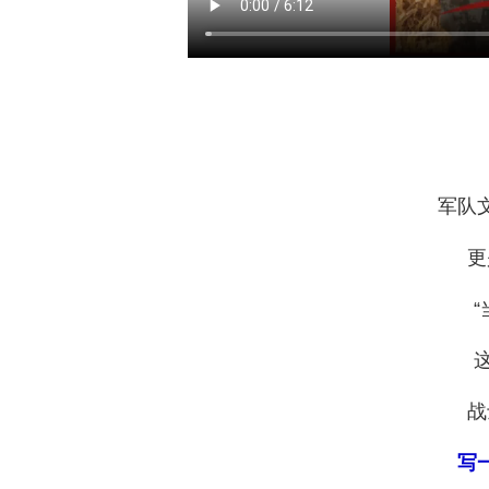
军队
更
战
写