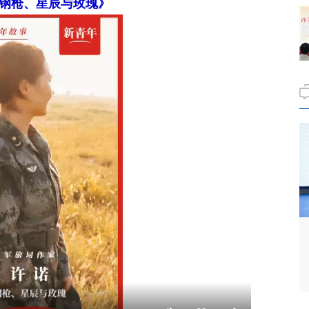
钢枪、星辰与玫瑰》