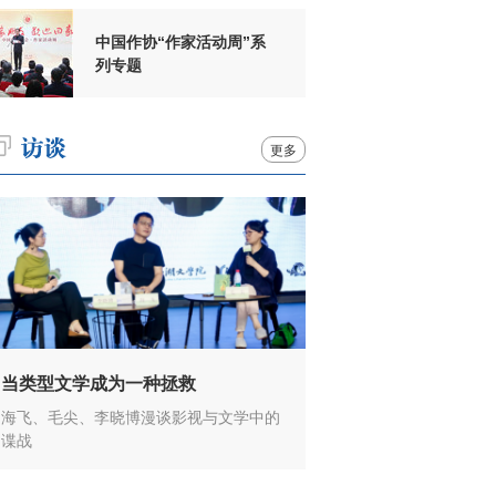
中国作协“作家活动周”系
列专题
更多
当类型文学成为一种拯救
海飞、毛尖、李晓博漫谈影视与文学中的
谍战