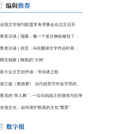
全国文学报刊联盟常务理事会在北京召开
鲁奖访谈 | 蒲隆：像一个老兵胸前被挂了一枚“红色英勇勋章”
鲁奖访谈 | 张芸：AI在翻译文学作品时有明显局限
网文独家 | 晚熟的“大神”
新大众文艺创作谈：劳动者之歌
诺兰版《奥德赛》:当代创意写作金字塔的宏伟与平庸
鲁迅的“单人舞”：一位自由战士的激情与抗争
在地文化：如何保护散落的文化“繁星”