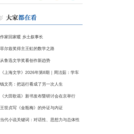
作家回家暖 乡土叙事长
菲尔兹奖得主王虹的数学之路
从鲁迅文学奖看创作新趋势
《上海文学》2026年第8期｜周洁茹：学车
钱文亮：把远行看成了另一次人生
《大田歌谣》新书发布暨研讨会在京举行
王世贞写《金瓶梅》的外证与内证
当代小说关键词：对话性、思想力与总体性