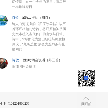
尚情操，在一个少年的眼里，跟星辰
一样璀璨夺目。
诗歌
|
屈原故里帖（组诗）
诗人白河泛舟的《屈原故里帖》以五
首环环相扣的诗篇，将屈原精神从历
史文本植入当代秭归的山水与日常。
诗中，“橘颂”化为漫山脐橙与糖度检
测仪，“九畹芝兰”演变为丝绵茶与直
播间的
诗歌
|
假如时间会说话（外三首）
假如时间会说话
10120180023）