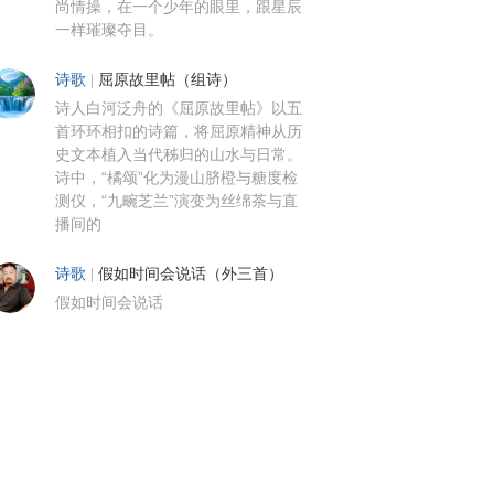
尚情操，在一个少年的眼里，跟星辰
一样璀璨夺目。
诗歌
|
屈原故里帖（组诗）
诗人白河泛舟的《屈原故里帖》以五
首环环相扣的诗篇，将屈原精神从历
史文本植入当代秭归的山水与日常。
诗中，“橘颂”化为漫山脐橙与糖度检
测仪，“九畹芝兰”演变为丝绵茶与直
播间的
诗歌
|
假如时间会说话（外三首）
假如时间会说话