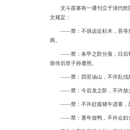
文斗苗寨有一通刊立于清代乾隆
文规定：
——禁：不俱远近杉木，吾等
两。
——禁：各甲之阶分落，日后
留传后世子孙遵照。
——禁：四至油山，不许乱伐
——禁：今后龙之阶，不许放
——禁：不许赶瘟猪牛进寨，
——禁：逐年放鸭，不许众妇