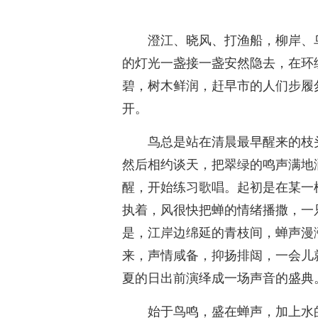
澄江、晓风、打渔船，柳岸、
的灯光一盏接一盏安然隐去，在环
碧，树木鲜润，赶早市的人们步履
开。
鸟总是站在清晨最早醒来的枝
然后相约谈天，把翠绿的鸣声满地
醒，开始练习歌唱。起初是在某一
执着，风很快把蝉的情绪播撒，一
是，江岸边绵延的青枝间，蝉声漫
来，声情咸备，抑扬排闼，一会儿
夏的日出前演绎成一场声音的盛典
始于鸟鸣，盛在蝉声，加上水