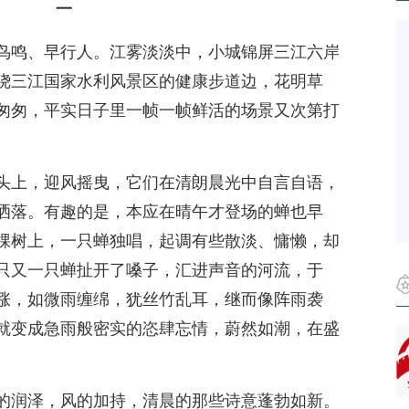
一
鸟鸣、早行人。江雾淡淡中，小城锦屏三江六岸
绕三江国家水利风景区的健康步道边，花明草
匆匆，平实日子里一帧一帧鲜活的场景又次第打
头上，迎风摇曳，它们在清朗晨光中自言自语，
洒落。有趣的是，本应在晴午才登场的蝉也早
棵树上，一只蝉独唱，起调有些散淡、慵懒，却
只又一只蝉扯开了嗓子，汇进声音的河流，于
涨，如微雨缠绵，犹丝竹乱耳，继而像阵雨袭
就变成急雨般密实的恣肆忘情，蔚然如潮，在盛
。
的润泽，风的加持，清晨的那些诗意蓬勃如新。