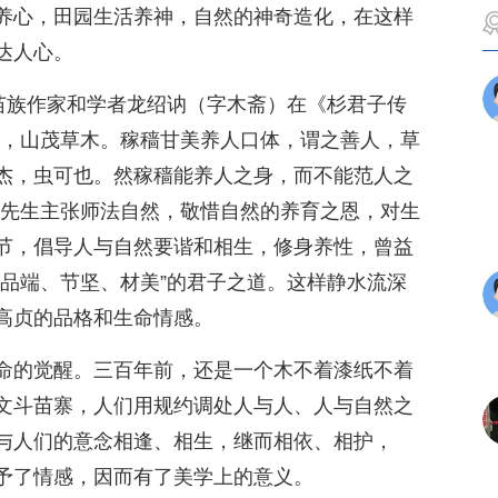
养心，田园生活养神，自然的神奇造化，在这样
达人心。
的苗族作家和学者龙绍讷（字木斋）在《杉君子传
龙，山茂草木。稼穑甘美养人口体，谓之善人，草
杰，虫可也。然稼穑能养人之身，而不能范人之
斋先生主张师法自然，敬惜自然的养育之恩，对生
节，倡导人与自然要谐和相生，修身养性，曾益
、品端、节坚、材美”的君子之道。这样静水流深
高贞的品格和生命情感。
命的觉醒。三百年前，还是一个木不着漆纸不着
文斗苗寨，人们用规约调处人与人、人与自然之
与人们的意念相逢、相生，继而相依、相护，
予了情感，因而有了美学上的意义。