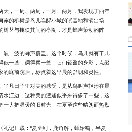
两天，一周、两周，一月、两月，我发现丁酉年
河岸的柳树是鸟儿唤醒小城的试音地和演出场，
的树丛与掩映其间的亭阁，才是蝉声策动的阵
一波一波的蝉声覆盖。这个时候，鸟儿就有了几
得低一些，调得柔一些，它们轻盈的身影，点缀
家的庭前院后，标点着这早晨的舒朗和灵性。
，平凡日子里对美的感受，是从鸟叫声轻漾在晨
清水江边，这种美的遭逢似乎来得多了一些，这
把一大把温暖的旧时光，在夏至这些晴朗而热烈
《礼记》载：“夏至到，鹿角解，蝉始鸣，半夏