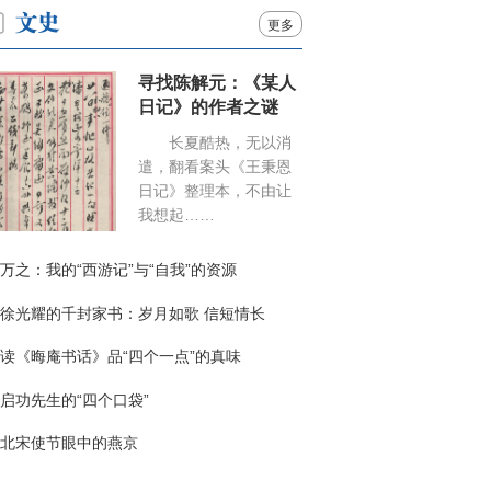
更多
寻找陈解元：《某人
日记》的作者之谜
长夏酷热，无以消
遣，翻看案头《王秉恩
日记》整理本，不由让
我想起……
万之：我的“西游记”与“自我”的资源
徐光耀的千封家书：岁月如歌 信短情长
读《晦庵书话》品“四个一点”的真味
启功先生的“四个口袋”
北宋使节眼中的燕京