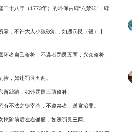
三十八年（1773年）的环保古碑“六禁碑”，碑
所靠，不许大人小孩砍削，如违罚艮（银）十
颓坏者自己修补，不遵者罚艮五两，兴众修补，
乱捡，如违罚艮五两。
六畜践踏，如违罚艮三两修补。
恐有不法之徒宰杀，不遵禁者，送官治罪。
女挖阶前后左右锄膳，如违罚艮三两。