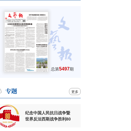
5497
总第
期
更多
纪念中国人民抗日战争暨
世界反法西斯战争胜利80
周年