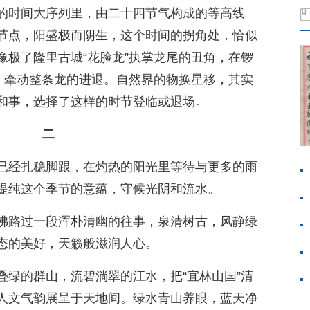
历的时间大序列里，由二十四节气构成的等高线
节点，阳盛极而阴生，这个时间的拐角处，恰似
像极了隆里古城“花脸龙”执掌龙尾的丑角，在锣
”，牵动整条龙的进退。自然界的物换星移，其实
和事，选择了这样的时节登临或退场。
二
已经扎稳脚跟，在灼热的阳光里等待与更多的雨
提纯这个季节的意蕴，守候光阴和流水。
佛路过一段浑朴清幽的往事，泉清树古，风静绿
态的美好，天籁般滋润人心。
叠绿的群山，流碧淌翠的江水，把“宜林山国”清
人文气韵展呈于天地间。绿水青山养眼，蓝天净