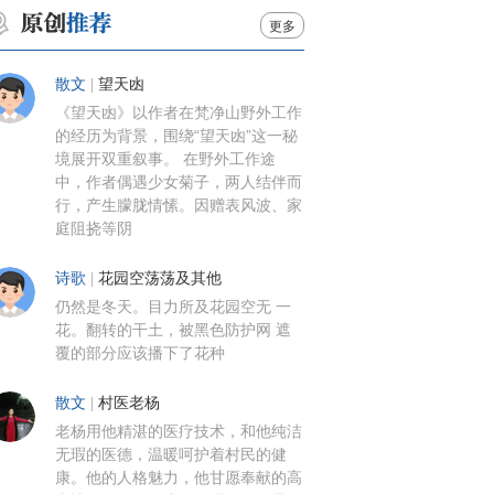
更多
散文
|
望天凼
《望天凼》以作者在梵净山野外工作
的经历为背景，围绕“望天凼”这一秘
境展开双重叙事。 在野外工作途
中，作者偶遇少女菊子，两人结伴而
行，产生朦胧情愫。因赠表风波、家
庭阻挠等阴
诗歌
|
花园空荡荡及其他
仍然是冬天。目力所及花园空无 一
花。翻转的干土，被黑色防护网 遮
覆的部分应该播下了花种
散文
|
村医老杨
老杨用他精湛的医疗技术，和他纯洁
无瑕的医德，温暖呵护着村民的健
康。他的人格魅力，他甘愿奉献的高