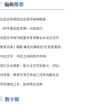
以坚定的理想信念筑牢精神根基
《科学规划促发展》出版发行
全国文学报刊联盟常务理事会在北京召开
鲁奖访谈 | 蒲隆:像老兵胸前挂"红色英勇勋章"
中拉文学：书页之间的跨洋共鸣
浙江文化观察：新大众文艺的星火，何以燎原？
访张楚：希望天津文学如江河奔流般生生不息
写作搁浅之后，如何再次启程