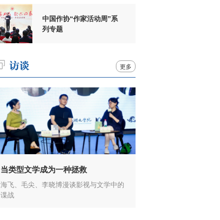
中国作协“作家活动周”系
列专题
更多
当类型文学成为一种拯救
海飞、毛尖、李晓博漫谈影视与文学中的
谍战