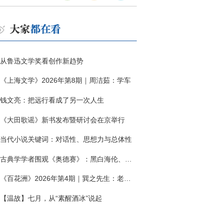
从鲁迅文学奖看创作新趋势
《上海文学》2026年第8期｜周洁茹：学车
钱文亮：把远行看成了另一次人生
《大田歌谣》新书发布暨研讨会在京举行
当代小说关键词：对话性、思想力与总体性
古典学学者围观《奥德赛》：黑白海伦、佩涅罗佩的别针与神秘入侵者
《百花洲》2026年第4期｜巽之先生：老兵朱向前侧记三题
【温故】七月，从“素醒酒冰”说起