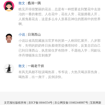
散文
|
蠡湖一隅
瞧见开得很繁丽的花丛，总是有一种想要走到繁花中去游
冶的一番的奢想。人在花中，花在人旁，花簇拥着人开，
人摇曳着花去，这是多么令人羡慕且神往的图画中的世界
啊。
小说
|
日薄西山
小说以省高院藏族法官罗布的第一人称回忆展开。八岁那
年，失明的奶奶终日执着绕菩提佛塔转经，反复念叨自己
已到日薄西山，执意留住罗布陪伴，不愿他入学；同龄玩
伴丹增顿珠出言刺痛罗
散文
|
一碗老干烘
有风无风都不耽误喝热茶，爷爷说，大热天喝凉茶伤身，
喝热茶，出一身汗，反倒凉快。
文艺报社版权所有 |
京ICP备16044554号
| 京公网安备110402440007号 |
互联网新