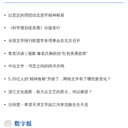
以坚定的理想信念筑牢精神根基
《科学规划促发展》出版发行
全国文学报刊联盟常务理事会在北京召开
鲁奖访谈 | 蒲隆:像老兵胸前挂"红色英勇勋章"
中拉文学：书页之间的跨洋共鸣
5.25亿人的“精神食粮”升级了，网络文学有了哪些新变化？
浙江文化观察：新大众文艺的星火，何以燎原？
访张楚：希望天津文学如江河奔流般生生不息