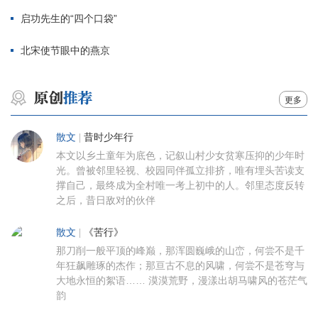
启功先生的“四个口袋”
北宋使节眼中的燕京
更多
散文
|
昔时少年行
本文以乡土童年为底色，记叙山村少女贫寒压抑的少年时
光。曾被邻里轻视、校园同伴孤立排挤，唯有埋头苦读支
撑自己，最终成为全村唯一考上初中的人。邻里态度反转
之后，昔日敌对的伙伴
散文
|
《苦行》
那刀削一般平顶的峰巅，那浑圆巍峨的山峦，何尝不是千
年狂飙雕琢的杰作；那亘古不息的风啸，何尝不是苍穹与
大地永恒的絮语…… 漠漠荒野，漫漾出胡马啸风的苍茫气
韵