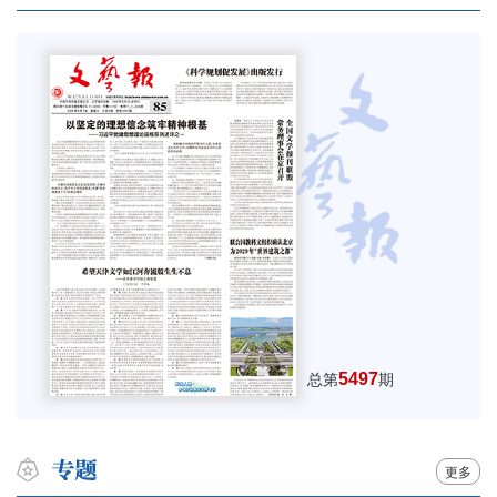
5497
总第
期
更多