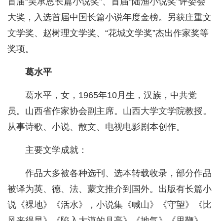
首届“吴承恩长篇小说奖”、首届“陆渔小说奖”评委会
大奖，入选首届中国长篇小说年度金榜。另获庄重文
文学奖、赵树理文学奖、“花城文学奖”杰出作家奖等
奖项。
葛水平
葛水平，女，1965年10月生，汉族，中共党
员。山西省作家协会副主席。山西大学文学院教授。
从事诗歌、小说、散文、电视电影剧本创作。
主要文学成就：
作品大多被各种选刊、选本转载收录，部分作品
被译为英、德、法、蒙文推介到国外。出版有长篇小
说《裸地》《活水》，小说集《喊山》《守望》《比
风来得早》《陷入大漠的月亮》《地气》《甩鞭》