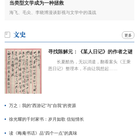
当类型文学成为一种拯救
海飞、毛尖、李晓博漫谈影视与文学中的谍战
更多
寻找陈解元：《某人日记》的作者之谜
长夏酷热，无以消遣，翻看案头《王秉
恩日记》整理本，不由让我想起……
万之：我的“西游记”与“自我”的资源
徐光耀的千封家书：岁月如歌 信短情长
读《晦庵书话》品“四个一点”的真味