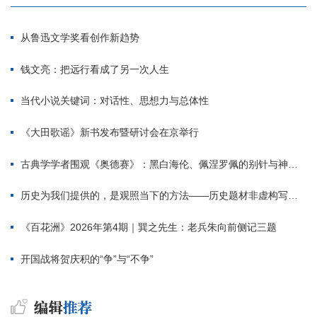
从鲁迅文学奖看创作新趋势
钱文亮：把远行看成了另一次人生
当代小说关键词：对话性、思想力与总体性
《大田歌谣》新书发布暨研讨会在京举行
古典学学者围观《奥德赛》：黑白海伦、佩涅罗佩的别针与神秘入侵者
历史为我们提供的，是观照当下的方法——历史题材非虚构写作多人谈
《百花洲》2026年第4期｜巽之先生：老兵朱向前侧记三题
开国战将贺庆积的“争”与“不争”