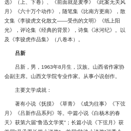
选》（上、下卷）、《前面就是麦季》《此案无关风
月》《六十万个动作》，随笔集《比南方更南》，散
文集《李骏虎文化散文——受伤的文明》《纸上阳
光》，评论集《经典的背景》，诗集《冰河纪》。以
及《李骏虎作品集》（八卷本）。
吕新
吕新，男，1963年8月生，汉族。山西省作家协
会副主席。山西文学院专业作家。从事小说创作。
主要文学成就：
著有小说《抚摸》《草青》《成为往事》《下弦
月》《吕新作品系列》等。中篇小说《白杨木的春
天》获第六届“鲁迅文学奖”；长篇小说《下弦月》获