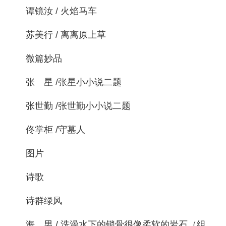
谭镜汝 / 火焰马车
苏美行 / 离离原上草
微篇妙品
张 星 /张星小小说二题
张世勤 /张世勤小小说二题
佟掌柜 /守墓人
图片
诗歌
诗群绿风
海 男 / 洗澡水下的锁骨很像柔软的岩石（组