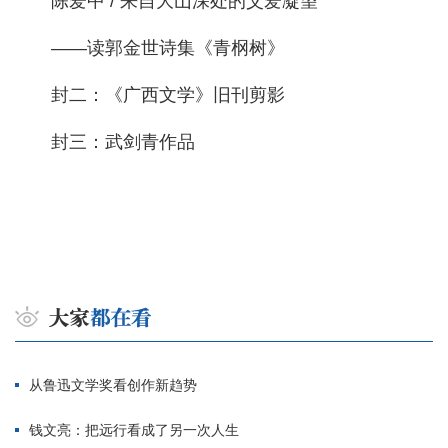
陈爱中 / 来自大山深处的父爱凝望
——读郭金世诗集《青㭎树》
封二：《广西文学》旧刊剪影
封三：武剑青作品
从鲁迅文学奖看创作新趋势
钱文亮：把远行看成了另一次人生