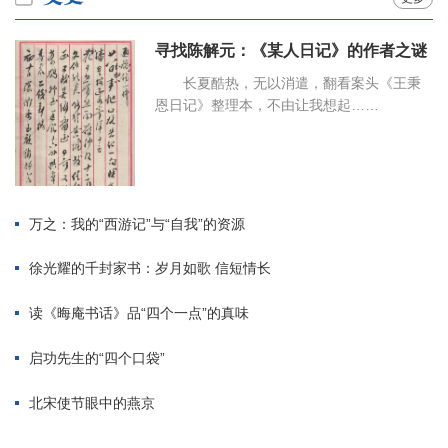
寻找陈解元：《某人日记》的作者之谜
长夏酷热，无以消遣，翻看案头《王秉
恩日记》整理本，不由让我想起……
万之：我的“西游记”与“自我”的资源
徐光耀的千封家书：岁月如歌 信短情长
读《晦庵书话》品“四个一点”的真味
启功先生的“四个口袋”
北宋使节眼中的燕京