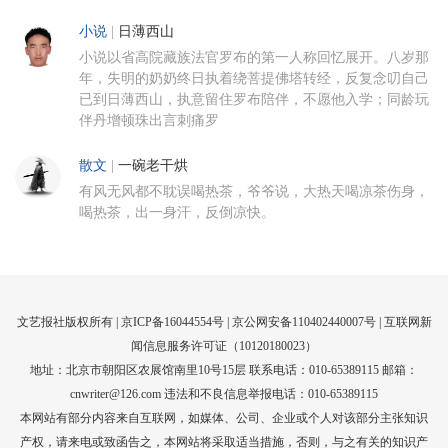
小说
|
日薄西山
小说以省高院藏族法官罗布的第一人称回忆展开。八岁那
年，失明的奶奶终日执着绕菩提佛塔转经，反复念叨自己
已到日薄西山，执意留住罗布陪伴，不愿他入学；同龄玩
伴丹增顿珠出言刺痛罗
散文
|
一碗老干烘
有风无风都不耽误喝热茶，爷爷说，大热天喝凉茶伤身，
喝热茶，出一身汗，反倒凉快。
文艺报社版权所有 |
京ICP备16044554号
| 京公网安备110402440007号 |
互联网新
闻信息服务许可证（10120180023）
地址：北京市朝阳区农展馆南里10号15层 联系电话：010-65389115 邮箱：
cnwriter@126.com 违法和不良信息举报电话：010-65389115
本网站有部分内容来自互联网，如媒体、公司、企业或个人对该部分主张知识
产权，请来电或致函告之，本网站将采取适当措施，否则，与之有关的知识产