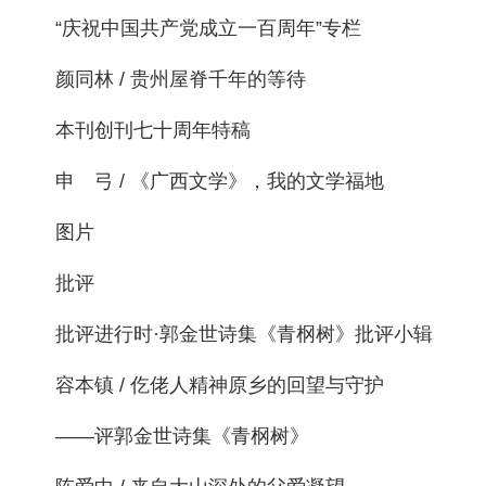
“庆祝中国共产党成立一百周年”专栏
颜同林 / 贵州屋脊千年的等待
本刊创刊七十周年特稿
申 弓 / 《广西文学》，我的文学福地
图片
批评
批评进行时·郭金世诗集《青㭎树》批评小辑
容本镇 / 仡佬人精神原乡的回望与守护
——评郭金世诗集《青㭎树》