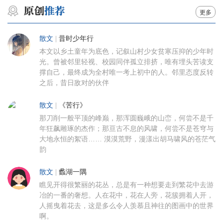
更多
散文
|
昔时少年行
本文以乡土童年为底色，记叙山村少女贫寒压抑的少年时
光。曾被邻里轻视、校园同伴孤立排挤，唯有埋头苦读支
撑自己，最终成为全村唯一考上初中的人。邻里态度反转
之后，昔日敌对的伙伴
散文
|
《苦行》
那刀削一般平顶的峰巅，那浑圆巍峨的山峦，何尝不是千
年狂飙雕琢的杰作；那亘古不息的风啸，何尝不是苍穹与
大地永恒的絮语…… 漠漠荒野，漫漾出胡马啸风的苍茫气
韵
散文
|
蠡湖一隅
瞧见开得很繁丽的花丛，总是有一种想要走到繁花中去游
冶的一番的奢想。人在花中，花在人旁，花簇拥着人开，
人摇曳着花去，这是多么令人羡慕且神往的图画中的世界
啊。