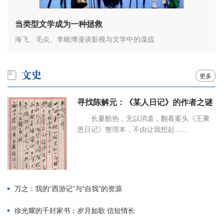
当类型文学成为一种拯救
海飞、毛尖、李晓博漫谈影视与文学中的谍战
更多
寻找陈解元：《某人日记》的作者之谜
长夏酷热，无以消遣，翻看案头《王秉
恩日记》整理本，不由让我想起……
万之：我的“西游记”与“自我”的资源
徐光耀的千封家书：岁月如歌 信短情长