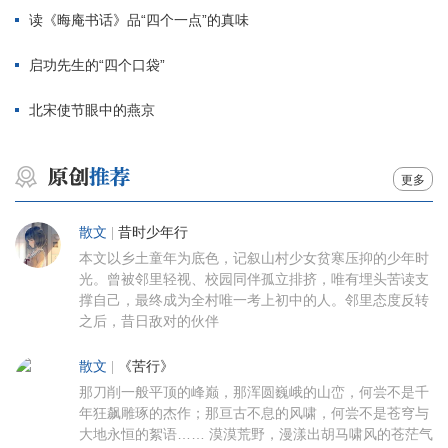
读《晦庵书话》品“四个一点”的真味
启功先生的“四个口袋”
北宋使节眼中的燕京
更多
散文
|
昔时少年行
本文以乡土童年为底色，记叙山村少女贫寒压抑的少年时
光。曾被邻里轻视、校园同伴孤立排挤，唯有埋头苦读支
撑自己，最终成为全村唯一考上初中的人。邻里态度反转
之后，昔日敌对的伙伴
散文
|
《苦行》
那刀削一般平顶的峰巅，那浑圆巍峨的山峦，何尝不是千
年狂飙雕琢的杰作；那亘古不息的风啸，何尝不是苍穹与
大地永恒的絮语…… 漠漠荒野，漫漾出胡马啸风的苍茫气