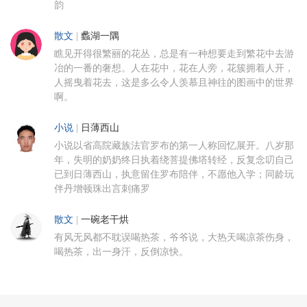
韵
散文
|
蠡湖一隅
瞧见开得很繁丽的花丛，总是有一种想要走到繁花中去游
冶的一番的奢想。人在花中，花在人旁，花簇拥着人开，
人摇曳着花去，这是多么令人羡慕且神往的图画中的世界
啊。
小说
|
日薄西山
小说以省高院藏族法官罗布的第一人称回忆展开。八岁那
年，失明的奶奶终日执着绕菩提佛塔转经，反复念叨自己
已到日薄西山，执意留住罗布陪伴，不愿他入学；同龄玩
伴丹增顿珠出言刺痛罗
散文
|
一碗老干烘
有风无风都不耽误喝热茶，爷爷说，大热天喝凉茶伤身，
喝热茶，出一身汗，反倒凉快。