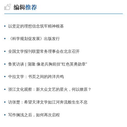
以坚定的理想信念筑牢精神根基
《科学规划促发展》出版发行
全国文学报刊联盟常务理事会在北京召开
鲁奖访谈 | 蒲隆:像老兵胸前挂"红色英勇勋章"
中拉文学：书页之间的跨洋共鸣
浙江文化观察：新大众文艺的星火，何以燎原？
访张楚：希望天津文学如江河奔流般生生不息
写作搁浅之后，如何再次启程