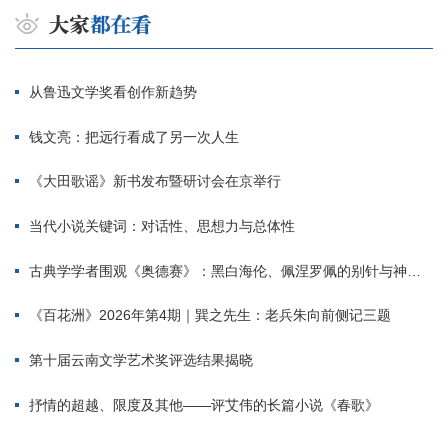
从鲁迅文学奖看创作新趋势
钱文亮：把远行看成了另一次人生
《大田歌谣》新书发布暨研讨会在京举行
当代小说关键词：对话性、思想力与总体性
古典学学者围观《奥德赛》：黑白海伦、佩涅罗佩的别针与神秘入侵者
《百花洲》2026年第4期｜巽之先生：老兵朱向前侧记三题
第十届云南文学艺术奖评选结果揭晓
抒情的超越、限度及其他——评艾伟的长篇小说《春歌》