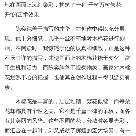
地在画面上泼红染彩，构筑了一种“千树万树朱花
开”的艺术效果。
陈奕纯善于描写的才华，在创作中得以充分展
现。他十分细腻，几乎一丝不苟地对木棉花进行刻
画。在阅读时，我惊诧于他的认真和细致，正是这种
不厌其详的描写，才使画面上的木棉花饶于变化，富
于生机和活力。而陈奕纯善于观察物象，画家对木棉
花烂熟于心的把握，也使其在创作过程中得以游刃有
余。
木棉花是丰富的，层层堆砌，繁花似锦；而每朵
花却都具有个性之美。它不是千篇一律的呆板，而各
有其美丽的风华。这些不同的花，分散时各显光彩，
而汇合在一起时，则又成就了辉煌的宏大场景，有一