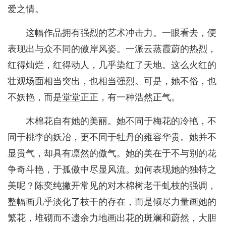
爱之情。
这幅作品拥有强烈的艺术冲击力。一眼看去，便
表现出与众不同的傲岸风姿。一派云蒸霞蔚的热烈，
红得灿烂，红得动人，几乎染红了天地。这么火红的
壮观场面相当突出，也相当强烈。可是，她不俗，也
不妖艳，而是堂堂正正，有一种浩然正气。
木棉花自有她的美丽。她不同于梅花的冷艳，不
同于桃李的妖冶，更不同于牡丹的雍容华贵。她并不
显贵气，却具有凛然的傲气。她的美在于不与别的花
争奇斗艳，于孤傲中尽显风流。如何表现她的独特之
美呢？陈奕纯撇开常见的对木棉树老干虬枝的强调，
整幅画几乎淡化了枝干的存在，而是倾尽力量画她的
繁花，堆砌而不遗余力地画出花的斑斓和蔚然，大胆