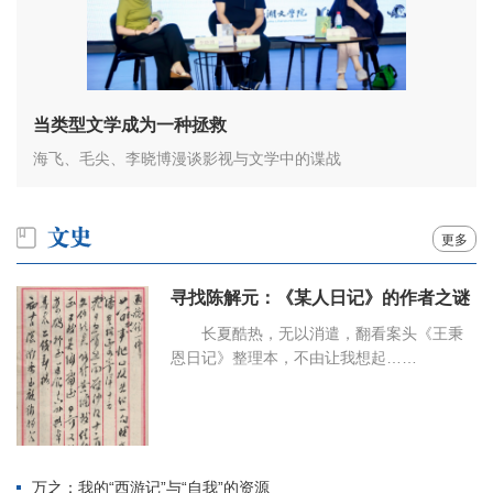
当类型文学成为一种拯救
海飞、毛尖、李晓博漫谈影视与文学中的谍战
更多
寻找陈解元：《某人日记》的作者之谜
长夏酷热，无以消遣，翻看案头《王秉
恩日记》整理本，不由让我想起……
万之：我的“西游记”与“自我”的资源