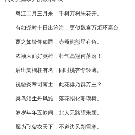
粤江二月三月来，千树万树朱花开。
有如尧时十日出沧海，更似魏宫万炬环高台。
覆之如铃仰如爵，赤瓣熊熊星有角。
浓须大面好英雄，壮气高冠何落落！
后出棠榴枉有名，同时桃杏惭轻薄。
祝融炎帝司南土，此花毋乃群芳主？
巢鸟须生丹凤雏，落花拟化珊瑚树。
岁岁年年五岭间，北人无路望朱颜。
愿为飞絮衣天下，不道边风朔雪寒。