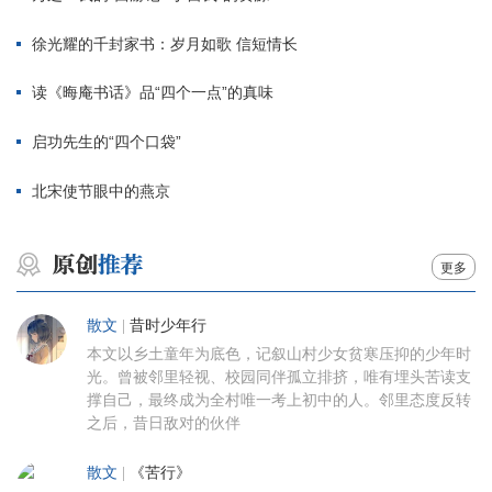
徐光耀的千封家书：岁月如歌 信短情长
读《晦庵书话》品“四个一点”的真味
启功先生的“四个口袋”
北宋使节眼中的燕京
更多
散文
|
昔时少年行
本文以乡土童年为底色，记叙山村少女贫寒压抑的少年时
光。曾被邻里轻视、校园同伴孤立排挤，唯有埋头苦读支
撑自己，最终成为全村唯一考上初中的人。邻里态度反转
之后，昔日敌对的伙伴
散文
|
《苦行》