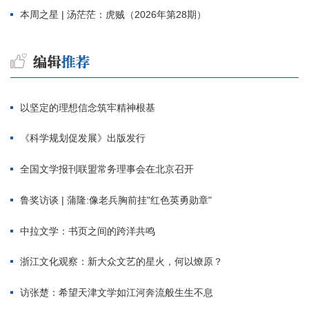
本周之星 | 汤茫茫：虎贼（2026年第28期）
以坚定的理想信念筑牢精神根基
《科学规划促发展》出版发行
全国文学报刊联盟常务理事会在北京召开
鲁奖访谈 | 蒲隆:像老兵胸前挂"红色英勇勋章"
中拉文学：书页之间的跨洋共鸣
浙江文化观察：新大众文艺的星火，何以燎原？
访张楚：希望天津文学如江河奔流般生生不息