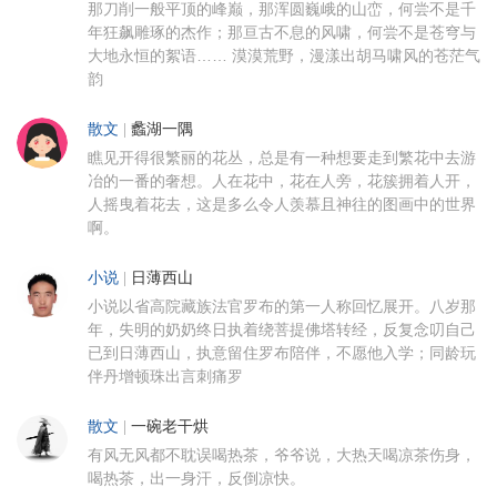
那刀削一般平顶的峰巅，那浑圆巍峨的山峦，何尝不是千
年狂飙雕琢的杰作；那亘古不息的风啸，何尝不是苍穹与
大地永恒的絮语…… 漠漠荒野，漫漾出胡马啸风的苍茫气
韵
散文
|
蠡湖一隅
瞧见开得很繁丽的花丛，总是有一种想要走到繁花中去游
冶的一番的奢想。人在花中，花在人旁，花簇拥着人开，
人摇曳着花去，这是多么令人羡慕且神往的图画中的世界
啊。
小说
|
日薄西山
小说以省高院藏族法官罗布的第一人称回忆展开。八岁那
年，失明的奶奶终日执着绕菩提佛塔转经，反复念叨自己
已到日薄西山，执意留住罗布陪伴，不愿他入学；同龄玩
伴丹增顿珠出言刺痛罗
散文
|
一碗老干烘
有风无风都不耽误喝热茶，爷爷说，大热天喝凉茶伤身，
喝热茶，出一身汗，反倒凉快。