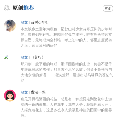
更多
散文
|
昔时少年行
本文以乡土童年为底色，记叙山村少女贫寒压抑的少年时
光。曾被邻里轻视、校园同伴孤立排挤，唯有埋头苦读支
撑自己，最终成为全村唯一考上初中的人。邻里态度反转
之后，昔日敌对的伙伴
散文
|
《苦行》
那刀削一般平顶的峰巅，那浑圆巍峨的山峦，何尝不是千
年狂飙雕琢的杰作；那亘古不息的风啸，何尝不是苍穹与
大地永恒的絮语…… 漠漠荒野，漫漾出胡马啸风的苍茫气
韵
散文
|
蠡湖一隅
瞧见开得很繁丽的花丛，总是有一种想要走到繁花中去游
冶的一番的奢想。人在花中，花在人旁，花簇拥着人开，
人摇曳着花去，这是多么令人羡慕且神往的图画中的世界
啊。