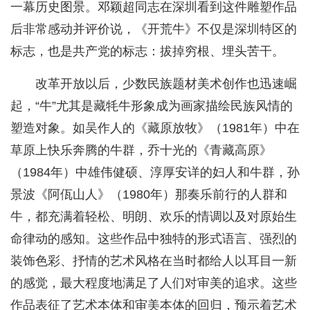
一幕历史图景。邓颖超同志在深圳看到这件雕塑作品
后非常感动并评价说，《开荒牛》不仅是深圳特区的
标志，也是共产党的标志：拔掉穷根、埋头苦干。
改革开放以后，少数民族题材美术创作也迅速崛
起，“牛”尤其是藏牦牛形象成为画家描绘民族风情的
塑造对象。如吴作人的《藏原放牧》（1981年）中在
草原上快乐奔腾的牛群，乔十光的《青藏高原》
（1984年）中雄伟健硕、淳厚安详的妇人和牛群，孙
景波《阿佤山人》（1980年）那奏乐前行的人群和
牛，都充满着轻松、明朗、欢乐的情调以及对原始生
命律动的感知。这些作品中独特的形式语言、强烈的
装饰色彩、抒情的艺术风格在当时都给人以耳目一新
的感觉，最大程度地满足了人们对审美的追求。这些
作品表征了艺术本体和审美本体的回归，预示着艺术