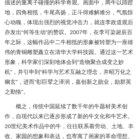
描述的重离子碰撞的科学奇观。画面中，两牛以蹄蹬
地，四角相抵，牛尾高扬，正斗得难解难分，气氛惊
心动魄，体现出强烈的视觉冲击力，就连李政道观后
亦发出“何等生动”的赞叹。2007年，在李可染诞辰百
年之际，这幅作品中二牛相抵的形象被转塑为一座雄
伟的青铜雕塑矗立在清华大学科技园。通过这一艺术
形象，科学家们深刻地体会到“造物聚合成变之妙
机”，并引申到“科学与艺术互融之理念，并昭万化之
幽玄”，进而“彰巨擘之泽润，嘉创新之勋业，励群英
之勤恪”。
概之，传统中国延续了数千年的牛题材美术创
作，自现代以来已逐步形成了新的牛文化和牛艺术。
20世纪美术作品中的牛，往往联系着劳动、土地、丰
收、家园的想象和表达，也寄寓了画家的革命理想、