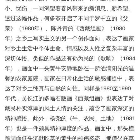
小、忧伤，一同渴望着春风带来的新消息、新希望。
透过这幅作品，何多苓开启了不同于罗中立的《父
亲》（1980年）、陈丹青的《西藏组画》（1980
年）之乡土写实主义的另一个创作面向，表达了画家
对乡土生活中个体生命、情感以及人性之复杂丰富的
深切体悟。类似的作品还有孙为民的《歇晌》（1984
年），画面中一头黄牛安静地卧在一所洒满阳光的温
馨的农家庭院，画家在日常化生活的敏感捕捉中，表
达了对乡土纯真与自然的向往。同样是1980至1990
年代，吴长江的多幅石版画《西藏组画》也表达了对
藏民朴实淳厚的风土人情的关注，蕴含了画家深沉的
精神感悟。此外，杨尧的《牛、农民、土地》（1981
年）也是一件颇具精神厚度的作品。画面中，那头横
跨画面低头沉默吃草的黄牛的雄伟姿态，那蹲坐在草