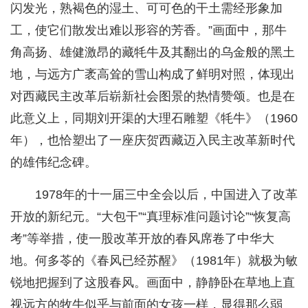
闪发光，熟褐色的湿土、可可色的干土需经形象加
工，使它们散发出难以形容的芳香。”画面中，那牛
角高扬、雄健激昂的藏牦牛及其翻出的乌金般的黑土
地，与远方广袤高耸的雪山构成了鲜明对照，体现出
对西藏民主改革后崭新社会图景的热情赞颂。也是在
此意义上，同期刘开渠的大理石雕塑《牦牛》（1960
年），也恰塑出了一座庆贺西藏迈入民主改革新时代
的雄伟纪念碑。
1978年的十一届三中全会以后，中国进入了改革
开放的新纪元。“大包干”“真理标准问题讨论”“恢复高
考”等举措，使一股改革开放的春风席卷了中华大
地。何多苓的《春风已经苏醒》（1981年）就极为敏
锐地把握到了这股春风。画面中，静静卧在草地上直
视远方的牧牛似乎与前面的女孩一样，显得那么弱