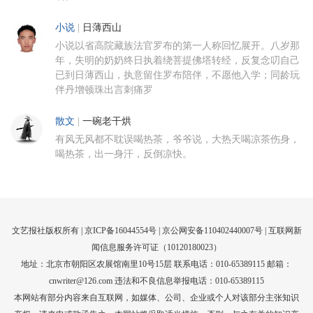
小说
|
日薄西山
小说以省高院藏族法官罗布的第一人称回忆展开。八岁那
年，失明的奶奶终日执着绕菩提佛塔转经，反复念叨自己
已到日薄西山，执意留住罗布陪伴，不愿他入学；同龄玩
伴丹增顿珠出言刺痛罗
散文
|
一碗老干烘
有风无风都不耽误喝热茶，爷爷说，大热天喝凉茶伤身，
喝热茶，出一身汗，反倒凉快。
文艺报社版权所有 |
京ICP备16044554号
| 京公网安备110402440007号 |
互联网新
闻信息服务许可证（10120180023）
地址：北京市朝阳区农展馆南里10号15层 联系电话：010-65389115 邮箱：
cnwriter@126.com 违法和不良信息举报电话：010-65389115
本网站有部分内容来自互联网，如媒体、公司、企业或个人对该部分主张知识