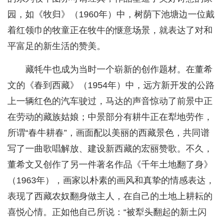
园，如《牧归》（1960年）中，树荫下池塘边一位戴
着红领巾的牧童正在牧牛的惬意场景，就表达了对和
平富足的新生活的赞美。
藏牦牛也成为当时一个崭新的创作题材。在董希
文的《春到西藏》（1954年）中，远方新开发的公路
上一辆红色的汽车驶过，马达的声音惊动了前景中正
在劳动的藏族姑娘；中景部分有耕牛正在犁地劳作，
所谓“春牛耕春”，画面配以美丽的西藏景色，共同谱
写了一曲歌唱解放、建设新西藏的宏丽赞歌。不久，
董希文又创作了另一件著名作品《千年土地翻了身》
（1963年），画家以朴素的画风和真挚的情感表达，
表现了西藏农奴翻身做主人，在自己的土地上耕耘的
喜悦心情。正如他自己所说：“被犁头翻起的新土闪