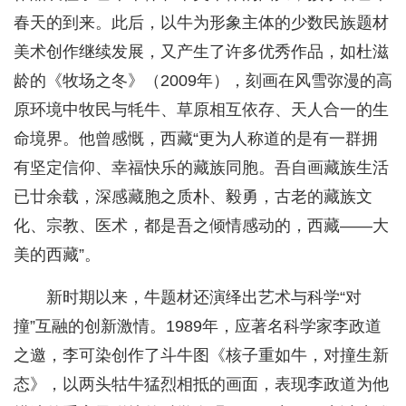
春天的到来。此后，以牛为形象主体的少数民族题材
美术创作继续发展，又产生了许多优秀作品，如杜滋
龄的《牧场之冬》（2009年），刻画在风雪弥漫的高
原环境中牧民与牦牛、草原相互依存、天人合一的生
命境界。他曾感慨，西藏“更为人称道的是有一群拥
有坚定信仰、幸福快乐的藏族同胞。吾自画藏族生活
已廿余载，深感藏胞之质朴、毅勇，古老的藏族文
化、宗教、医术，都是吾之倾情感动的，西藏——大
美的西藏”。
新时期以来，牛题材还演绎出艺术与科学“对
撞”互融的创新激情。1989年，应著名科学家李政道
之邀，李可染创作了斗牛图《核子重如牛，对撞生新
态》，以两头牯牛猛烈相抵的画面，表现李政道为他