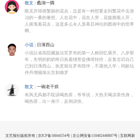
散文
|
蠡湖一隅
瞧见开得很繁丽的花丛，总是有一种想要走到繁花中去游
冶的一番的奢想。人在花中，花在人旁，花簇拥着人开，
人摇曳着花去，这是多么令人羡慕且神往的图画中的世界
啊。
小说
|
日薄西山
小说以省高院藏族法官罗布的第一人称回忆展开。八岁那
年，失明的奶奶终日执着绕菩提佛塔转经，反复念叨自己
已到日薄西山，执意留住罗布陪伴，不愿他入学；同龄玩
伴丹增顿珠出言刺痛罗
散文
|
一碗老干烘
有风无风都不耽误喝热茶，爷爷说，大热天喝凉茶伤身，
喝热茶，出一身汗，反倒凉快。
文艺报社版权所有 |
京ICP备16044554号
| 京公网安备110402440007号 |
互联网新