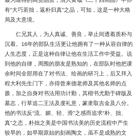
最为难得的高贵品质，清人黄钺《二十四画品》中亦
有“大巧若拙，返朴归真”之品，可知，这是一种大格
局及大意境。
仁兄其人，为人真诚、善良，举止间透着质朴与
沉着。16年的部队生活更让他拥有了一种从容自律的
人生态度，正是这种自律让他在生活工作中受益。说
到他的自律，周围的朋友是熟知的，在部队时他把课
余时间全部用在了对书法、绘画的研习上，后又拜入
程大利先生门下，亦得曾来德老师及其他名师的点
拨，加之自身对书法用功计勤，其楷书尤勤于碑版及
墓志，行草追二王法及虔礼意，篆隶取吉金及八分。
他的书法反“流、媚、轻、滑”之感而追求“朴、拙、
真”之态，朴拙之美是中国书法美的历史流程中产生
较早的，如早期原始的刻画陶文，虽不是成熟的文