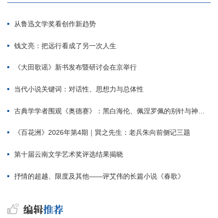
从鲁迅文学奖看创作新趋势
钱文亮：把远行看成了另一次人生
《大田歌谣》新书发布暨研讨会在京举行
当代小说关键词：对话性、思想力与总体性
古典学学者围观《奥德赛》：黑白海伦、佩涅罗佩的别针与神秘入侵者
《百花洲》2026年第4期｜巽之先生：老兵朱向前侧记三题
第十届云南文学艺术奖评选结果揭晓
抒情的超越、限度及其他——评艾伟的长篇小说《春歌》