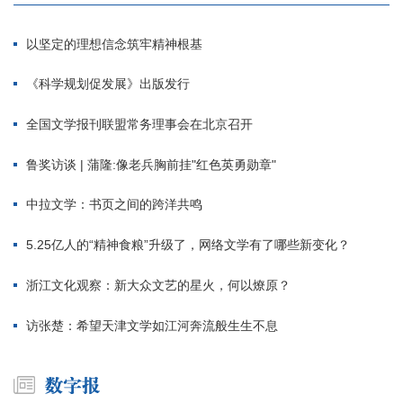
以坚定的理想信念筑牢精神根基
《科学规划促发展》出版发行
全国文学报刊联盟常务理事会在北京召开
鲁奖访谈 | 蒲隆:像老兵胸前挂"红色英勇勋章"
中拉文学：书页之间的跨洋共鸣
5.25亿人的“精神食粮”升级了，网络文学有了哪些新变化？
浙江文化观察：新大众文艺的星火，何以燎原？
访张楚：希望天津文学如江河奔流般生生不息