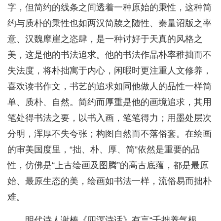
字，但简约的线条之间透着一种原始的秉性，这种简
约与质朴的秉性也如两汉简牍之随性、秦量诏版之率
意、汉魏摩崖之恣肆，是一种讨好于天真的风格之
美，这是他的书法追求。他的书法作品朴率稚拙而不
失法度，将朴拙寓于内心，闲暇时更注重人文修养，
喜欢读书作文，书艺的追求如同他做人的品性一样简
单、质朴、自然。简约而厚重是他的画境追求，其用
笔处得书法之要，以书入画，笔笔得力；用墨处层次
分明，浑厚不失夸张；构图自然而不落俗套。在绘画
的审美国度里，“拙、朴、厚、简”依然是重要的品
性，仿佛是“上古绘画及图腾”的高古底蕴，都是最原
始、最原生态的美，绘画如书法一样，流俗易而拙朴
难。
明代诗人谢榛《四溟诗话》有言“千拙养气根，