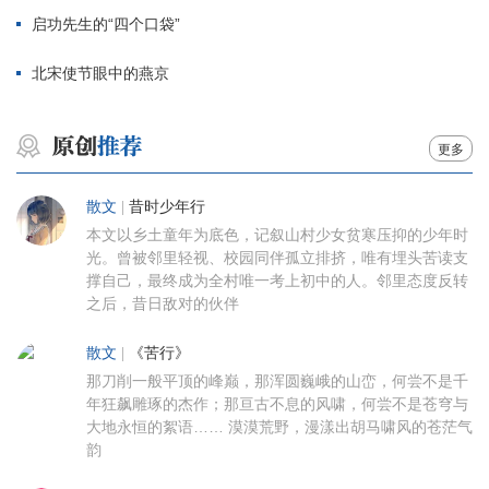
启功先生的“四个口袋”
北宋使节眼中的燕京
更多
散文
|
昔时少年行
本文以乡土童年为底色，记叙山村少女贫寒压抑的少年时
光。曾被邻里轻视、校园同伴孤立排挤，唯有埋头苦读支
撑自己，最终成为全村唯一考上初中的人。邻里态度反转
之后，昔日敌对的伙伴
散文
|
《苦行》
那刀削一般平顶的峰巅，那浑圆巍峨的山峦，何尝不是千
年狂飙雕琢的杰作；那亘古不息的风啸，何尝不是苍穹与
大地永恒的絮语…… 漠漠荒野，漫漾出胡马啸风的苍茫气
韵