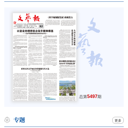
5497
总第
期
更多