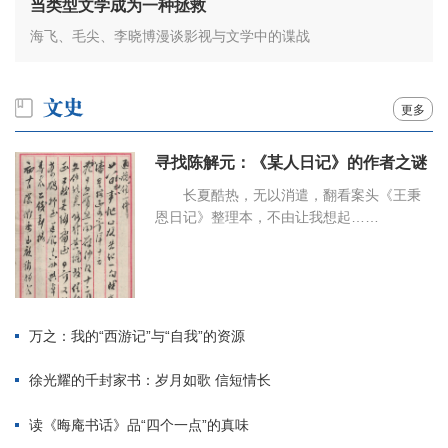
当类型文学成为一种拯救
海飞、毛尖、李晓博漫谈影视与文学中的谍战
更多
寻找陈解元：《某人日记》的作者之谜
长夏酷热，无以消遣，翻看案头《王秉
恩日记》整理本，不由让我想起……
万之：我的“西游记”与“自我”的资源
徐光耀的千封家书：岁月如歌 信短情长
读《晦庵书话》品“四个一点”的真味