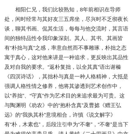
相阳仁兄，我们比较熟知，8年前相识在导师
处，闲时经常与其好友三五席坐，尽兴时不乏彻夜长
谈，聊其书画、侃其生活，每每与他交流时，其言语
间的独特品性令我印象深刻。其人、其书、其画皆
有“朴拙与真”之感，率意自然而不事雕琢，朴拙之态
寓于真心，这对他来讲是一种追求，更反映出其品性
及对自我的要求。“返朴复拙，以全其真”语出谢榛
《四溟诗话》，其拙朴与真是一种人格精神，大抵是
强调人格性情之修养，他将其渗透到艺术创作中，
以“养拙”、“守真”作为艺术目的来追求最为可贵。这
与陶渊明《劝农》中的“抱朴含真”及曹摅《赠王弘
远》的“我执其朴”意境相合，许慎《说文解字》
有“朴，木素也”，后段注引申为“不奢”，“不奢”是当下