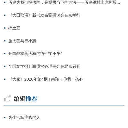
历史为我们提供的，是观照当下的方法——历史题材非虚构写作多人谈
《大田歌谣》新书发布暨研讨会在京举行
挖土豆
施大善与行小惠
开国战将贺庆积的“争”与“不争”
全国文学报刊联盟常务理事会在北京召开
《大家》2026年第4期 | 南翔：你我一条心
为生活写注脚的人