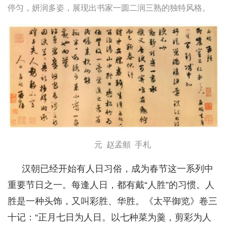
停匀，妍润多姿，展现出书家一圆二润三熟的独特风格。
元 赵孟頫 手札
汉朝已经开始有人日习俗，成为春节这一系列中
重要节日之一。每逢人日，都有戴“人胜”的习惯。人
胜是一种头饰，又叫彩胜、华胜。《太平御览》卷三
十记：“正月七日为人日。以七种菜为羹，剪彩为人