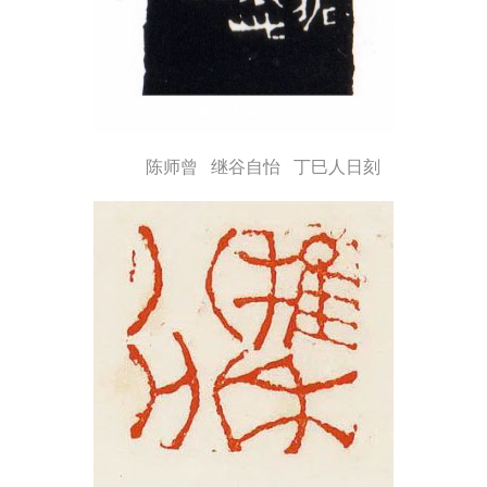
陈师曾 继谷自怡 丁巳人日刻