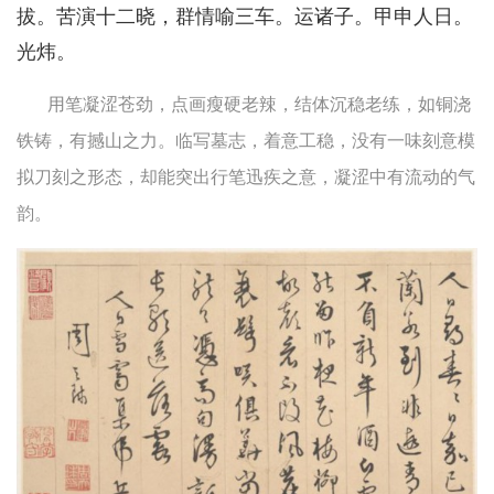
拔。苦演十二晓，群情喻三车。运诸子。甲申人日。
光炜。
用笔凝涩苍劲，点画瘦硬老辣，结体沉稳老练，如铜浇
铁铸，有撼山之力。临写墓志，着意工稳，没有一味刻意模
拟刀刻之形态，却能突出行笔迅疾之意，凝涩中有流动的气
韵。