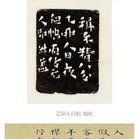
乙卯人日刻 钱松