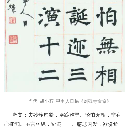
当代 胡小石 甲申人日临《刘碑寺造像》
释文：夫妙静虚凝，圣踪难寻。惔怕无相，非有
心能知。虽言幽绝，诞迹三千。慈悲内发，欲济危