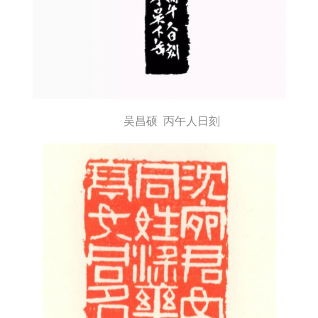
吴昌硕 丙午人日刻