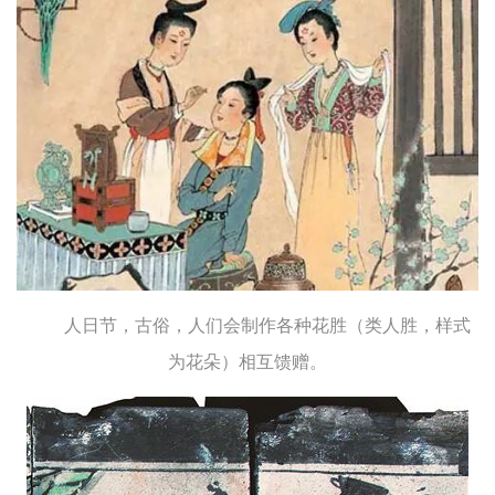
人日节，古俗，人们会制作各种花胜（类人胜，样式
为花朵）相互馈赠。