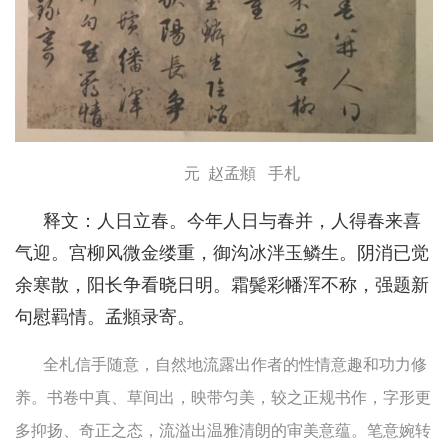
元 赵孟頫 手札
释文：人日立春。今年人日与春并，人得春来喜
气迎。宫柳风微金缕重，御沟冰泮玉鳞生。阴消已觉
余寒散，阳长争看晓日明。霜鬓彩幡浑不称，强题新
句慰羁情。孟頫录寄。
全札信手随意，自然地流露出作者的性情意趣和功力修
养。书卷中真、草间出，映带匀美，较之正规书作，字形更
多抑扬、奇正之态，流溢出温雅清朗的审美意蕴。笔意婉转