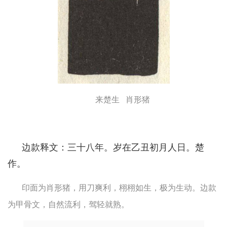
来楚生 肖形猪
边款释文：三十八年。岁在乙丑初月人日。楚
作。
印面为肖形猪，用刀爽利，栩栩如生，极为生动。边款
为甲骨文，自然流利，驾轻就熟。