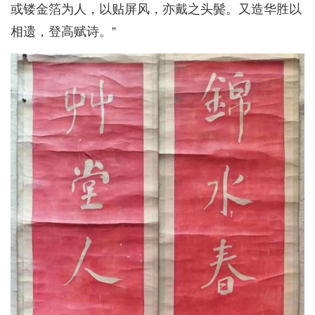
或镂金箔为人，以贴屏风，亦戴之头鬓。又造华胜以
相遗，登高赋诗。”