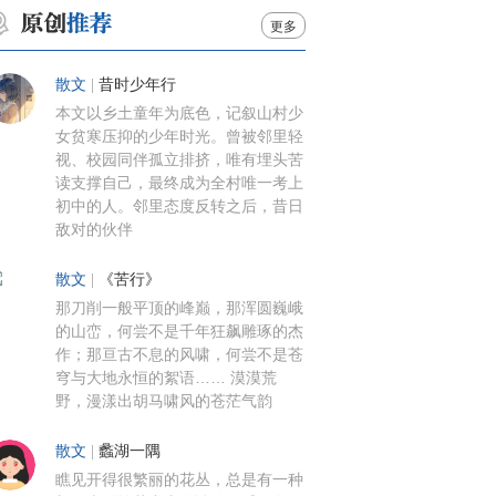
更多
散文
|
昔时少年行
本文以乡土童年为底色，记叙山村少
女贫寒压抑的少年时光。曾被邻里轻
视、校园同伴孤立排挤，唯有埋头苦
读支撑自己，最终成为全村唯一考上
初中的人。邻里态度反转之后，昔日
敌对的伙伴
散文
|
《苦行》
那刀削一般平顶的峰巅，那浑圆巍峨
的山峦，何尝不是千年狂飙雕琢的杰
作；那亘古不息的风啸，何尝不是苍
穹与大地永恒的絮语…… 漠漠荒
野，漫漾出胡马啸风的苍茫气韵
散文
|
蠡湖一隅
瞧见开得很繁丽的花丛，总是有一种