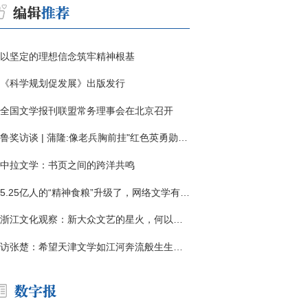
以坚定的理想信念筑牢精神根基
《科学规划促发展》出版发行
全国文学报刊联盟常务理事会在北京召开
鲁奖访谈 | 蒲隆:像老兵胸前挂"红色英勇勋章"
中拉文学：书页之间的跨洋共鸣
5.25亿人的“精神食粮”升级了，网络文学有了哪些新变化？
浙江文化观察：新大众文艺的星火，何以燎原？
访张楚：希望天津文学如江河奔流般生生不息