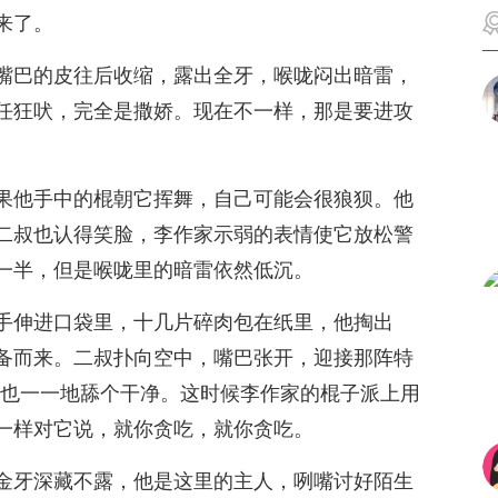
来了。
嘴巴的皮往后收缩，露出全牙，喉咙闷出暗雷，
任狂吠，完全是撒娇。现在不一样，那是要进攻
果他手中的棍朝它挥舞，自己可能会很狼狈。他
二叔也认得笑脸，李作家示弱的表情使它放松警
一半，但是喉咙里的暗雷依然低沉。
手伸进口袋里，十几片碎肉包在纸里，他掏出
备而来。二叔扑向空中，嘴巴张开，迎接那阵特
，它也一一地舔个干净。这时候李作家的棍子派上用
一样对它说，就你贪吃，就你贪吃。
金牙深藏不露，他是这里的主人，咧嘴讨好陌生