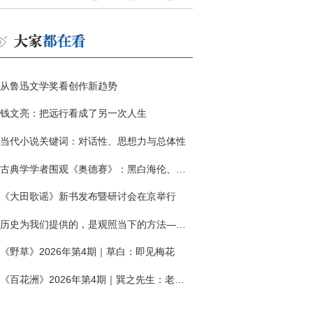
从鲁迅文学奖看创作新趋势
钱文亮：把远行看成了另一次人生
当代小说关键词：对话性、思想力与总体性
古典学学者围观《奥德赛》：黑白海伦、佩涅罗佩的别针与神秘入侵者
《大田歌谣》新书发布暨研讨会在京举行
历史为我们提供的，是观照当下的方法——历史题材非虚构写作多人谈
《野草》2026年第4期｜草白：即见梅花
《百花洲》2026年第4期｜巽之先生：老兵朱向前侧记三题