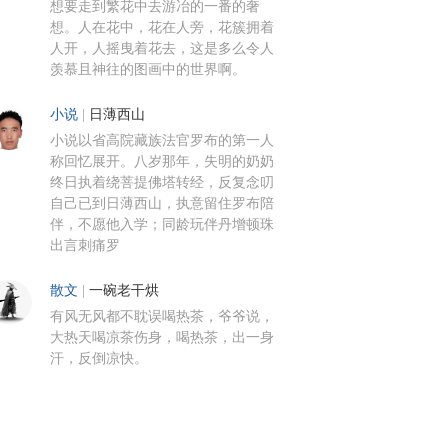
想要走到繁花中去游冶的一番的奢
想。人在花中，花在人旁，花簇拥着
人开，人摇曳着花去，这是多么令人
羡慕且神往的图画中的世界啊。
小说
|
日薄西山
小说以省高院藏族法官罗布的第一人
称回忆展开。八岁那年，失明的奶奶
终日执着绕菩提佛塔转经，反复念叨
自己已到日薄西山，执意留住罗布陪
伴，不愿他入学；同龄玩伴丹增顿珠
出言刺痛罗
散文
|
一碗老干烘
有风无风都不耽误喝热茶，爷爷说，
大热天喝凉茶伤身，喝热茶，出一身
汗，反倒凉快。