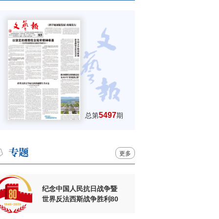
5497
总第
期
更多
纪念中国人民抗日战争暨
世界反法西斯战争胜利80
周年