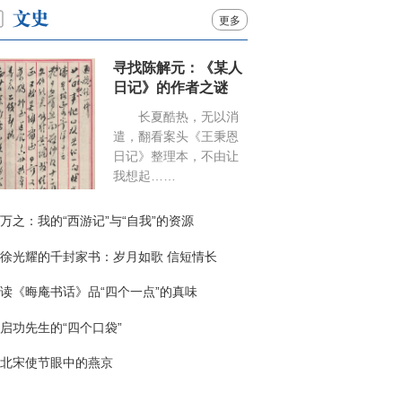
更多
寻找陈解元：《某人
日记》的作者之谜
长夏酷热，无以消
遣，翻看案头《王秉恩
日记》整理本，不由让
我想起……
万之：我的“西游记”与“自我”的资源
徐光耀的千封家书：岁月如歌 信短情长
读《晦庵书话》品“四个一点”的真味
启功先生的“四个口袋”
北宋使节眼中的燕京