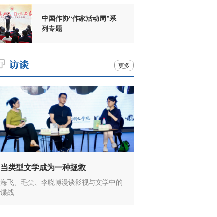
中国作协“作家活动周”系
列专题
更多
当类型文学成为一种拯救
海飞、毛尖、李晓博漫谈影视与文学中的
谍战