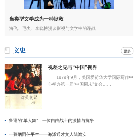
当类型文学成为一种拯救
海飞、毛尖、李晓博漫谈影视与文学中的谍战
更多
视差之见与“中国”视界
1979年9月，美国爱荷华大学国际写作中
心举办第一届“中国周末”文会……
鲁迅的“单人舞”：一位自由战士的激情与抗争
一蓑烟雨任平生——海派通才文人陆澹安