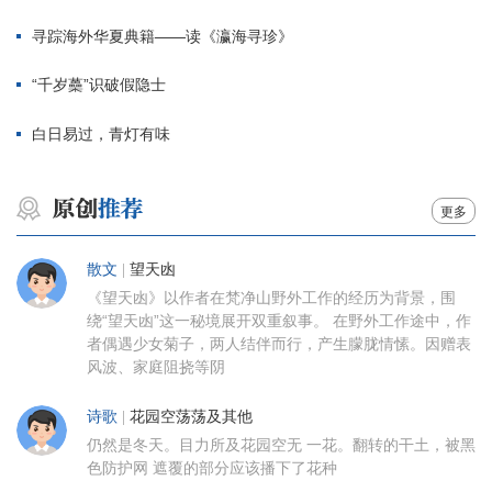
寻踪海外华夏典籍——读《瀛海寻珍》
“千岁蘽”识破假隐士
白日易过，青灯有味
更多
散文
|
望天凼
《望天凼》以作者在梵净山野外工作的经历为背景，围
绕“望天凼”这一秘境展开双重叙事。 在野外工作途中，作
者偶遇少女菊子，两人结伴而行，产生朦胧情愫。因赠表
风波、家庭阻挠等阴
诗歌
|
花园空荡荡及其他
仍然是冬天。目力所及花园空无 一花。翻转的干土，被黑
色防护网 遮覆的部分应该播下了花种