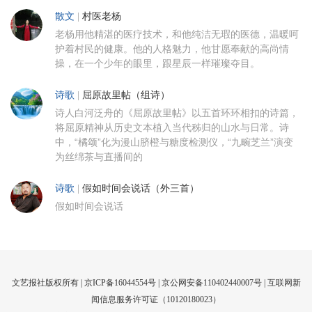
散文
|
村医老杨
老杨用他精湛的医疗技术，和他纯洁无瑕的医德，温暖呵
护着村民的健康。他的人格魅力，他甘愿奉献的高尚情
操，在一个少年的眼里，跟星辰一样璀璨夺目。
诗歌
|
屈原故里帖（组诗）
诗人白河泛舟的《屈原故里帖》以五首环环相扣的诗篇，
将屈原精神从历史文本植入当代秭归的山水与日常。诗
中，“橘颂”化为漫山脐橙与糖度检测仪，“九畹芝兰”演变
为丝绵茶与直播间的
诗歌
|
假如时间会说话（外三首）
假如时间会说话
文艺报社版权所有 |
京ICP备16044554号
| 京公网安备110402440007号 |
互联网新
闻信息服务许可证（10120180023）