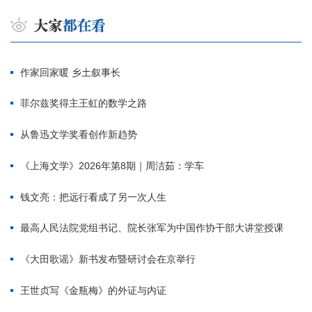
作家回家暖 乡土叙事长
菲尔兹奖得主王虹的数学之路
从鲁迅文学奖看创作新趋势
《上海文学》2026年第8期｜周洁茹：学车
钱文亮：把远行看成了另一次人生
最高人民法院党组书记、院长张军为中国作协干部大讲堂授课
《大田歌谣》新书发布暨研讨会在京举行
王世贞写《金瓶梅》的外证与内证