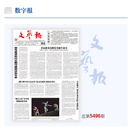
5496
总第
期