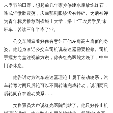
末季节的田野，想起前几年家乡修建水库放炮炸石，
造成轻微脑震荡，庆幸那副眼镜没有摔碎。之后被评
为青年标兵推荐到省城上大学，搭上“工农兵学员”末
班车，苦读三年半毕了业。
公交车颠簸着好像有意纠正他左肩高右肩低的身
姿。他起身凑近公交车司机说差速器需要检修。司机
手握方向盘注视前方说，你去红光医院太晚了，中午
门诊休息。
他告诉对方汽车差速器理论上属于差动轮系，汽
车转弯时两只后轮可以不同转速完成转动，说明两只
后轮间存在差动关系……
女售票员大声说红光医院到站了。他只好停止机