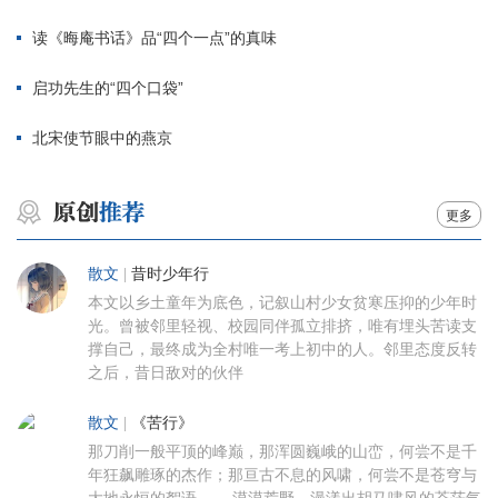
读《晦庵书话》品“四个一点”的真味
启功先生的“四个口袋”
北宋使节眼中的燕京
更多
散文
|
昔时少年行
本文以乡土童年为底色，记叙山村少女贫寒压抑的少年时
光。曾被邻里轻视、校园同伴孤立排挤，唯有埋头苦读支
撑自己，最终成为全村唯一考上初中的人。邻里态度反转
之后，昔日敌对的伙伴
散文
|
《苦行》
那刀削一般平顶的峰巅，那浑圆巍峨的山峦，何尝不是千
年狂飙雕琢的杰作；那亘古不息的风啸，何尝不是苍穹与
大地永恒的絮语…… 漠漠荒野，漫漾出胡马啸风的苍茫气