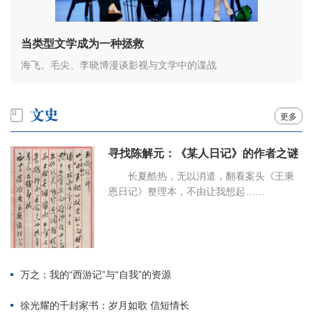
当类型文学成为一种拯救
海飞、毛尖、李晓博漫谈影视与文学中的谍战
更多
寻找陈解元：《某人日记》的作者之谜
长夏酷热，无以消遣，翻看案头《王秉
恩日记》整理本，不由让我想起……
万之：我的“西游记”与“自我”的资源
徐光耀的千封家书：岁月如歌 信短情长