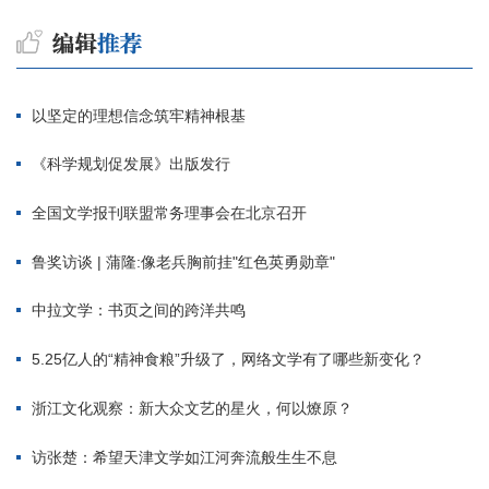
以坚定的理想信念筑牢精神根基
《科学规划促发展》出版发行
全国文学报刊联盟常务理事会在北京召开
鲁奖访谈 | 蒲隆:像老兵胸前挂"红色英勇勋章"
中拉文学：书页之间的跨洋共鸣
5.25亿人的“精神食粮”升级了，网络文学有了哪些新变化？
浙江文化观察：新大众文艺的星火，何以燎原？
访张楚：希望天津文学如江河奔流般生生不息