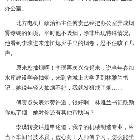
办公室。
北方电机厂政治部主任傅责已经把办公室弄成烟
雾缭绕的仙境。平时他不吸烟，除非出现特殊情况。
他看到李璞进来连忙熄灭手里的烟卷，忍不住咳了几
声。
原来您抽烟啊！李璞再次兴奋起来，说当年参加
水库建设学会抽烟，来到省城上大学见到林雅兰书
记，她说年轻人抽烟不好，我就发狠戒了烟……
傅责点头表示赞许道，很好啊，林雅兰书记鼓励
你戒了烟，她对你还有其他帮助吗？
李璞转变话题申述道，我学的机械制造专业，应
当下车间当技术员，虚心向工人师傅学习，怎么能坐