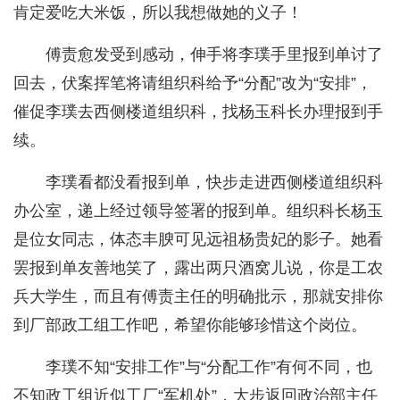
肯定爱吃大米饭，所以我想做她的义子！
傅责愈发受到感动，伸手将李璞手里报到单讨了
回去，伏案挥笔将请组织科给予“分配”改为“安排”，
催促李璞去西侧楼道组织科，找杨玉科长办理报到手
续。
李璞看都没看报到单，快步走进西侧楼道组织科
办公室，递上经过领导签署的报到单。组织科长杨玉
是位女同志，体态丰腴可见远祖杨贵妃的影子。她看
罢报到单友善地笑了，露出两只酒窝儿说，你是工农
兵大学生，而且有傅责主任的明确批示，那就安排你
到厂部政工组工作吧，希望你能够珍惜这个岗位。
李璞不知“安排工作”与“分配工作”有何不同，也
不知政工组近似工厂“军机处”，大步返回政治部主任