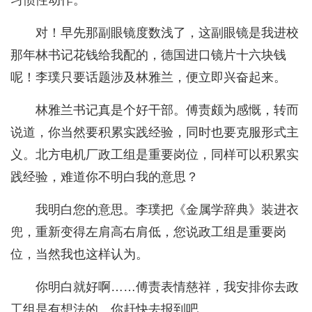
习惯性动作。
对！早先那副眼镜度数浅了，这副眼镜是我进校
那年林书记花钱给我配的，德国进口镜片十六块钱
呢！李璞只要话题涉及林雅兰，便立即兴奋起来。
林雅兰书记真是个好干部。傅责颇为感慨，转而
说道，你当然要积累实践经验，同时也要克服形式主
义。北方电机厂政工组是重要岗位，同样可以积累实
践经验，难道你不明白我的意思？
我明白您的意思。李璞把《金属学辞典》装进衣
兜，重新变得左肩高右肩低，您说政工组是重要岗
位，当然我也这样认为。
你明白就好啊……傅责表情慈祥，我安排你去政
工组是有想法的。你赶快去报到吧。