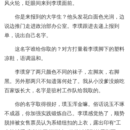
风火轮，眨眼间来到李璞面前。
你是来报到的大学生？他头发花白面色光润，边
说边推门走进政治部办公室。李璞跟进去递上报到
单，说出自己名字。
这名字谁给你取的？对方打量着李璞脚下的塑料
凉鞋，语调温和。
李璞穿了两只颜色不同的袜子，左脚灰，右脚
黑。另外那两只不知遗落何处了。我从小没爹没娘吃
百家饭长大，名字是驻村工作队给我取的。
你的名字取得很好，璞玉浑金嘛。俗话说玉不琢
不成器，你加强实践锻炼自己。李璞感觉热了，顺势
脱掉被女售票员认为系错纽扣的上衣，露出印有“工