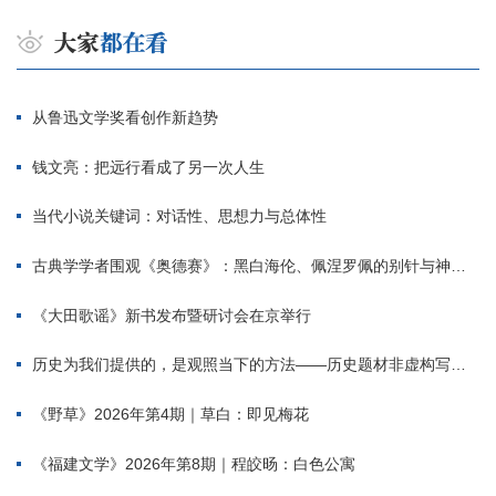
从鲁迅文学奖看创作新趋势
钱文亮：把远行看成了另一次人生
当代小说关键词：对话性、思想力与总体性
古典学学者围观《奥德赛》：黑白海伦、佩涅罗佩的别针与神秘入侵者
《大田歌谣》新书发布暨研讨会在京举行
历史为我们提供的，是观照当下的方法——历史题材非虚构写作多人谈
《野草》2026年第4期｜草白：即见梅花
《福建文学》2026年第8期｜程皎旸：白色公寓