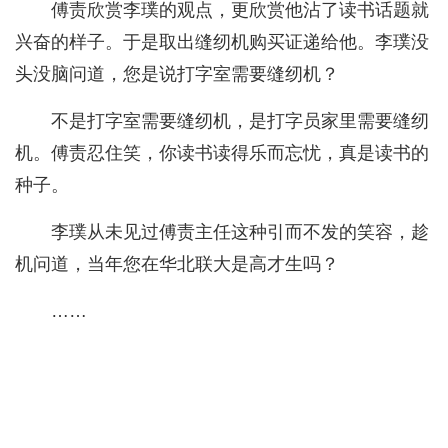
傅责欣赏李璞的观点，更欣赏他沾了读书话题就
兴奋的样子。于是取出缝纫机购买证递给他。李璞没
头没脑问道，您是说打字室需要缝纫机？
不是打字室需要缝纫机，是打字员家里需要缝纫
机。傅责忍住笑，你读书读得乐而忘忧，真是读书的
种子。
李璞从未见过傅责主任这种引而不发的笑容，趁
机问道，当年您在华北联大是高才生吗？
……