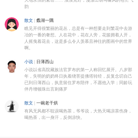
韵
散文
|
蠡湖一隅
瞧见开得很繁丽的花丛，总是有一种想要走到繁花中去游
冶的一番的奢想。人在花中，花在人旁，花簇拥着人开，
人摇曳着花去，这是多么令人羡慕且神往的图画中的世界
啊。
小说
|
日薄西山
小说以省高院藏族法官罗布的第一人称回忆展开。八岁那
年，失明的奶奶终日执着绕菩提佛塔转经，反复念叨自己
已到日薄西山，执意留住罗布陪伴，不愿他入学；同龄玩
伴丹增顿珠出言刺痛罗
散文
|
一碗老干烘
有风无风都不耽误喝热茶，爷爷说，大热天喝凉茶伤身，
喝热茶，出一身汗，反倒凉快。