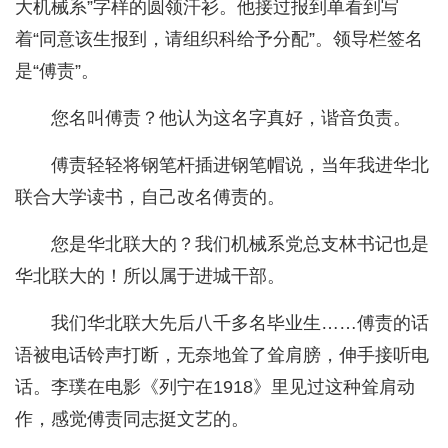
大机械系”字样的圆领汗衫。他接过报到单看到写
着“同意该生报到，请组织科给予分配”。领导栏签名
是“傅责”。
您名叫傅责？他认为这名字真好，谐音负责。
傅责轻轻将钢笔杆插进钢笔帽说，当年我进华北
联合大学读书，自己改名傅责的。
您是华北联大的？我们机械系党总支林书记也是
华北联大的！所以属于进城干部。
我们华北联大先后八千多名毕业生……傅责的话
语被电话铃声打断，无奈地耸了耸肩膀，伸手接听电
话。李璞在电影《列宁在1918》里见过这种耸肩动
作，感觉傅责同志挺文艺的。