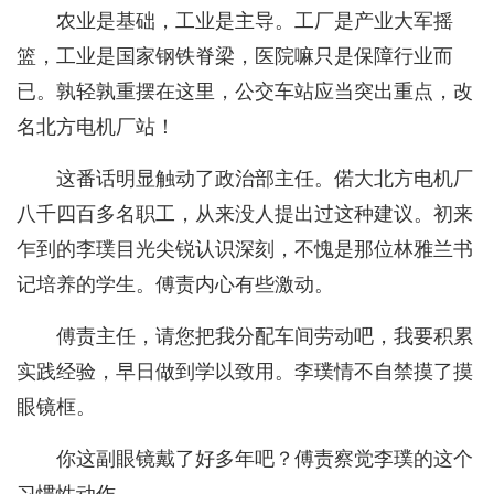
农业是基础，工业是主导。工厂是产业大军摇
篮，工业是国家钢铁脊梁，医院嘛只是保障行业而
已。孰轻孰重摆在这里，公交车站应当突出重点，改
名北方电机厂站！
这番话明显触动了政治部主任。偌大北方电机厂
八千四百多名职工，从来没人提出过这种建议。初来
乍到的李璞目光尖锐认识深刻，不愧是那位林雅兰书
记培养的学生。傅责内心有些激动。
傅责主任，请您把我分配车间劳动吧，我要积累
实践经验，早日做到学以致用。李璞情不自禁摸了摸
眼镜框。
你这副眼镜戴了好多年吧？傅责察觉李璞的这个