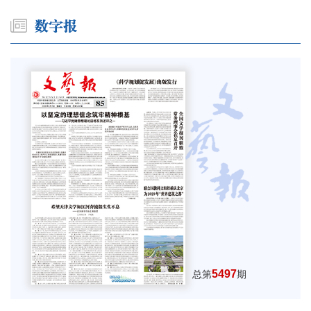
5497
总第
期