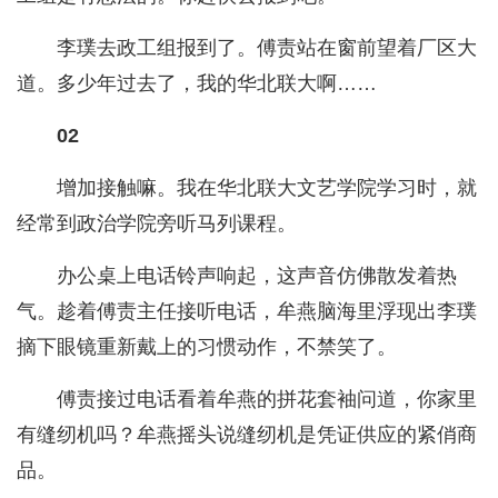
李璞去政工组报到了。傅责站在窗前望着厂区大
道。多少年过去了，我的华北联大啊……
02
增加接触嘛。我在华北联大文艺学院学习时，就
经常到政治学院旁听马列课程。
办公桌上电话铃声响起，这声音仿佛散发着热
气。趁着傅责主任接听电话，牟燕脑海里浮现出李璞
摘下眼镜重新戴上的习惯动作，不禁笑了。
傅责接过电话看着牟燕的拼花套袖问道，你家里
有缝纫机吗？牟燕摇头说缝纫机是凭证供应的紧俏商
品。