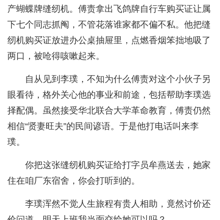
产蝴蝶牌缝纫机。傅责拿出飞鸽牌自行车购买证让属
下七个同志抓阄，不管花落谁家都不偏不私。他把缝
纫机购买证放进办公桌抽屉里，点燃香烟笨拙地吸了
两口，被呛得咳嗽起来。
自从见到李璞，不知为什么傅责对这个小伙子另
眼看待，格外关心他的事业和前途，包括帮助李璞选
择配偶。虽然接受华北联合大学革命教育，傅责仍然
相信“贤妻旺夫”的民间谚语。于是他打电话叫来李
璞。
你把这张缝纫机购买证给打字员牟燕送去，她家
住在咱厂东宿舍，你会打听到的。
李璞浑然不觉人生旅程有贵人相助，竟然讨价还
价问道，明天上班我当面交给她可以吗？