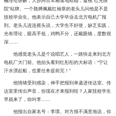
械理论讲解，大步跨出车厢落地站稳，凝视“红光医
院”站牌。一个胳膊佩戴红袖章的老头儿问他是不是
技校毕业生。他表示自己大学毕业去北方电机厂报
到。老头儿连连摇头说，大学生不好使，缺乏实践，
光有理论，眼高手低，鸡鸭不分，还戴眼镜，度数很
深……
他感觉老头儿是个说唱艺人，一路快走来到北方
电机厂大门前。他抬头看到红彤彤的大标语：“宁让
汗水漂起船，也要任务提前完！”
他情绪受到感染，伸手把报到单递进传达室。传
达室里传出声音，你现在才来报到哇？人家技校学生
早就来了，你叫李……
他报出自家名号：李璞。对方很不满意地说，你