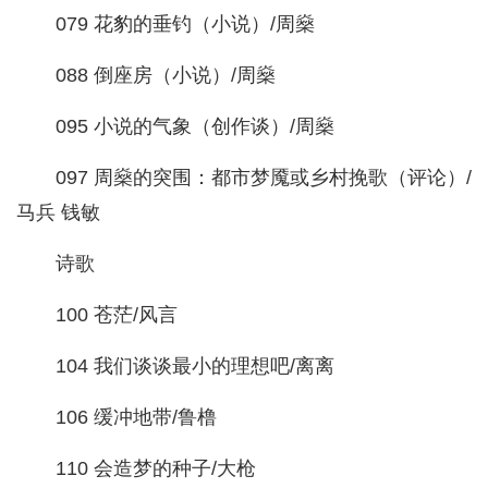
079 花豹的垂钓（小说）/周燊
088 倒座房（小说）/周燊
095 小说的气象（创作谈）/周燊
097 周燊的突围：都市梦魇或乡村挽歌（评论）/
马兵 钱敏
诗歌
100 苍茫/风言
104 我们谈谈最小的理想吧/离离
106 缓冲地带/鲁橹
110 会造梦的种子/大枪