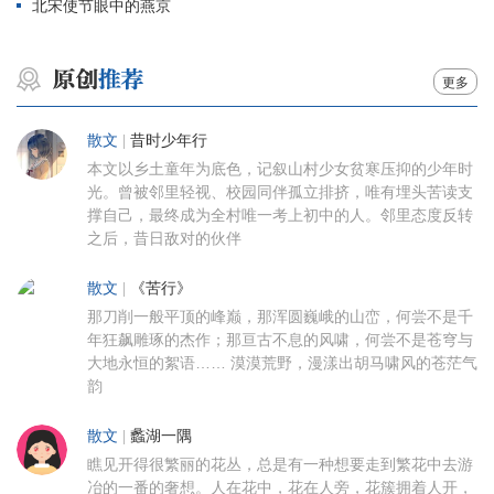
北宋使节眼中的燕京
更多
散文
|
昔时少年行
本文以乡土童年为底色，记叙山村少女贫寒压抑的少年时
光。曾被邻里轻视、校园同伴孤立排挤，唯有埋头苦读支
撑自己，最终成为全村唯一考上初中的人。邻里态度反转
之后，昔日敌对的伙伴
散文
|
《苦行》
那刀削一般平顶的峰巅，那浑圆巍峨的山峦，何尝不是千
年狂飙雕琢的杰作；那亘古不息的风啸，何尝不是苍穹与
大地永恒的絮语…… 漠漠荒野，漫漾出胡马啸风的苍茫气
韵
散文
|
蠡湖一隅
瞧见开得很繁丽的花丛，总是有一种想要走到繁花中去游
冶的一番的奢想。人在花中，花在人旁，花簇拥着人开，