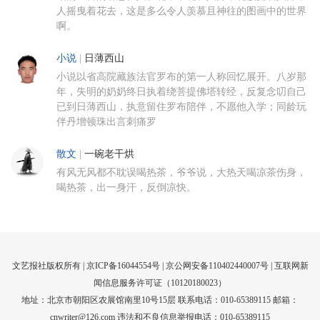
人摇曳着花去，这是多么令人羡慕且神往的图画中的世界
啊。
小说
|
日薄西山
小说以省高院藏族法官罗布的第一人称回忆展开。八岁那
年，失明的奶奶终日执着绕菩提佛塔转经，反复念叨自己
已到日薄西山，执意留住罗布陪伴，不愿他入学；同龄玩
伴丹增顿珠出言刺痛罗
散文
|
一碗老干烘
有风无风都不耽误喝热茶，爷爷说，大热天喝凉茶伤身，
喝热茶，出一身汗，反倒凉快。
文艺报社版权所有 |
京ICP备16044554号
| 京公网安备110402440007号 |
互联网新
闻信息服务许可证（10120180023）
地址：北京市朝阳区农展馆南里10号15层 联系电话：010-65389115 邮箱：
cnwriter@126.com 违法和不良信息举报电话：010-65389115