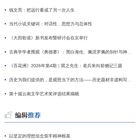
钱文亮：把远行看成了另一次人生
当代小说关键词：对话性、思想力与总体性
《大田歌谣》新书发布暨研讨会在京举行
古典学学者围观《奥德赛》：黑白海伦、佩涅罗佩的别针与神秘入侵者
《百花洲》2026年第4期｜巽之先生：老兵朱向前侧记三题
历史为我们提供的，是观照当下的方法——历史题材非虚构写作多人谈
第十届云南文学艺术奖评选结果揭晓
以坚定的理想信念筑牢精神根基