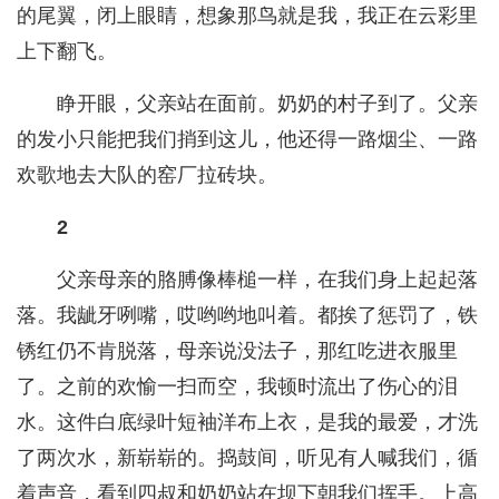
的尾翼，闭上眼睛，想象那鸟就是我，我正在云彩里
上下翻飞。
睁开眼，父亲站在面前。奶奶的村子到了。父亲
的发小只能把我们捎到这儿，他还得一路烟尘、一路
欢歌地去大队的窑厂拉砖块。
2
父亲母亲的胳膊像棒槌一样，在我们身上起起落
落。我龇牙咧嘴，哎哟哟地叫着。都挨了惩罚了，铁
锈红仍不肯脱落，母亲说没法子，那红吃进衣服里
了。之前的欢愉一扫而空，我顿时流出了伤心的泪
水。这件白底绿叶短袖洋布上衣，是我的最爱，才洗
了两次水，新崭崭的。捣鼓间，听见有人喊我们，循
着声音，看到四叔和奶奶站在坝下朝我们挥手。上高