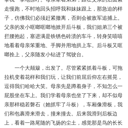
走慢跑，不时地回头招呼我和妹妹跟上，那急迫的样
子，仿佛我们必须赶紧撤离，否则会被敌军追捕上。
父亲的发小哐啷哐啷地掀开后斗板，我们姐弟三个被
拦腰抱起，塞进满是铁锈色砖渍的车斗，转身笑嘻嘻
地看着母亲笨重地、手脚并用地拱上车。后斗板又哐
啷拴上，父亲随发小钻进了驾驶台。
一个大颠簸，出发了。尽管紧紧抓着斗板，可拖
拉机变着花样和我们玩，让我们前屈后仰左右摇晃，
逗得我们哈哈大笑。母亲先是蹲着身子，不知怎么一
屁股坐在车上。我们学着母亲也坐了下来，却不似母
亲那样稳若磐石（她抓牢了斗板），车厢像滑板，我
们和包裹滑来滑去，撞来撞去。后来我滑到后板边
上，看着一路尾随的飞扬的尘土，感觉那是鸟的长长