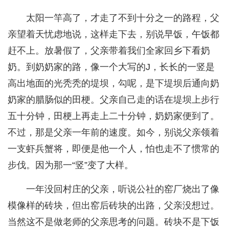
太阳一竿高了，才走了不到十分之一的路程，父
亲望着天忧虑地说，这样走下去，别说早饭，午饭都
赶不上。放暑假了，父亲带着我们全家回乡下看奶
奶。到奶奶家的路，像一个大写的J，长长的一竖是
高出地面的光秃秃的堤坝，勾呢，是下堤坝后通向奶
奶家的腊肠似的田梗。父亲自己走的话在堤坝上步行
五十分钟，田梗上再走上二十分钟，奶奶家便到了。
不过，那是父亲一年前的速度。如今，别说父亲领着
一支虾兵蟹将，即便是他一个人，怕也走不了惯常的
步伐。因为那一“竖”变了大样。
一年没回村庄的父亲，听说公社的窑厂烧出了像
模像样的砖块，但出窑后砖块的出路，父亲没想过。
当然这不是做老师的父亲思考的问题。砖块不是下饭