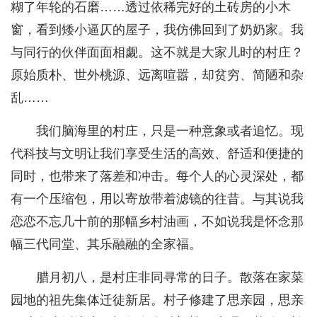
糊了年轮的石磨……透过依稀完好的土砖房的小木
窗，看到矮小逼仄的屋子，我仿佛回到了奶奶家。我
与同行的伙伴面面相觑。这不就是大家儿时的村庄？
原始质朴、世外桃源、远离喧嚣，却贫穷、简陋和杂
乱……
我们脑海里的村庄，只是一种意象或者追忆。现
代科技与文明让我们享受生活的高效、舒适和便捷的
同时，也带来了落差和冲击。每个人的心灵深处，都
有一个压缩包，用以寄放带着滤镜的往昔。与其说我
恋恋不忘几十前的那幅乡村油画，不如说我是怀念那
幅三代同堂、其乐融融的全家福。
腊月初八，是村庄非同寻常的日子。散落在家菜
园地的祖先集体迁徒新居。村子修建了思亲园，思亲