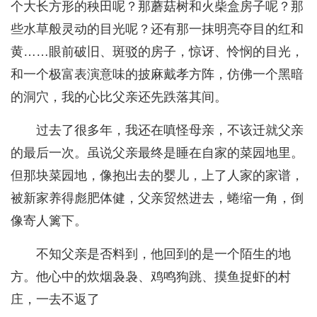
个大长方形的秧田呢？那蘑菇树和火柴盒房子呢？那
些水草般灵动的目光呢？还有那一抹明亮夺目的红和
黄……眼前破旧、斑驳的房子，惊讶、怜悯的目光，
和一个极富表演意味的披麻戴孝方阵，仿佛一个黑暗
的洞穴，我的心比父亲还先跌落其间。
过去了很多年，我还在嗔怪母亲，不该迁就父亲
的最后一次。虽说父亲最终是睡在自家的菜园地里。
但那块菜园地，像抱出去的婴儿，上了人家的家谱，
被新家养得彪肥体健，父亲贸然进去，蜷缩一角，倒
像寄人篱下。
不知父亲是否料到，他回到的是一个陌生的地
方。他心中的炊烟袅袅、鸡鸣狗跳、摸鱼捉虾的村
庄，一去不返了