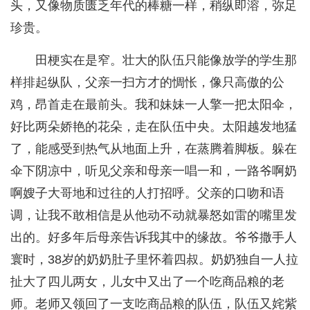
头，又像物质匮乏年代的棒糖一样，稍纵即溶，弥足
珍贵。
田梗实在是窄。壮大的队伍只能像放学的学生那
样排起纵队，父亲一扫方才的惆怅，像只高傲的公
鸡，昂首走在最前头。我和妹妹一人擎一把太阳伞，
好比两朵娇艳的花朵，走在队伍中央。太阳越发地猛
了，能感受到热气从地面上升，在蒸腾着脚板。躲在
伞下阴凉中，听见父亲和母亲一唱一和，一路爷啊奶
啊嫂子大哥地和过往的人打招呼。父亲的口吻和语
调，让我不敢相信是从他动不动就暴怒如雷的嘴里发
出的。好多年后母亲告诉我其中的缘故。爷爷撒手人
寰时，38岁的奶奶肚子里怀着四叔。奶奶独自一人拉
扯大了四儿两女，儿女中又出了一个吃商品粮的老
师。老师又领回了一支吃商品粮的队伍，队伍又姹紫