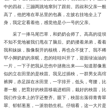
中的四叔，三蹦两跳地窜到了跟前。四叔和父亲一般
高了，他把堆在草丛里的包裹，左披右挂地全上了
身，我定定看着他，感觉他是小一号的父亲。
采了一捧马尾巴草，和奶奶会师了。高高的堤坝
不知不觉地被我们甩在了脑后。奶奶搂着弟弟，看着
我和妹妹，脸像裂开的核桃，再也合不拢了。我不稀
罕小脚奶奶的亲昵，忽的哇哇叫开了，迎面绿油油的
一片，一下子把我从悲伤中拯救出来——知道那像葱
似的立在田里的是秧苗。我见过插秧，一群男女高绾
裤脚，赤足踩在水田里，一字排开，低头，弯腰，比
赛一般，把育好的秧苗移栽进稻田，栽好的秧苗，比
我们作业本上的字还整齐。眼下，秧苗出落得青青翠
翠、郁郁葱葱，一派勃勃生机。仔细看，这一大片是