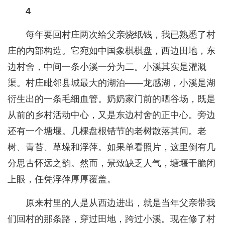
4
每年要回村庄两次给父亲烧纸钱，我已熟悉了村
庄的内部构造。它宛如中国象棋棋盘，西边田地，东
边村舍，中间一条小溪一分为二。小溪其实是灌溉
渠。村庄毗邻县城最大的湖泊——龙感湖，小溪是湖
衍生出的一条毛细血管。奶奶家门前的晒谷场，既是
从前的乡村活动中心，又是东边村舍的正中心。旁边
还有一个塘堰。几棵盘根错节的老树散落其间。老
树、青苔、草垛和浮萍。如果单看照片，这里倒有几
分思古怀远之韵。然而，景致缺乏人气，塘堰干脆闭
上眼，任凭浮萍厚厚覆盖。
原来村里的人是从西边进出，就是当年父亲带我
们回村的那条路，穿过田地，跨过小溪。现在修了村