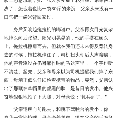
脸上恣意流淌，把一张人脸变成了花猫脸。弟弟快五
岁了，怎么着也比一袋30斤的米沉，父亲从来没有一
口气把一袋米背回家过。
身后又响起拖拉机的嘟嘟声。父亲再次目光复杂
地掉头向后张望。阳光明晃晃的，他的手搭在额头
上。拖拉机擦肩而去。但就在我们还未来得及背转身
去的时候，拖拉机停住了，司机扭头朝后大声嚷嚷，
他的声音淹没在仍嘟嘟作响的马达声里，一个字也听
不清楚。起先，父亲和母亲以为司机提醒我们掉了东
西，母亲正低头仔细检查携带的物品，突然，父亲认
出了那藏在草帽里的黝黑的脸，是昔日的发小。他兴
奋地狠狠地拍了下大腿，对母亲说：“救兵到了。”
父亲迅疾向前跑去，和跳下驾驶台的发小，你一
拳我一掌地惊呼。母亲牵着弟弟，跟在父亲的后面紧