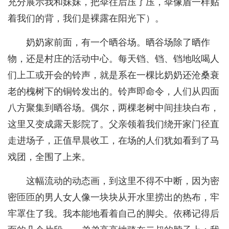
充分展示我和妹妹，把伞往后压了压，伞像盾一样贴
着我们的背，我们是裸露在阳光下）。
奶奶家前面，有一个晒谷场。晒谷场除了晒作
物，还是村庄的活动中心。每天铛、铛、铛地吆喝人
们上工或开会的铃声，就是系在一棵比奶奶还沧桑衰
老的槐树下的铜铃发出的。铃声即命令，人们从四面
八方聚集到晒谷场。偶尔，两棵老树中间挂块白布，
这里又变成露天影院了。父亲领着我们绕开家门径直
走进场子，正值早晨收工，在场的人们犹如看到了马
戏团，全围了上来。
这幅流动的动态画，到这里不得不中断，因为密
密匝匝的男人女人像一块块从开水里捞出的热布，牢
牢罩住了我。我本能地看着自己的脚尖。依稀记得后