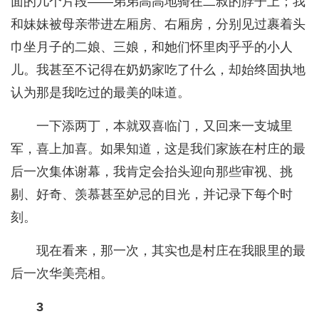
面的几个片段——弟弟高高地骑在二叔的脖子上；我
和妹妹被母亲带进左厢房、右厢房，分别见过裹着头
巾坐月子的二娘、三娘，和她们怀里肉乎乎的小人
儿。我甚至不记得在奶奶家吃了什么，却始终固执地
认为那是我吃过的最美的味道。
一下添两丁，本就双喜临门，又回来一支城里
军，喜上加喜。如果知道，这是我们家族在村庄的最
后一次集体谢幕，我肯定会抬头迎向那些审视、挑
剔、好奇、羡慕甚至妒忌的目光，并记录下每个时
刻。
现在看来，那一次，其实也是村庄在我眼里的最
后一次华美亮相。
3