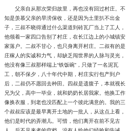
父亲自从那次荣归故里，再也没有回过村庄。不
知是羡慕父亲的旱涝保收，还是因为土里扒不出金
子，三叔不晓得通过什么渠道到砖瓦厂当上了工人，
他领着一家四口告别了村庄，在长江边上的小城镇安
家落户。二叔不甘心，也只身离开村庄。二叔有的是
庄稼人的实诚和力气，却缺乏闯世界的人脉与灵光，
他没有像三叔那样端上“铁饭碗”，只做了一名泥瓦
工，朝不保夕，八十年代中期，村庄实行包产到户
后，二叔仍不愿回去种田。四叔是遗腹子，本就视长
兄为父，高中一毕业，就和奶奶长居我家。他换工作
像换衣服，到老也没匹配上一个彼此满意的。我的三
个叔叔应该是最早离开土地的一批人，从这点上看，
他们是时代的弄潮儿。可惜，他们离开在前不见古
人、后不见来者的空档，没有人给他们经验和告诫，