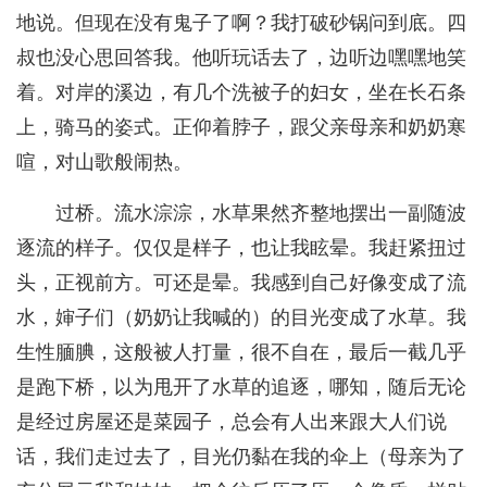
地说。但现在没有鬼子了啊？我打破砂锅问到底。四
叔也没心思回答我。他听玩话去了，边听边嘿嘿地笑
着。对岸的溪边，有几个洗被子的妇女，坐在长石条
上，骑马的姿式。正仰着脖子，跟父亲母亲和奶奶寒
喧，对山歌般闹热。
过桥。流水淙淙，水草果然齐整地摆出一副随波
逐流的样子。仅仅是样子，也让我眩晕。我赶紧扭过
头，正视前方。可还是晕。我感到自己好像变成了流
水，婶子们（奶奶让我喊的）的目光变成了水草。我
生性腼腆，这般被人打量，很不自在，最后一截几乎
是跑下桥，以为甩开了水草的追逐，哪知，随后无论
是经过房屋还是菜园子，总会有人出来跟大人们说
话，我们走过去了，目光仍黏在我的伞上（母亲为了