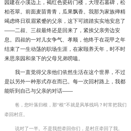
园建在小溪边上，褐红色瓷砖门楼，大理石墓碑，松
柏苍翠。前面麦苗青青，瓜果飘香。我那为家族殚精
竭虑终日双眉紧蹙的父亲，这下可踏踏实实地安息了
——二叔、三叔最终还是回来了，紧挨父亲旁边安
息。四叔的一对儿女争气、孝顺，他终于在花甲之年
结束了一生动荡的职场生涯，在家颐养天年，时不时
来思亲园和泉下的父母兄弟唠嗑。
我一直觉得父亲他们依然生活在这个世界，不过
是以另外一种形式存在而已。每一次回村路上，我都
能听到自己与父亲的对话——
爸，您叶落归根，那“根”不就是风筝线吗？时常把我们
牵回村庄。
说对了一半。不是我想牵回你们，是村庄牵回了我。