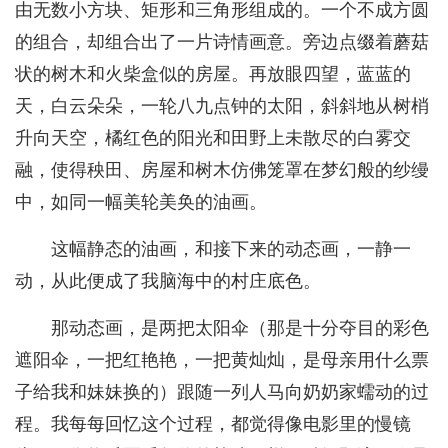
由无数小方块、矩形和三角形组成的。一个不成方圆
的组合，却组合出了一片诗情画意。旁边点缀着蘑菇
状的树木和火柴盒似的房屋。再放眼四望，蓝蓝的
天，白云朵朵，一轮八九点钟的太阳，斜斜地从树梢
升向天空，橘红色的阳光和田野上未散尽的白雾交
融，使得秧田、房屋和树木仿佛笼罩在梦幻般的纱缦
中，如同一幅美轮美奂的油画。
这幅静态的油画，和接下来的动态画，一静一
动，从此便成了我脑海中的村庄底色。
那动态画，是两把太阳伞（那是十分夺目的彩色
遮阳伞，一把红艳艳，一把黄灿灿，是母亲用什么票
子给我和妹妹换的）跟随一列人马向奶奶家蠕动的过
程。我每每回忆这个过程，都觉得像电影里的慢镜