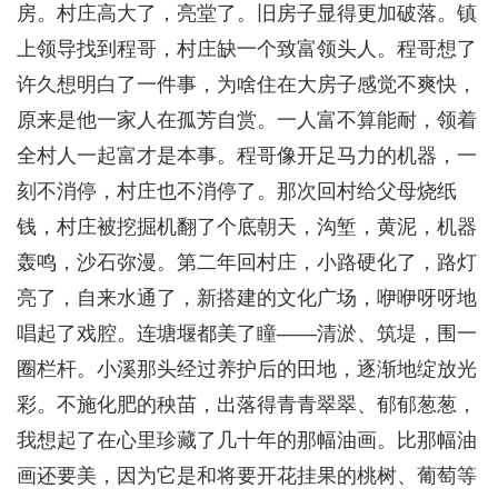
房。村庄高大了，亮堂了。旧房子显得更加破落。镇
上领导找到程哥，村庄缺一个致富领头人。程哥想了
许久想明白了一件事，为啥住在大房子感觉不爽快，
原来是他一家人在孤芳自赏。一人富不算能耐，领着
全村人一起富才是本事。程哥像开足马力的机器，一
刻不消停，村庄也不消停了。那次回村给父母烧纸
钱，村庄被挖掘机翻了个底朝天，沟堑，黄泥，机器
轰鸣，沙石弥漫。第二年回村庄，小路硬化了，路灯
亮了，自来水通了，新搭建的文化广场，咿咿呀呀地
唱起了戏腔。连塘堰都美了瞳——清淤、筑堤，围一
圈栏杆。小溪那头经过养护后的田地，逐渐地绽放光
彩。不施化肥的秧苗，出落得青青翠翠、郁郁葱葱，
我想起了在心里珍藏了几十年的那幅油画。比那幅油
画还要美，因为它是和将要开花挂果的桃树、葡萄等