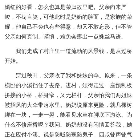
嫣红的好看，怎么也算是荣归故里吧。父亲向来严
峻，不苟言笑，可他此时是奶奶的脸面，是家族的荣
耀，他自己不免也有些得意，却又不敢忘形，但不管
父亲如何克制、谨慎，难免会露出一点蛛丝马迹。
我们走成了村庄里一道流动的风景线，是从过桥
开始。
穿过秧田，父亲收了我和妹妹的伞。原来，一条
横卧的小溪挡住了去路。进村，须得走过一座预制板
拼接的小桥，桥身窄，又无栏杆，父亲怕我们两姐妹
被招风的大伞带落水里。奶奶说原来更险，就几棵树
绑在一块，一走一晃，能看见水草在脚底下游泳。为
什么不修座桥呢？我问。奶奶却没有闲情回答我，她
正在应付小溪。说是防贼防寇防鬼子。四叔瓮声瓮气