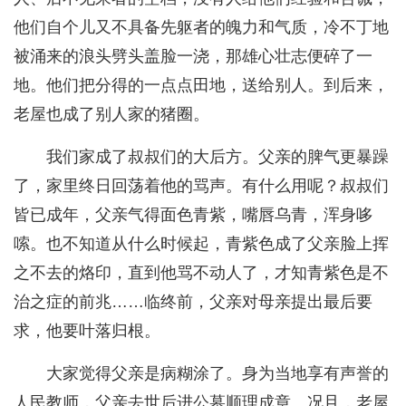
他们自个儿又不具备先躯者的魄力和气质，冷不丁地
被涌来的浪头劈头盖脸一浇，那雄心壮志便碎了一
地。他们把分得的一点点田地，送给别人。到后来，
老屋也成了别人家的猪圈。
我们家成了叔叔们的大后方。父亲的脾气更暴躁
了，家里终日回荡着他的骂声。有什么用呢？叔叔们
皆已成年，父亲气得面色青紫，嘴唇乌青，浑身哆
嗦。也不知道从什么时候起，青紫色成了父亲脸上挥
之不去的烙印，直到他骂不动人了，才知青紫色是不
治之症的前兆……临终前，父亲对母亲提出最后要
求，他要叶落归根。
大家觉得父亲是病糊涂了。身为当地享有声誉的
人民教师，父亲去世后进公墓顺理成章。况且，老屋