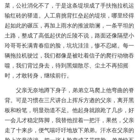
菜，公社消化不了，于是这条堤坝成了手扶拖拉机运
输红砖的驿道。人工肩挑背扛垒起的堤坝，哪里经得
起如此的碾压，再加上雨水的推波助澜，一条平坦的
土路，整成了高低起伏的丘陵不说，路面还像隔壁小
玲哥哥长满青春痘的脸，坑坑洼洼，惨不忍睹。每一
辆拖拉机驶过，我们都像是被吐着信子的爬行动物吞
噬，我们背过身去，待到黑烟散尽、尘土不再招摇
时，才敢转身，继续前行。
父亲无奈地蹲下身子，弟弟立马爬上他弯曲的脊
背。可是习惯在三尺讲台上挥斥方遒的父亲，离开黑
板和粉笔，明显劲道不足。他起身就踉跄了几步，好
一会儿才稳定阵脚，我替他捏着一把汗，果然，父亲
走了十来步，便气喘吁吁地放下弟弟。汗水在父亲的