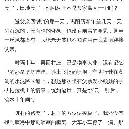
没了，田地没了，他回村庄不是孤家寡人一个吗？
送父亲回“家”的那一天，离阳历新年差几天，天
阴沉沉的，没有晴的迹象，也没有雨雪的意思，甚至
一丝风都没有。大概老天爷也不知道用什么表情迎接
父亲。
时隔十年，再回村庄，已是物事人非。没有记忆
里的那条坑坑洼洼、沙土飞扬的堤坝，车队行驶在宽
阔的水泥路国道上，想起那次坐在父亲发小颠簸的手
扶拖拉机上的情景，恍如隔世，真是“浮云一别后，
流水十年间”。
进村的路变了，村庄的方位便模糊了。我还没有
找到脑海中那副油画的框架，大车小车停了一溜。那