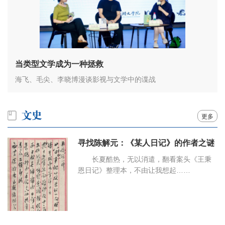
当类型文学成为一种拯救
海飞、毛尖、李晓博漫谈影视与文学中的谍战
更多
寻找陈解元：《某人日记》的作者之谜
长夏酷热，无以消遣，翻看案头《王秉
恩日记》整理本，不由让我想起……