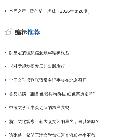
本周之星 | 汤茫茫：虎贼（2026年第28期）
以坚定的理想信念筑牢精神根基
《科学规划促发展》出版发行
全国文学报刊联盟常务理事会在北京召开
鲁奖访谈 | 蒲隆:像老兵胸前挂"红色英勇勋章"
中拉文学：书页之间的跨洋共鸣
浙江文化观察：新大众文艺的星火，何以燎原？
访张楚：希望天津文学如江河奔流般生生不息