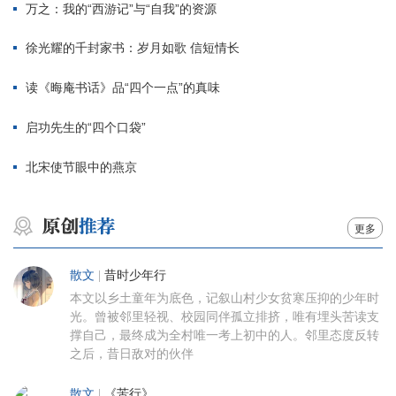
万之：我的“西游记”与“自我”的资源
徐光耀的千封家书：岁月如歌 信短情长
读《晦庵书话》品“四个一点”的真味
启功先生的“四个口袋”
北宋使节眼中的燕京
更多
散文
|
昔时少年行
本文以乡土童年为底色，记叙山村少女贫寒压抑的少年时
光。曾被邻里轻视、校园同伴孤立排挤，唯有埋头苦读支
撑自己，最终成为全村唯一考上初中的人。邻里态度反转
之后，昔日敌对的伙伴
散文
|
《苦行》