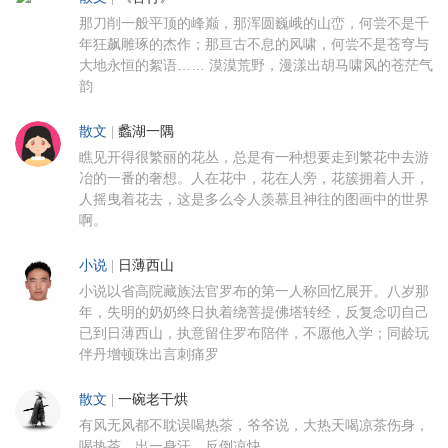
那刀削一般平顶的峰巅，那浑圆巍峨的山峦，何尝不是千
年狂飙雕琢的杰作；那亘古不息的风啸，何尝不是苍穹与
大地永恒的絮语…… 漠漠荒野，漫漾出胡马啸风的苍茫气
韵
散文
|
蠡湖一隅
瞧见开得很繁丽的花丛，总是有一种想要走到繁花中去游
冶的一番的奢想。人在花中，花在人旁，花簇拥着人开，
人摇曳着花去，这是多么令人羡慕且神往的图画中的世界
啊。
小说
|
日薄西山
小说以省高院藏族法官罗布的第一人称回忆展开。八岁那
年，失明的奶奶终日执着绕菩提佛塔转经，反复念叨自己
已到日薄西山，执意留住罗布陪伴，不愿他入学；同龄玩
伴丹增顿珠出言刺痛罗
散文
|
一碗老干烘
有风无风都不耽误喝热茶，爷爷说，大热天喝凉茶伤身，
喝热茶，出一身汗，反倒凉快。