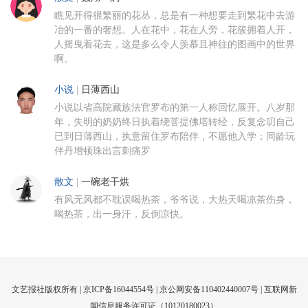
瞧见开得很繁丽的花丛，总是有一种想要走到繁花中去游
冶的一番的奢想。人在花中，花在人旁，花簇拥着人开，
人摇曳着花去，这是多么令人羡慕且神往的图画中的世界
啊。
小说
|
日薄西山
小说以省高院藏族法官罗布的第一人称回忆展开。八岁那
年，失明的奶奶终日执着绕菩提佛塔转经，反复念叨自己
已到日薄西山，执意留住罗布陪伴，不愿他入学；同龄玩
伴丹增顿珠出言刺痛罗
散文
|
一碗老干烘
有风无风都不耽误喝热茶，爷爷说，大热天喝凉茶伤身，
喝热茶，出一身汗，反倒凉快。
文艺报社版权所有 |
京ICP备16044554号
| 京公网安备110402440007号 |
互联网新
闻信息服务许可证（10120180023）