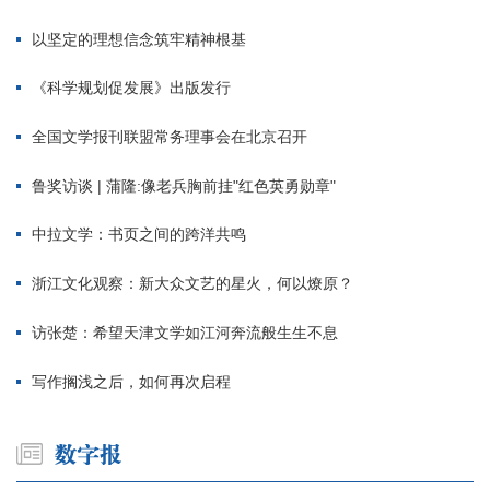
以坚定的理想信念筑牢精神根基
《科学规划促发展》出版发行
全国文学报刊联盟常务理事会在北京召开
鲁奖访谈 | 蒲隆:像老兵胸前挂"红色英勇勋章"
中拉文学：书页之间的跨洋共鸣
浙江文化观察：新大众文艺的星火，何以燎原？
访张楚：希望天津文学如江河奔流般生生不息
写作搁浅之后，如何再次启程