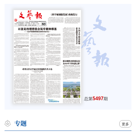
5497
总第
期
更多