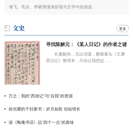
海飞、毛尖、李晓博漫谈影视与文学中的谍战
更多
寻找陈解元：《某人日记》的作者之谜
长夏酷热，无以消遣，翻看案头《王秉
恩日记》整理本，不由让我想起……
万之：我的“西游记”与“自我”的资源
徐光耀的千封家书：岁月如歌 信短情长
读《晦庵书话》品“四个一点”的真味