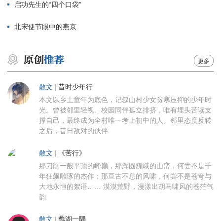
启功先生的“四个口袋”
北宋使节眼中的燕京
更多
散文
|
昔时少年行
本文以乡土童年为底色，记叙山村少女贫寒压抑的少年时
光。曾被邻里轻视、校园同伴孤立排挤，唯有埋头苦读支
撑自己，最终成为全村唯一考上初中的人。邻里态度反转
之后，昔日敌对的伙伴
散文
|
《苦行》
那刀削一般平顶的峰巅，那浑圆巍峨的山峦，何尝不是千
年狂飙雕琢的杰作；那亘古不息的风啸，何尝不是苍穹与
大地永恒的絮语…… 漠漠荒野，漫漾出胡马啸风的苍茫气
韵
散文
|
蠡湖一隅