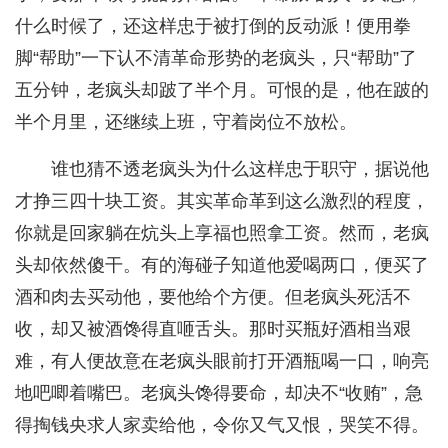
什么时候了，还这样忠于被打倒的反动派！便用拳
脚“帮助”一下认不清革命形势的老疯头，只“帮助”了
五分钟，老疯头却跛了半个月。可恨的是，他在跛的
半个月里，还继续上班，守着岗位不放松。
谁也猜不透老疯头为什么这样忠于职守，据说他
才挣三四十块工资。其实革命革到这么激烈的程度，
你就是回家躺在炕头上享福也照拿工资。然而，老疯
头却依然傻干。有的海碰子知道他爱喝两口，便买了
酒和肉去买动他，要他给个方便。但老疯头死活不
收，却又被酒馋得直咂舌头。那时买瓶好酒相当艰
难，有人便故意在老疯头眼前打开酒瓶喝一口，响亮
地吧唧着嘴巴。老疯头馋得要命，却决不“收贿”，急
得掏钱央求人家卖给他，令你又气又恨，哭笑不得。