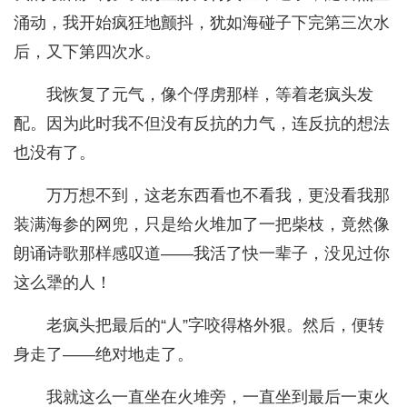
涌动，我开始疯狂地颤抖，犹如海碰子下完第三次水
后，又下第四次水。
我恢复了元气，像个俘虏那样，等着老疯头发
配。因为此时我不但没有反抗的力气，连反抗的想法
也没有了。
万万想不到，这老东西看也不看我，更没看我那
装满海参的网兜，只是给火堆加了一把柴枝，竟然像
朗诵诗歌那样感叹道——我活了快一辈子，没见过你
这么犟的人！
老疯头把最后的“人”字咬得格外狠。然后，便转
身走了——绝对地走了。
我就这么一直坐在火堆旁，一直坐到最后一束火