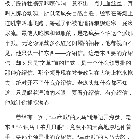
板子踩得牡蛎壳咔嚓作响，竟不出一点儿血丝丝，真
叫人惊心动魄。所以老疯头百战百胜，经常在海滩上
连吼带叫地飞跑，海碰子都被他追得狼狈逃窜，屁滚
尿流。最使人吃惊和佩服的，是老疯头不怕这个派那
个派。无论你佩戴多么红光闪耀的袖标，他都视而不
见。他只认一样东西——介绍信。这老东西要的介绍
信，却又只是“文革”前的样式，是一个什么领导批的
那种介绍信。那个领导现在被专政队在大街上拖来拖
去，绝对开不了什么介绍信。老疯头却什么都不知
道，只是瞪着浑浊的老眼，要看介绍信。有介绍信，
他就让你捕捉海参。
曾经有一次，“革命派”的人马到海边弄海参。老
东西“不识马王爷几只眼”，竟然不知天高地厚地伸着
手，要那个领导批的介绍信。“革命派”的人马大怒，