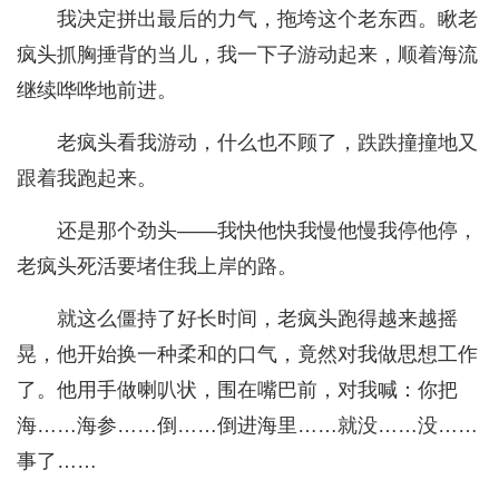
我决定拼出最后的力气，拖垮这个老东西。瞅老
疯头抓胸捶背的当儿，我一下子游动起来，顺着海流
继续哗哗地前进。
老疯头看我游动，什么也不顾了，跌跌撞撞地又
跟着我跑起来。
还是那个劲头——我快他快我慢他慢我停他停，
老疯头死活要堵住我上岸的路。
就这么僵持了好长时间，老疯头跑得越来越摇
晃，他开始换一种柔和的口气，竟然对我做思想工作
了。他用手做喇叭状，围在嘴巴前，对我喊：你把
海……海参……倒……倒进海里……就没……没……
事了……