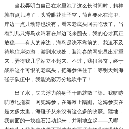
当我弄明白自己在水里泡了这么长时间时，精神
就有点儿垮了，头昏眼花肚子空，简直要死在海里。
岸边一点儿动静也没有，看来老疯头回去吃饭了。当
看到几只海鸟欢叫着在岸边飞来蹦去，我的心才真正
放稳——有人的岸边，海鸟是决不靠前的。我迫不及
待地往岸边游，游到水浅处，装海参的网兜显出沉重
来，弄得我几乎站立不起来。不过，我很兴奋，终于
战胜这个可恨的老疯头，把海参保住了！等明天到海
碰子队伍中，我能光彩万分地吹牛了！
出了水，失去浮力的身子干脆就散了架。我吭哧
吭哧地拖着一网兜海参，在海滩上蹒跚。这海参实在
是太多太重，海碰子从来没有这么多的收获。猛地，
我前面的一块礁石活动起来，并唰地立起——天哪，