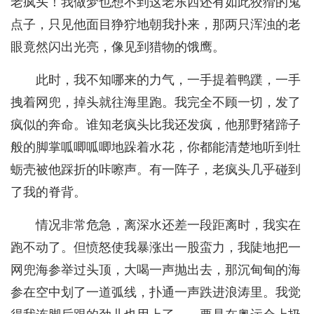
老疯头！我做梦也想不到这老东西还有如此狡猾的鬼
点子，只见他面目狰狞地朝我扑来，那两只浑浊的老
眼竟然闪出光亮，像见到猎物的饿鹰。
此时，我不知哪来的力气，一手提着鸭蹼，一手
拽着网兜，掉头就往海里跑。我完全不顾一切，发了
疯似的奔命。谁知老疯头比我还发疯，他那野猪蹄子
般的脚掌呱唧呱唧地跺着水花，你都能清楚地听到牡
蛎壳被他踩折的咔嚓声。有一阵子，老疯头几乎碰到
了我的脊背。
情况非常危急，离深水还差一段距离时，我实在
跑不动了。但愤怒使我暴涨出一股蛮力，我陡地把一
网兜海参举过头顶，大喝一声抛出去，那沉甸甸的海
参在空中划了一道弧线，扑通一声跌进浪涛里。我觉