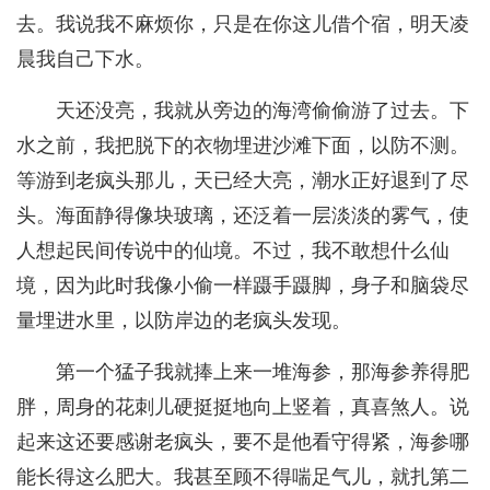
去。我说我不麻烦你，只是在你这儿借个宿，明天凌
晨我自己下水。
天还没亮，我就从旁边的海湾偷偷游了过去。下
水之前，我把脱下的衣物埋进沙滩下面，以防不测。
等游到老疯头那儿，天已经大亮，潮水正好退到了尽
头。海面静得像块玻璃，还泛着一层淡淡的雾气，使
人想起民间传说中的仙境。不过，我不敢想什么仙
境，因为此时我像小偷一样蹑手蹑脚，身子和脑袋尽
量埋进水里，以防岸边的老疯头发现。
第一个猛子我就捧上来一堆海参，那海参养得肥
胖，周身的花刺儿硬挺挺地向上竖着，真喜煞人。说
起来这还要感谢老疯头，要不是他看守得紧，海参哪
能长得这么肥大。我甚至顾不得喘足气儿，就扎第二