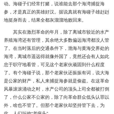
动。海碰子们经常打赌，说谁能去那个海湾捕捉海
参，才是真正的英雄好汉。据说真就有海碰子雄赳赳
地挺身而去，结果全都灰溜溜地败回来。
其实在激烈革命的年月，除了离城市较近的水产
养殖海湾还有管理，其余绝大多数偏远海湾都没人管
了。在当时落后的交通条件下，渤海与黄海交界处的
海湾，离城市遥远得就像外国了，竟然还会有人如此
忠于职守地看管，可见这个老家伙顽固到什么程度
了。有个海碰子说，那个老家伙还振振有词，说大海
是公家的财产，私人来捕捉海参就是偷盗。在这革命
风暴滚滚涌动之时，水产公司的顶头上司全都被打倒
了，什么公家不公家的，除了向革命群众低头认罪以
外，啥也不管了。但那个老家伙却坚持管下去，为
此，人们叫他“老疯头”。