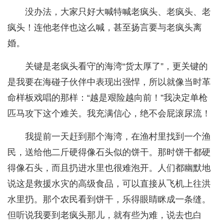
没办法，大家只好大喊特喊老疯头、老疯头、老
疯头！连他老伴也这么喊，甚至扬言要与老疯头离
婚。
关键是老疯头看守的海湾“货太厚了”，更关键的
是我要在海碰子伙伴中表现出强悍，所以就像当时革
命样板戏唱的那样：“越是艰险越向前！”我决定单枪
匹马攻下这个难关。我充满信心，绝不会屁滚尿流！
我提前一天赶到那个海湾，在渔村里找到一个渔
民，送给他二斤硬得像石头似的饼干。那时饼干都硬
得像石头，而且扔进水里也很难泡开。人们都幽默地
说这是救援水灾的高级食品，可以直接从飞机上往洪
水里扔。那个农民看到饼干，乐得眼睛眯成一条缝。
但听说我要到老疯头那儿，就有些为难，说去也白