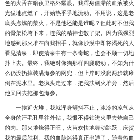
色的火舌在暗夜里格外耀眼。我浑身僵滞的血液被火
光猛地点燃了，开始热乎乎地流动。不用说，这是老
疯头点燃的柴火，不是他还能是谁呢？但此时不但我
的骨架松垮下来，连我的精神也散了架。因为我强烈
地感到那火堆在向我招手，就像沙漠中即将渴死的人
看见清泉，即使清泉中有一条毒蛇，也会不顾一切地
扑上去。最终，我绝对像狗那样四腿爬动，不知为什
么仍没扔掉装满海参的网兜，但上岸时没爬两步就瘫
倒在泥水里。老疯头走过来，把我扶到火堆旁，然后
他又回去拖那包海参。
一挨近火堆，我就浑身颤抖不止，冰冷的凉气从
全身的汗毛孔里往外钻，我恨不得钻进火里去烧自己
的肉。那火堆烧得正旺，火苗欢快地舞动跳跃，庆贺
我的最后胜利。我的血脉烤得真正串通了，随着热血