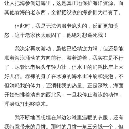
让人把海参倒进海里，这是真正地保护海洋资源。而
其他看海的老东西，全都把没收的海参据为己有了。
但此时，我是无法佩服老疯头的，反而更加愤
怒，这个老家伙太顽固了，他绝对想逼死我！
我决定再次游动，虽然已经精疲力竭，但还是能
顺着海浪涌动的方向前行。游着游着，我实在是不行
了，尽管比老疯头年轻力壮，但水里的消耗比岸上大
好几倍。赤裸的身子在冰凉的海水里冲刷和浸泡，不
但消耗我的体力，还消耗我的热量。正是深秋，海面
开始扫拂着清冽的西北风，一旦我停止游泳的动作，
浑身就打起哆嗦来。
我不断地回想埋在岸边沙滩里温暖的衣服，还有
我特意带来的月饼。那时的月饼一角三分钱一个，但