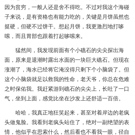
因为贫穷，一般人还是舍不得吃。不过对我这个海碰
子来说，是有资格也有能力吃的，关键是月饼虽然也
挺硬，但硬不过饼干。想起月饼，我更激烈地打哆
嗦，而且胃部也跟着打起哆嗦来。
猛然间，我发现前面有个小礁石的尖尖探出海
面，原来是退潮时露出水面的一块巨大礁石。但现在
涨潮了，海水已经将它淹没得只剩下个小脑袋了。但
这个小脑袋就足以救我的性命，老天爷，你总在危难
之时保佑我。我赶紧游到礁石的尖尖上，长吐了一口
气，坐到上面，感觉比坐在沙发上还舒适一百倍。
哈哈，我真正地狂笑起来，甚至对着岸边的老疯
头做鬼脸。我看到老疯头站住了，绝对一副绝望的表
情，他似乎在思索什么，然后看也不看我一眼，径自