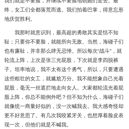
我们就是不要脸，并继续不要脸地朝她们走去。最
终，女工们全都落荒而逃。我们拍着巴掌，得意忘形
地庆贺胜利。
我那时就意识到，最高超的勇敢其实是恬不知
耻；只要你不要脸，就能所向无敌。当然，海碰子们
也有廉耻，并非那么肆无忌惮。所以每次“战斗”，就
轮流上阵，上次是张三光屁股，下次就是李四脱裤
子。坦率地说，我不太有这个勇气，所以，只要遭遇
这些粗壮的女工，就尴尬万分。我不能想象自己光着
屁股，毫无一丝遮拦地走向女人。大家都轮流光着屁
股上阵，你总不能例外吧？但不知为什么，海碰子们
就像统一商量好似的，没一次喊我去。我大感奇怪却
更不好意思了。有几次我咬紧牙关，也想厚着脸皮表
现一次，但他们就是不喊我。