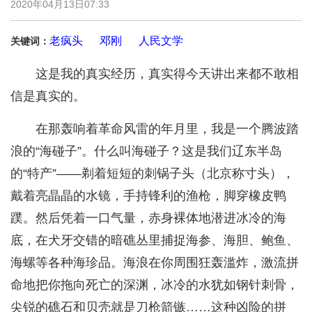
2020年04月13日07:33
老疯头
邓刚
人民文学
关键词：
这是我的真实经历，真实得今天讲出来都不敢相
信是真实的。
在那轰响着革命风雷的年月里，我是一个腾波踏
浪的“海碰子”。什么叫海碰子？这是我们辽东半岛
的“特产”——剃着短短的刺锅子头（北京称寸头），
戴着亮晶晶的水镜，手持锋利的渔枪，脚穿橡皮鸭
蹼。然后凭着一口气量，赤身裸体地潜进冰冷的海
底，在犬牙交错的暗礁丛里捕捉海参、海胆、鲍鱼、
海螺等各种海珍品。海浪在你周围狂轰滥炸，激流拼
命地把你拖向死亡的深渊，冰冷的水犹如钢针刺骨，
尖锐的礁石和贝壳就是刀枪箭镞……这种凶险的拼