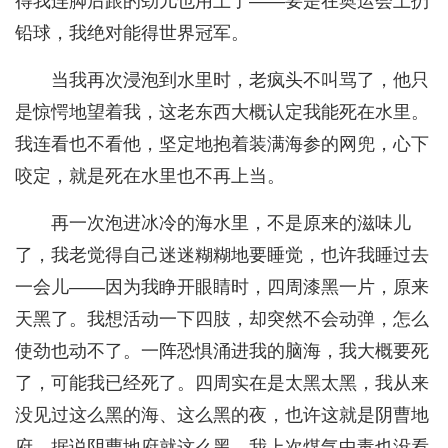
得我连脚后跟的劲儿也用上了——要是在奥运会上扔
铅球，我绝对能得世界冠军。
当我再次浸泡到水里时，老疯头不叫骂了，他只
是惊愕地望着我，这老东西大概认定我能死在水里。
我连看也不看他，坚定地抱着装满海参的网兜，心下
咬定，就是死在水里也不再上当。
再一次泡进冰冷的海水里，不是原来的滋味儿
了，我老觉得自己迷迷糊糊地要睡觉，也许我睡过去
一会儿——因为我睁开眼睛时，四周漆黑一片，原来
天黑了。我想活动一下四肢，却突然不会动弹，怎么
使劲也动不了。一阵恐惧涌进我的脑海，我大概要死
了，可能我已经死了。四周实在是太黑太黑，我从来
没见过这么黑的海、这么黑的夜，也许这就是阴曹地
府，据说阴曹地府就这么黑。我上次煤气中毒也没看