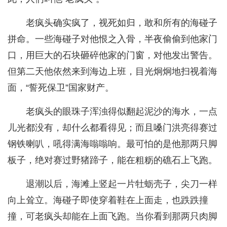
老疯头确实疯了，视死如归，敢和所有的海碰子
拼命。一些海碰子对他恨之入骨，半夜偷偷到他家门
口，用巨大的石块砸碎他家的门窗，对他发出警告。
但第二天他依然来到海边上班，目光炯炯地扫视着海
面，“誓死保卫”国家财产。
老疯头的眼珠子浑浊得似翻起泥沙的海水，一点
儿光都没有，却什么都看得见；而且嗓门洪亮得赛过
钢铁喇叭，吼得满海嗡嗡响。最可怕的是他那两只脚
板子，绝对赛过野猪蹄子，能在粗粝的礁石上飞跑。
退潮以后，海滩上竖起一片牡蛎壳子，尖刀一样
向上耸立。海碰子即使穿着鞋在上面走，也跌跌撞
撞，可老疯头却能在上面飞跑。当你看到那两只肉脚