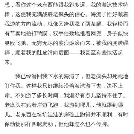
想，看你这个老东西能跟我跑多远。我的游泳技术特
棒，这使我充满战胜老疯头的信心。海流子恰好顺着
我游的方向流动，就像又给我添了两条腿。我轻松而
有节奏地拍打鸭蹼，双手使劲地推着网兜，身子似快
艇般飞驰。无穷无尽的波浪滚滚而来，被我的胸膛碾
碎，顺着我的肚皮滑向后面——我甚至有些快活起
来。
我已经游回我下水的海湾了，但老疯头却死死地
盯住我。这样我只好继续沿着海湾游下去，决不上
岸。不知游了多长时间，我渐渐有点儿坚持不住了。
老疯头在贴着岸边飞跑，我游到哪儿，他就跟到哪
儿。老东西在坑坑洼洼的岸礁上跑得并不顺利，有时
像动物那样四腿爬动，但他却怎么也不停脚。