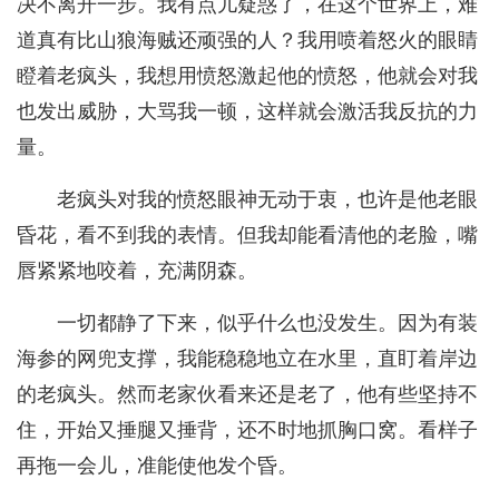
决不离开一步。我有点儿疑惑了，在这个世界上，难
道真有比山狼海贼还顽强的人？我用喷着怒火的眼睛
瞪着老疯头，我想用愤怒激起他的愤怒，他就会对我
也发出威胁，大骂我一顿，这样就会激活我反抗的力
量。
老疯头对我的愤怒眼神无动于衷，也许是他老眼
昏花，看不到我的表情。但我却能看清他的老脸，嘴
唇紧紧地咬着，充满阴森。
一切都静了下来，似乎什么也没发生。因为有装
海参的网兜支撑，我能稳稳地立在水里，直盯着岸边
的老疯头。然而老家伙看来还是老了，他有些坚持不
住，开始又捶腿又捶背，还不时地抓胸口窝。看样子
再拖一会儿，准能使他发个昏。