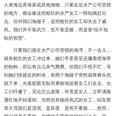
人来海边弄海菜或其他海物，只要走近水产公司管辖
的地方，都会被这些粗壮的水产女工一阵吆喝赶出
去。但对我们海碰子，这些粗壮的女工却失去了威
风。我们并不靠武力，也不靠蛮横，而是靠“恬不知
耻的智慧”。
只要我们接近水产公司管辖的海湾，不一会儿，
就有粗壮的女工冲过来，她们手里甚至还攥着捞海带
的刨钩，所以有点儿杀气腾腾。但我们不慌不忙，等
到她们快接近的时候，有两个海碰子突然就将裤头也
脱下来，光着屁股无耻而勇敢地迎着女工们走去。女
工们吓傻了，无论怎么泼辣，毕竟是女人，立即满脸
通红地开始退却。当然也有杨排风式的女工，站在那
里大骂我们是流氓、是坏蛋、是死不要脸……然而，