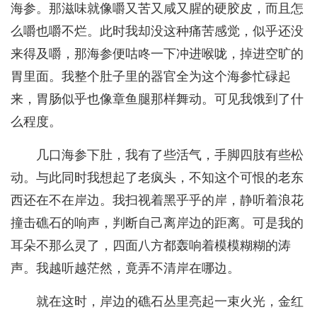
海参。那滋味就像嚼又苦又咸又腥的硬胶皮，而且怎
么嚼也嚼不烂。此时我却没这种痛苦感觉，似乎还没
来得及嚼，那海参便咕咚一下冲进喉咙，掉进空旷的
胃里面。我整个肚子里的器官全为这个海参忙碌起
来，胃肠似乎也像章鱼腿那样舞动。可见我饿到了什
么程度。
几口海参下肚，我有了些活气，手脚四肢有些松
动。与此同时我想起了老疯头，不知这个可恨的老东
西还在不在岸边。我扫视着黑乎乎的岸，静听着浪花
撞击礁石的响声，判断自己离岸边的距离。可是我的
耳朵不那么灵了，四面八方都轰响着模模糊糊的涛
声。我越听越茫然，竟弄不清岸在哪边。
就在这时，岸边的礁石丛里亮起一束火光，金红