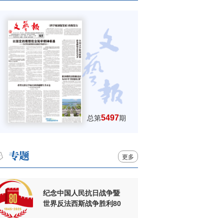
5497
总第
期
更多
纪念中国人民抗日战争暨
世界反法西斯战争胜利80
周年