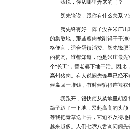
我说，你从哪里弄来的马？
阙先锋说，跟你有什么关系？
阙先锋有好一阵子没在米庄出
的集散地，那些瘦肉被削得干干净
格便宜，适合蛋镇消费。阙先锋肥
的赘肉。谁都知道，他是米庄最先
个“长工”，替老婆下地干活。因
高州猪肉。有人说阙先锋早已经不
候赢回一堆钱，有时候输得连裤衩
我跑开，很快便从菜地里胡乱
蹄子趴了一下地，昂起高高的头颅
等我把青草送上去，它迫不及待地
越来越多。人们七嘴八舌询问阙先