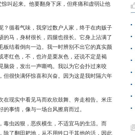
祖父惊叫起来。他要翻身下床，但疼痛和虚弱让他
呢？循着气味，我穿过数户人家，终于在肉贩子
硕的马，身材很长，四腿也很长。它身上沾满了
毛板结着倒向一边。我一时辨别不出它的真实颜
或枣红色，不，也许是栗灰色，还说不定是褐
晃脑袋，发出一声嘶鸣。我以为它会扑过来咬
，但很快满怀惊喜和兴奋。因为这是我时隔六年
次在现实中看见马而欢欣鼓舞、奔走相告。米庄
好的事情，像与一场台风擦肩而过。
，毒虫凶狠，恶疾横生，不适宜马的生活。而
，除了翻田耙地，从不用牲口干其他的活，因此