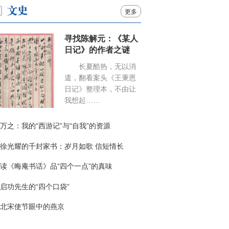
更多
寻找陈解元：《某人
日记》的作者之谜
长夏酷热，无以消
遣，翻看案头《王秉恩
日记》整理本，不由让
我想起……
万之：我的“西游记”与“自我”的资源
徐光耀的千封家书：岁月如歌 信短情长
读《晦庵书话》品“四个一点”的真味
启功先生的“四个口袋”
北宋使节眼中的燕京