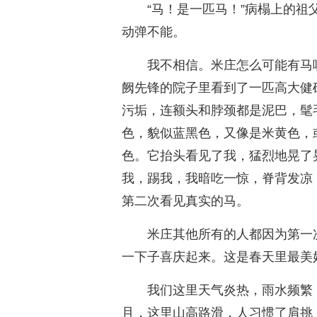
“马！是一匹马！”病榻上的
动弹不能。
我不相信。米庄怎么可能有马
阙先锋的院子里看到了一匹高大健
污垢，连额头和脖颈都是泥巴，髦
色，貌似蓝黑色，又像是米黄色，
色。它抬头看见了我，猛烈地晃了
我，踢我，我暗吃一惊，脊背发凉
第二次看见真实的马。
米庄其他所有的人都因为第一
一下子喜庆起来。这是春天里最美
我们这里天气炎热，雨水频繁
且，这里山高路滑，人习惯了肩挑