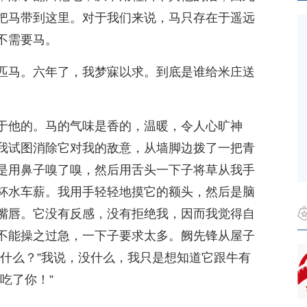
把马带到这里。对于我们来说，马只存在于遥远
不需要马。
匹马。六年了，我梦寐以求。到底是谁给米庄送
于他的。马的气味是香的，温暖，令人心旷神
我试图消除它对我的敌意，从墙脚边拨了一把青
是用鼻子嗅了嗅，然后用舌头一下子将草从我手
杯水车薪。我用手轻轻地摸它的额头，然后是脑
嘴唇。它没有反感，没有拒绝我，因而我觉得自
不能操之过急，一下子要求太多。阙先锋从屋子
干什么？”我说，没什么，我只是想知道它跟牛有
吃了你！”