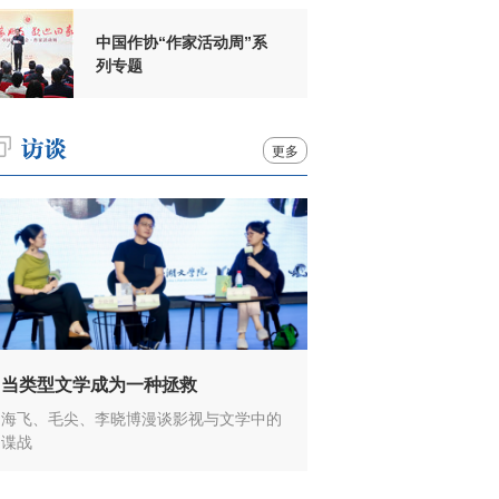
中国作协“作家活动周”系
列专题
更多
当类型文学成为一种拯救
海飞、毛尖、李晓博漫谈影视与文学中的
谍战