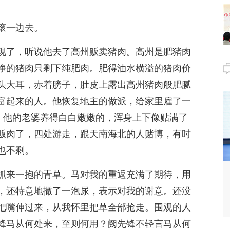
滚一边去。
现了，听说他去了高州贩卖猪肉。高州是肥猪肉
净的猪肉只剩下纯肥肉。肥得油水横溢的猪肉价
头大耳，赤着膀子，肚皮上露出高州猪肉般肥腻
富起来的人。他恢复地主的做派，给家里雇了一
此，他的老婆养得白白嫩嫩的，浑身上下像贴满了
贩肉了，四处游走，跟天南海北的人赌博，有时
也不剩。
抓来一抱的青草。马对我的重返充满了期待，用
，还特意地撒了一泡尿，表示对我的谢意。还没
把嘴伸过来，从我怀里把草全部抢走。围观的人
锋马从何处来，至则何用？阙先锋不轻言马从何