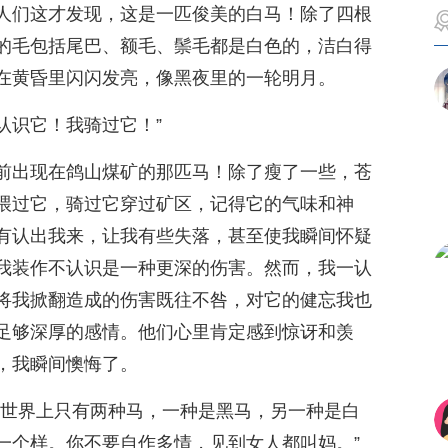
人们这才发现，这是一匹俊美的白马！除了四根
的毛包括尾巴、额毛、鬃毛都是白色的，洁白得
在黄昏里闪闪发亮，像黑夜里的一轮明月。
我认识它！我骑过它！”
前出现在鸽山煤矿的那匹马！除了瘦了一些，苍
喂过它，骑过它穿过矿区，记得它的气味和神
有认出我来，让我有些失落，甚至使我瞬间怀疑
我装作不认识是一种更深的伤害。然而，我一认
将我掀翻造成的伤害既往不咎，对它的健忘我也
足够深厚的感情。他们心里肯定感到惊讶和羡
，我瞬间懊悔了。
“世界上只有两种马，一种是黑马，另一种是白
一个样。你不要自作多情，见到女人都叫妈。”