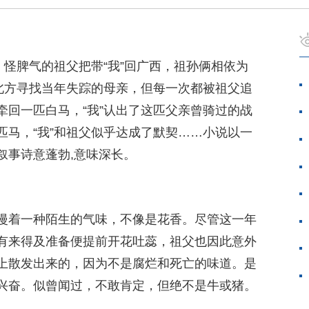
，怪脾气的祖父把带“我”回广西，祖孙俩相依为
去北方寻找当年失踪的母亲，但每一次都被祖父追
牵回一匹白马，“我”认出了这匹父亲曾骑过的战
匹马，“我”和祖父似乎达成了默契……小说以一
叙事诗意蓬勃,意味深长。
漫着一种陌生的气味，不像是花香。尽管这一年
有来得及准备便提前开花吐蕊，祖父也因此意外
上散发出来的，因为不是腐烂和死亡的味道。是
兴奋。似曾闻过，不敢肯定，但绝不是牛或猪。