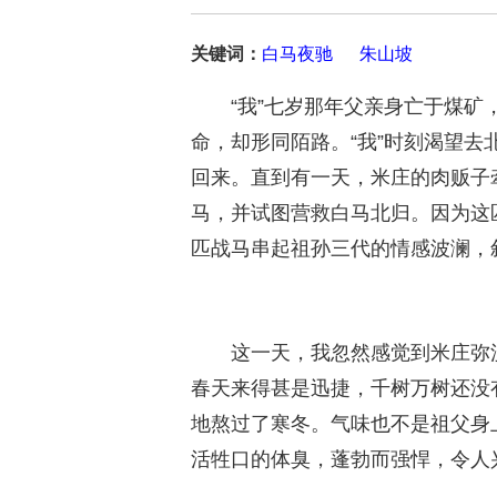
关键词：
白马夜驰
朱山坡
“我”七岁那年父亲身亡于煤矿
命，却形同陌路。“我”时刻渴望
回来。直到有一天，米庄的肉贩子
马，并试图营救白马北归。因为这
匹战马串起祖孙三代的情感波澜，
这一天，我忽然感觉到米庄弥
春天来得甚是迅捷，千树万树还没
地熬过了寒冬。气味也不是祖父身
活牲口的体臭，蓬勃而强悍，令人