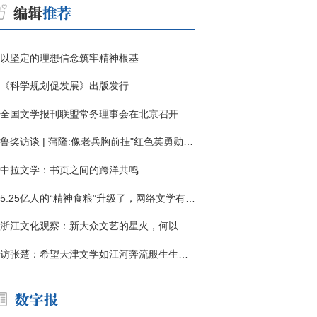
以坚定的理想信念筑牢精神根基
《科学规划促发展》出版发行
全国文学报刊联盟常务理事会在北京召开
鲁奖访谈 | 蒲隆:像老兵胸前挂"红色英勇勋章"
中拉文学：书页之间的跨洋共鸣
5.25亿人的“精神食粮”升级了，网络文学有了哪些新变化？
浙江文化观察：新大众文艺的星火，何以燎原？
访张楚：希望天津文学如江河奔流般生生不息