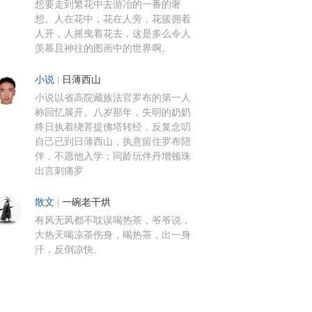
想要走到繁花中去游冶的一番的奢
想。人在花中，花在人旁，花簇拥着
人开，人摇曳着花去，这是多么令人
羡慕且神往的图画中的世界啊。
小说
|
日薄西山
小说以省高院藏族法官罗布的第一人
称回忆展开。八岁那年，失明的奶奶
终日执着绕菩提佛塔转经，反复念叨
自己已到日薄西山，执意留住罗布陪
伴，不愿他入学；同龄玩伴丹增顿珠
出言刺痛罗
散文
|
一碗老干烘
有风无风都不耽误喝热茶，爷爷说，
大热天喝凉茶伤身，喝热茶，出一身
汗，反倒凉快。