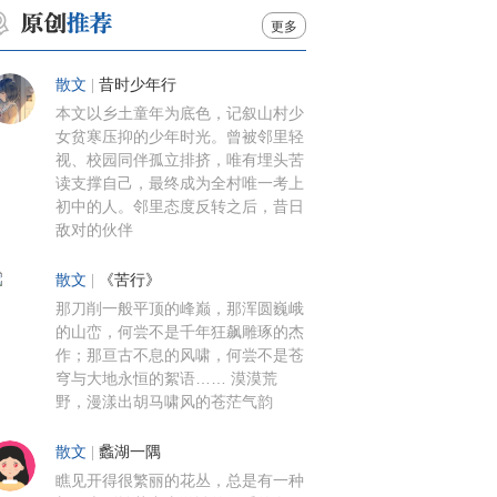
更多
散文
|
昔时少年行
本文以乡土童年为底色，记叙山村少
女贫寒压抑的少年时光。曾被邻里轻
视、校园同伴孤立排挤，唯有埋头苦
读支撑自己，最终成为全村唯一考上
初中的人。邻里态度反转之后，昔日
敌对的伙伴
散文
|
《苦行》
那刀削一般平顶的峰巅，那浑圆巍峨
的山峦，何尝不是千年狂飙雕琢的杰
作；那亘古不息的风啸，何尝不是苍
穹与大地永恒的絮语…… 漠漠荒
野，漫漾出胡马啸风的苍茫气韵
散文
|
蠡湖一隅
瞧见开得很繁丽的花丛，总是有一种