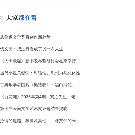
从鲁迅文学奖看创作新趋势
钱文亮：把远行看成了另一次人生
《大田歌谣》新书发布暨研讨会在京举行
当代小说关键词：对话性、思想力与总体性
古典学学者围观《奥德赛》：黑白海伦、佩涅罗佩的别针与神秘入侵者
《百花洲》2026年第4期｜巽之先生：老兵朱向前侧记三题
第十届云南文学艺术奖评选结果揭晓
抒情的超越、限度及其他——评艾伟的长篇小说《春歌》