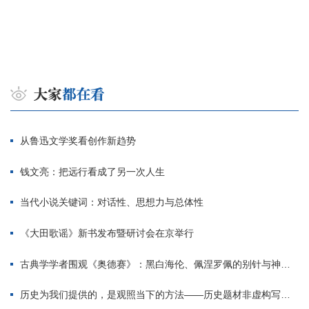
从鲁迅文学奖看创作新趋势
钱文亮：把远行看成了另一次人生
当代小说关键词：对话性、思想力与总体性
《大田歌谣》新书发布暨研讨会在京举行
古典学学者围观《奥德赛》：黑白海伦、佩涅罗佩的别针与神秘入侵者
历史为我们提供的，是观照当下的方法——历史题材非虚构写作多人谈