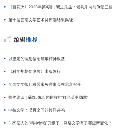
《百花洲》2026年第4期｜巽之先生：老兵朱向前侧记三题
第十届云南文学艺术奖评选结果揭晓
以坚定的理想信念筑牢精神根基
《科学规划促发展》出版发行
全国文学报刊联盟常务理事会在北京召开
鲁奖访谈 | 蒲隆:像老兵胸前挂"红色英勇勋章"
中拉文学：书页之间的跨洋共鸣
5.25亿人的“精神食粮”升级了，网络文学有了哪些新变化？