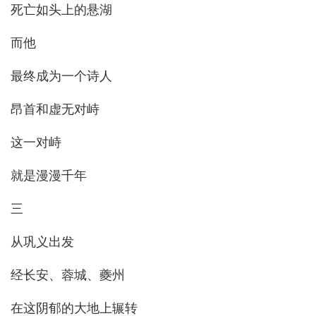
死亡如头上的悬湖
而他
最终成为一个诗人
昂首和虚无对峙
这一对峙
就是漫漫千年
三
从巩义出发
经长安、蓉城、夔州
在这阴郁的大地上辗转