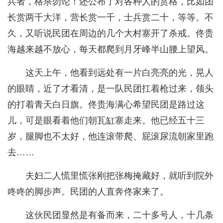
兵者，格杀勿论！还公布了对各种人的赏格，比如团
长赏两千大洋，营长赏一千，士兵赏二十，等等。不
久，又听说民团在周边的几个大村寨开了杀戒。佟贵
海越来越不放心，每天都爬到月牙峰半山腰上望风。
这天上午，他看到远处有一片白亮亮的光，晃人
的眼睛，近了才看清，是一队民团扛着枪过来，领头
的打着青天白日旗。佟贵海满心希望民团是路过这
儿，可是眼看着他们朝瓦缸寨走来。他已经五十三
岁，腿脚也不太好，他连滚带爬、屁滚尿流朝家里跑
去……
夫妇二人慌里慌张刚把张梅掩藏好，就听到院外
咚咚的脚步声。民团的人直奔佟家来了。
这伙民团显然是有备而来，二十多号人，十几条