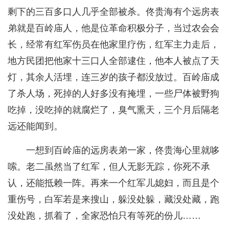
剩下的三百多口人几乎全部被杀。佟贵海有个远房表
弟就是百岭庙人，他是位革命积极分子，当过农会会
长，经常有红军伤员在他家里疗伤，红军主力走后，
地方民团把他家十三口人全部逮住，他本人被点了天
灯，其余人活埋，连三岁的孩子都没放过。百岭庙成
了杀人场，死掉的人好多没有掩埋，一些尸体被野狗
吃掉，没吃掉的就腐烂了，臭气熏天，三个月后隔老
远还能闻到。
一想到百岭庙的远房表弟一家，佟贵海心里就哆
嗦。老二虽然当了红军，但人无影无踪，你死不承
认，还能抵赖一阵。再来一个红军儿媳妇，而且是个
重伤号，白军若是来搜山，躲没处躲，藏没处藏，跑
没处跑，抓着了，全家恐怕只有等死的份儿……