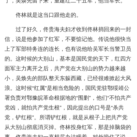
了，吴焕先留下来，重建红二十五军，他当军长。
佟林就是这当口跟他走的。
过了好久，佟贵海夫妇才收到佟林捎回来的一封
信，说是他参加了红军，不要惦记他。传说他很快当
上了军部特务连的连长，也有说他给吴军长当警卫员
的。这时候的大别山，基本是国民党的天下，红四方
面军主力离开之后，共产党在大别山的势力越来越
小，吴焕先的部队整天东躲西藏，已经很难掀起大风
浪。这时候“红属”是相当危险的，国民党驻鄂绥靖公
署负责对鄂豫皖革命根据地的“围剿”，他们“不怕共产
党凶，就怕共产党生根”，因此提出的口号是“杀共
党，铲红根”。所谓铲红根，就是从根子上把共产党
从大别山彻底消灭掉。佟林投身红军，那是掉脑袋的