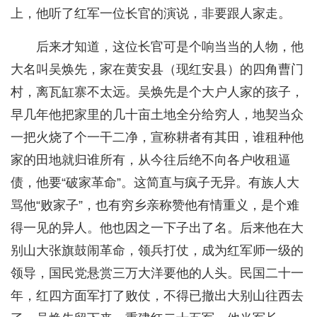
上，他听了红军一位长官的演说，非要跟人家走。
后来才知道，这位长官可是个响当当的人物，他
大名叫吴焕先，家在黄安县（现红安县）的四角曹门
村，离瓦缸寨不太远。吴焕先是个大户人家的孩子，
早几年他把家里的几十亩土地全分给穷人，地契当众
一把火烧了个一干二净，宣称耕者有其田，谁租种他
家的田地就归谁所有，从今往后绝不向各户收租逼
债，他要“破家革命”。这简直与疯子无异。有族人大
骂他“败家子”，也有穷乡亲称赞他有情重义，是个难
得一见的异人。他也因之一下子出了名。后来他在大
别山大张旗鼓闹革命，领兵打仗，成为红军师一级的
领导，国民党悬赏三万大洋要他的人头。民国二十一
年，红四方面军打了败仗，不得已撤出大别山往西去