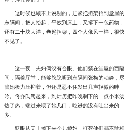
这时候也顾不上说别的，赶紧把担架抬到堂屋的
东隔间，把人抬起，平放到床上，又撂下一包药物，
还有二十块大洋，卷起担架，四个人像风一样，很快
不见了。
这一夜，夫妇俩没有合眼。他们躺在堂屋的西隔
间，隔着厅堂，能够隐隐听到东隔间张梅的动静，尽
管她极力压抑着，但还是忍不住发出几声轻微的呻
吟。佟乔氏爬起来，到灶房把昨晚剩下的一点小米汤
热了热，端过来喂了她几口，吃进的没有吐出来的
多。
眨眼从天上掉下来个儿媳妇，打死他们都不敢相