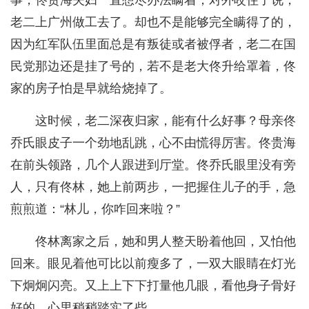
事，佟贵海夫妇一直想尽办法瞒着，对外咬住了说，
老二上广州做工去了。却也不是能够完全瞒得了的，
因为红军队伍里面总是有叛徒或者被俘者，老二在国
民党那边还是挂了号的，若不是老大佟升给罩着，佟
家的房子怕是早就给烧掉了。
这时候，老二深夜归家，能有什么好事？母亲佟
乔氏眼皮子一个劲地乱跳，心不由慌得厉害。佟贵海
在前头领路，几个人跟进到厅堂。佟乔氏眼里没有旁
人，只有佟林，她上前两步，一把握住儿子的手，急
煎煎道：“林儿，你咋回来啦？”
佟林离家之后，她和男人整天盼着他回，又怕他
回来。眼见着他可比以前瘦多了，一双大眼睛在灯光
下炯炯闪亮。又上上下下打量他几眼，看他身子骨好
好的，心里稍稍踏实了些。