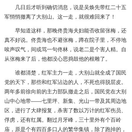
几日后才听到确切消息，说是吴焕先带红二十五
军悄悄撤离了大别山。这一走，就很难回来了！
早知道这样，那晚佟贵海夫妇能否收留张梅，还
真不好说。佟贵海也不避张梅，蹲在院子里，不停地
唉声叹气，间或骂一句佟林，说老二是个害人精。自
从张梅来了后，他都没心思捣鼓他的根雕了。
谁都清楚，红军主力一走，大别山就全成了国民
党的天下，那些和红军沾边的人，不死也得脱层皮。
两年多前徐向前的主力部队撤走之后，国民党在大别
山中心地带——七里坪、新集、光山一带及其周边地
区，进行了大肆报复，杀害了数以万计的红军伤员、
俘虏，还有红属。翻过月牙峰，三十里外有个百岭
庙，原是个有四百多口人的繁华集镇，除了跑掉的，