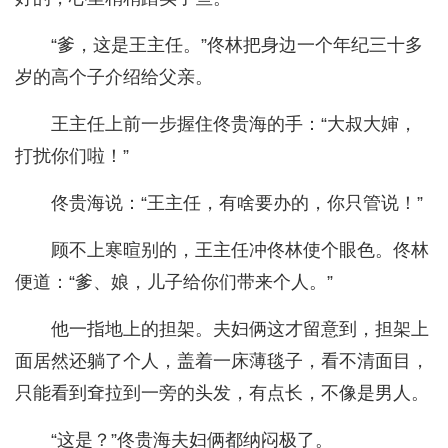
“爹，这是王主任。”佟林把身边一个年纪三十多
岁的高个子介绍给父亲。
王主任上前一步握住佟贵海的手：“大叔大婶，
打扰你们啦！”
佟贵海说：“王主任，有啥要办的，你只管说！”
顾不上寒暄别的，王主任冲佟林使个眼色。佟林
便道：“爹、娘，儿子给你们带来个人。”
他一指地上的担架。夫妇俩这才留意到，担架上
面居然还躺了个人，盖着一床薄毯子，看不清面目，
只能看到耷拉到一旁的头发，有点长，不像是男人。
“这是？”佟贵海夫妇俩都纳闷极了。