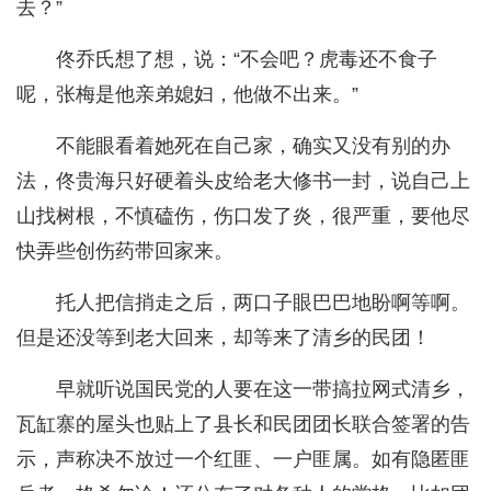
去？”
佟乔氏想了想，说：“不会吧？虎毒还不食子
呢，张梅是他亲弟媳妇，他做不出来。”
不能眼看着她死在自己家，确实又没有别的办
法，佟贵海只好硬着头皮给老大修书一封，说自己上
山找树根，不慎磕伤，伤口发了炎，很严重，要他尽
快弄些创伤药带回家来。
托人把信捎走之后，两口子眼巴巴地盼啊等啊。
但是还没等到老大回来，却等来了清乡的民团！
早就听说国民党的人要在这一带搞拉网式清乡，
瓦缸寨的屋头也贴上了县长和民团团长联合签署的告
示，声称决不放过一个红匪、一户匪属。如有隐匿匪