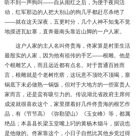
听不到一声狗叫——自从闹红之后，为便于夜间活
动，红军那边的人把大别山的狗几乎都赶尽杀绝了
——就在这天深夜，五更时分，几个人神不知鬼不觉
地摸进瓦缸寨，直奔最南头靠近山脚的一户人家。
这户人家的主人名叫佟贵海，佟家算是村里生活
最殷实的人家，因为他有祖传的手艺——根雕。他是
个根雕艺人，而且远近都有点名。对于普通百姓而
言，根雕就是个老树疙瘩，这玩意不顶吃不顶喝，塞
锅底下未必做熟一锅饭，但对于大地方的一些富贵人
家而言，还是蛮有吸引力的。传说湖北省政府主席何
成浚就很喜欢这个，家里摆着好几件佟贵海的根艺作
品，有《节节高》《弥勒望山》《玉女峰》等，都属
绝品；本县县长梁玉堂嘴上叼的黄杨木烟斗，据说也
是他做的。佟家靠这个，小日子自然比其他乡党过得