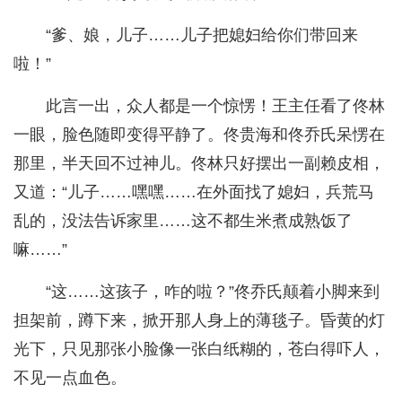
“爹、娘，儿子……儿子把媳妇给你们带回来
啦！”
此言一出，众人都是一个惊愣！王主任看了佟林
一眼，脸色随即变得平静了。佟贵海和佟乔氏呆愣在
那里，半天回不过神儿。佟林只好摆出一副赖皮相，
又道：“儿子……嘿嘿……在外面找了媳妇，兵荒马
乱的，没法告诉家里……这不都生米煮成熟饭了
嘛……”
“这……这孩子，咋的啦？”佟乔氏颠着小脚来到
担架前，蹲下来，掀开那人身上的薄毯子。昏黄的灯
光下，只见那张小脸像一张白纸糊的，苍白得吓人，
不见一点血色。