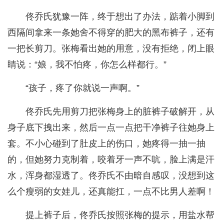
佟乔氏犹豫一阵，终于想出了办法，踮着小脚到
西隔间拿来一条她舍不得穿的肥大的黑布裤子，还有
一把长剪刀。张梅看出她的用意，没有拒绝，闭上眼
睛说：“娘，我不怕疼，你怎么样都行。”
“孩子，疼了你就说一声啊。”
佟乔氏先用剪刀把张梅身上的脏裤子破解开，从
身子底下拽出来，然后一点一点把干净裤子往她身上
套。不小心碰到了肚皮上的伤口，她疼得一抽一抽
的，但她努力克制着，咬着牙一声不吭，脸上满是汗
水，浑身都湿透了。佟乔氏不由暗自感叹，没想到这
么个瘦弱的女娃儿，还真能扛，一点不比男人差啊！
提上裤子后，佟乔氏按照张梅的提示，用盐水帮