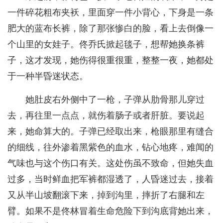
一件碎花粗布夹袄，里面穿一件小背心，下身是一条
肥大的蓝布长裤，除了那张惨白的脸，看上去倒像一
个山里的女娃子。佟乔氏掀起毯子，想帮她换条裤
子，这才发现，她伤得很重很重，整整一夜，她都处
于一种半昏迷状态。
她肚皮右外侧中了一枪，子弹从肋骨那儿穿过
去，再往里一点点，就伤着肠子或者肝脏。要说起
来，她命算大的。子弹已经取出来，枪眼那里有缝合
的细线，往外渗着黑紫色的血水，钻心地疼，难闻的
气味也与这个伤口有关。这处伤虽不致命，但她失血
过多，当时鲜血把军裤都湿透了，人昏迷过去，接着
又从半山坡翻滚下来，掉到沟里，摔折了右腿和左
臂。如果不是佟林冒着生命危险下到沟底背她出来，