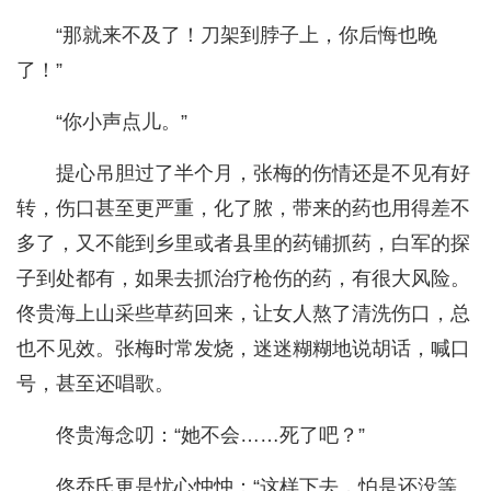
“那就来不及了！刀架到脖子上，你后悔也晚
了！”
“你小声点儿。”
提心吊胆过了半个月，张梅的伤情还是不见有好
转，伤口甚至更严重，化了脓，带来的药也用得差不
多了，又不能到乡里或者县里的药铺抓药，白军的探
子到处都有，如果去抓治疗枪伤的药，有很大风险。
佟贵海上山采些草药回来，让女人熬了清洗伤口，总
也不见效。张梅时常发烧，迷迷糊糊地说胡话，喊口
号，甚至还唱歌。
佟贵海念叨：“她不会……死了吧？”
佟乔氏更是忧心忡忡：“这样下去，怕是还没等