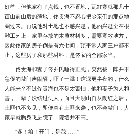
好些，但他家有了点钱，也不置地，瓦缸寨就那几十
亩山前山后的薄地，佟贵海不忍心把乡亲们的那点地
圈过来。再说他对土地也不感兴趣，他的兴趣全在根
雕工艺上，家里存放的木质材料多，需要宽敞地方，
因此佟家的房子倒是有六七间，顶平常人家三户都不
止，这些房子和那些材料，是佟家的全部家当。
佟贵海和妻子佟乔氏睡得正死，突然被一阵并不
急促的敲门声闹醒，吓了一跳！这深更半夜的，什么
人能来？不过佟贵海也不是太害怕，他和妻子为人和
善，一辈子没结过仇人，而且大别山自从闹红之后，
土匪也不多见，即便真有土匪来袭，也不会敲门，人
家早就腾身飞进院了，院墙并不高。
“爹！娘！开门，是我……”