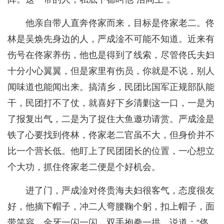
他亲自带人直奔佟家而来，目标是佟家老二。佟
林是吴焕先身边的人，严成淦不可能不知道。近来有
伤号在佟家养伤，他也是得到了线索，尽管佟氏夫妇
十分小心翼翼，但是家里有伤员，你就是不说，别人
闻味道也能闻出来。搞清乡，民团比国军正规部队能
干，民团打不了仗，就喜好下乡清剿这一口，一是为
了报复出气，二是为了捉住大鱼邀功请赏。严成淦是
铁了心要找到佟林，佟家老二官虽不大，但身价并不
比一个营长低。他盯上了民团团长的位置，一心想立
个大功，抓住佟家老二便是个好机会。
进了门，严成淦对佟贵海夫妇很客气，态度很友
好，他摘下帽子，冲二人弯腰鞠个躬，扣上帽子，面
带笑容，金牙一闪一闪，双手抱拳一拱，说道：“佟