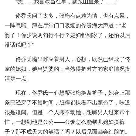
“我……我喜欢当红军，就跑山里来了……”
佟乔氏问了太多，张梅有点难为情，也有点累，
一阵气喘。蹲在厅堂门口吸烟的佟贵海大声道：“老
婆子！你少说两句行不行？媳妇都到家了，还怕以后
没话说吗？”
佟乔氏嘴里呼应着男人，心想，既然已经成了佟
家的媳妇，她当婆婆的，当然得把对方的家庭情况摸
清楚一点。
现在，佟乔氏一心想帮张梅换条裤子，她身上那
条已经穿了不短时间，脏得都快看不出颜色了，味道
很是难闻。但是一个人搬不动她，想喊男人过来帮个
忙，一想到他是公公——公爹怎么能帮儿媳妇换裤
子？那不成天大的笑话了吗？以后见面都会红脸的。