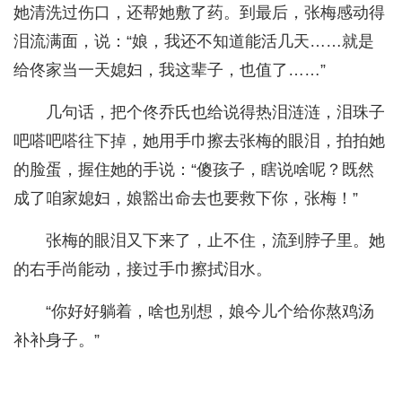
她清洗过伤口，还帮她敷了药。到最后，张梅感动得
泪流满面，说：“娘，我还不知道能活几天……就是
给佟家当一天媳妇，我这辈子，也值了……”
几句话，把个佟乔氏也给说得热泪涟涟，泪珠子
吧嗒吧嗒往下掉，她用手巾擦去张梅的眼泪，拍拍她
的脸蛋，握住她的手说：“傻孩子，瞎说啥呢？既然
成了咱家媳妇，娘豁出命去也要救下你，张梅！”
张梅的眼泪又下来了，止不住，流到脖子里。她
的右手尚能动，接过手巾擦拭泪水。
“你好好躺着，啥也别想，娘今儿个给你熬鸡汤
补补身子。”