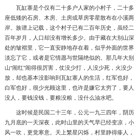
瓦缸寨是个仅有二十多户人家的小村子，二十多
座低矮的石房、木房、土房或草房零星散布在小溪两
岸。族谱上记载，这个村子已有二百年历史，虽经二
百年岁月，人口却没有增长多少。由于藏在大别山深
处的皱褶里，它一直安静地存在着，似乎外面的世界
淡忘了它，或者是它情愿与世隔绝似的。那几年大别
山“闹红”闹得很厉害，仗没少打，人没少死，火没少
放，却也基本没影响到瓦缸寨人的生活，红军也好，
白军也好，很少光顾这里，也许是嫌它太穷了，要人
没人，要钱没钱，要粮没粮，没什么油水吧。
这时候是民国二十三年，公元一九三四年，阴历
九月底的一天深夜，此时山里的天气早已经变凉，小
风一吹，更觉寒意。天上繁星闪烁，村里静得瘆人，