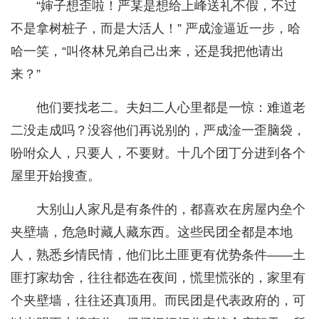
“婶子想歪啦！严某是想给上峰送礼不假，不过
不是拿树桩子，而是大活人！” 严成淦逼近一步，哈
哈一笑，“叫佟林兄弟自己出来，还是我把他请出
来？”
他们要找老二。夫妇二人心里都是一惊：难道老
二没走成吗？没容他们再说别的，严成淦一歪脑袋，
吩咐众人，只要人，不要财。十几个团丁分进到各个
屋里开始搜查。
大别山人家凡是有条件的，都喜欢在房屋内垒个
夹壁墙，危急时藏人藏东西。这些民团全都是本地
人，熟悉乡情民情，他们比土匪更有优势条件——土
匪打家劫舍，往往都选在夜间，慌里慌张的，家里有
个夹壁墙，往往还真顶用。而民团是代表政府的，可