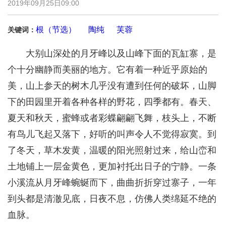
2019年09月25日09:00
根（节选）
陶纯
芙蓉
关键词：
大别山深处的月牙峰以及山峰下面的瓦缸寨，是
个十分幽静而美丽的地方。它有着一种近乎原始的
美，山上参天的树木几乎没有遭到任何的破坏，山脚
下的田园里开着各种各样的野花，四季都有。春天、
夏天和秋天，蜜蜂或者彩蝶翩翩飞舞，枝头上，不断
有鸟儿飞起又落下，好听的叫声令人不觉得寂寞。到
了冬天，草木发黄，温暖的阳光照射过来，给山峦和
土地铺上一层金黄色，更加衬托出日子的宁静。一条
小溪流从月牙峰蜿蜒而下，曲曲折折穿过寨子，一年
到头都是清澈见底，日夜不息，仿佛人类绵延不绝的
血脉。