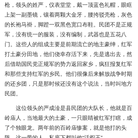
枪，领头的姓严，仪表堂堂，戴一顶蓝色礼帽，眼眶
上架一副墨镜，镶着两颗大金牙，腰挎驳壳枪，灰色
的长袍马褂，脚蹬一双黑色宽口布鞋。民团不是正规
军，没有统一的服装，没有编制，武器也是五花八
门。这些人的组成主要是前期流亡的地主豪绅，红军
打土豪分田地，他们侥幸存活下来，先是逃出去，然
后借助国民党正规军的势力返回家乡，疯狂报复红军
和那些支持红军的乡民。他们很像后来解放战争时期
的还乡团，只是那时候还没有这个说法，当时叫地方
民团。
这位领头的严成淦是县民团的大队长，他就是百
岭庙人，当地最大的土豪，一只眼睛被红军打瞎，成
了个独眼龙。两年前的百岭庙惨案，就是他打的头
阵。这一带的人，私底下都叫他“活阎王”。