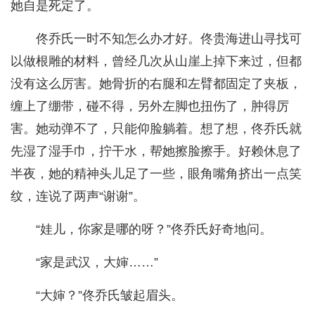
她自是死定了。
佟乔氏一时不知怎么办才好。佟贵海进山寻找可
以做根雕的材料，曾经几次从山崖上掉下来过，但都
没有这么厉害。她骨折的右腿和左臂都固定了夹板，
缠上了绷带，碰不得，另外左脚也扭伤了，肿得厉
害。她动弹不了，只能仰脸躺着。想了想，佟乔氏就
先湿了湿手巾，拧干水，帮她擦脸擦手。好赖休息了
半夜，她的精神头儿足了一些，眼角嘴角挤出一点笑
纹，连说了两声“谢谢”。
“娃儿，你家是哪的呀？”佟乔氏好奇地问。
“家是武汉，大婶……”
“大婶？”佟乔氏皱起眉头。