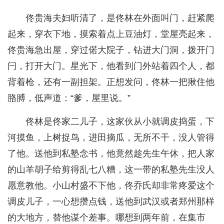
佟贵海夫妇听清了，是佟林在外面叫门，赶紧爬
起来，穿衣下地，摸索着点上豆油灯，堂屋亮起来，
佟贵海急出屋，穿过偌大院子，钻进大门洞，拨开门
闩，打开大门。星光下，他看到门外站着四个人，都
背着枪，还有一副担架。正想发问，佟林一把揪住他
胳膊，低声道：“爹，屋里说。”
佟林是佟家二儿子，这家伙从小就调皮捣蛋，下
河摸鱼，上树捉鸟，进田摘瓜，无所不干，没人管得
了他。送他到私塾念书，他竟然趁先生午休，把人家
的山羊胡子给剪得乱七八糟，这一带的私塾先生没人
愿意教他。小山村盛不下他，佟乔氏却非常疼爱这个
调皮儿子，一心想攒点钱，送他到武汉或者郑州那样
的大地方，替他谋个差事。哪想到两年前，在集市