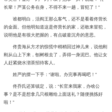
长辈！严某公务在身，不得不来一趟，冒犯了！”
谁都明白，活阎王那么客气，还不是看着佟营长
的金面。但他明知道这是佟营长的家，还敢来冒犯，
说明他是有很大把握的，有点破釜沉舟的意思。
佟贵海从方才的惊慌中稍稍回过神儿来，说他刚
刚从山上下来，刨树根去了，弄得一身泥巴。他让女
人赶紧烧水沏茶招待客人。
姓严的摆一下手：“谢啦。办完事再喝吧！”
佟乔氏还算镇定，说：“长官来我家，办啥公
事？是不是想拿几只根雕给上面送礼？随便挑拣好
啦！”