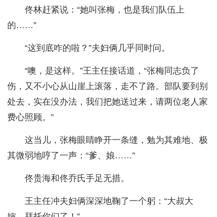
佟林赶紧说：“她叫张梅，也是我们队伍上
的……”
“这到底咋的啦？”夫妇俩几乎同时问。
“噢，是这样。”王主任接话道，“张梅同志负了
伤，又不小心从山崖上滚落，走不了路。部队要到别
处去，实在没办法，我们把她送过来，请两位老人家
费心照顾。”
这当儿，张梅眼睛睁开一条缝，勉为其难地、极
其微弱地哼了一声：“爹、娘……”
佟贵海和佟乔氏手足无措。
王主任冲夫妇俩深深地鞠了一个躬：“大叔大
婶，拜托你们了！”