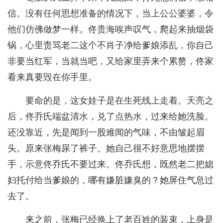
信。没有任何思想准备的情况下，当上公公婆婆，令
他们仿佛做梦一样。佟贵海唉声叹气，爬起来抽烟袋
锅，心里责骂老二这个不肖子净给爹娘添乱，你自己
非要当红军，当就当吧，又给家里弄来个累赘，佟家
看来真要毁在你手里。
要命的是，这女娃子是在生死线上走着。天亮之
后，佟乔氏端盆清水，兑了点热水，过来给她洗脸。
还没靠近，先是闻到一股难闻的气味，不由皱起眉
头。原来张梅尿了裤子。她自己很不好意思地摆摆
手，示意佟乔氏不要过来。佟乔氏想，既然老二把媳
妇托付给当爹娘的，哪有嫌脏嫌臭的？她屏住气息过
去了。
来之前，张梅已经换上了老百姓的装束，上身是