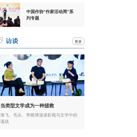
中国作协“作家活动周”系
列专题
更多
当类型文学成为一种拯救
海飞、毛尖、李晓博漫谈影视与文学中的
谍战