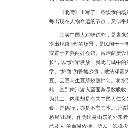
《北鸢》里写了一些饮食的场
每出现在人物命运的节点，又似乎
其实中国人对吃讲究，是素来
次出现谈“吃”的场景，是民国十一
安置于齐燕两处会馆。富庶商贾设
长”，以“炉面”发放，就此与城中
学。“炉面”为鲁地乡食，做法却甚
豆、芸豆与生豆芽烧熟拌匀。将水
烤，直到肉汁渗入至面条尽数吸收
为其二。内里却是有关中国人仁义
食，是德行，亦是不忘其本。所谓
格局”出现。作为出身山东的外来
己及人”的血缘依持。所以，选择