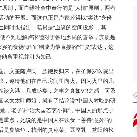
”原则，而血缘社会中奉行的是“人情”原则，两者
活动的开展。而这也正是卢家睦得以“客边”身份
生同时也指出，籍贯是“血缘的空间投影”，其
以，便不难理解卢家睦对于鲁地乡民的善举，实质是
乡的食物“炉面”则成为最直接的“仁义”表达，这
清舫所重视并引为知己。
端。文笙随卢氏一族跑反归来，在圣保罗医院里
娘，邀请他们在自己房间里向火。因为火里的几
相谈入港，几成盛宴，之丰之真如VR之感。可及
国老太太叶师娘，就有了结论说“中国人对吃的研
她，老子讲“治大国若烹小鲜”，中国人的那点子
是重点，她说的是中国人在饮食上善待“意外”的
后是臭鳜鱼，杭州的臭苋菜、豆腐乳，益阳的松