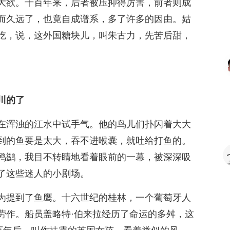
大欲。千百年来，后者被压抑得厉害，前者则成
而久远了，也竟自成谱系，多了许多的因由。姑
吃，说，这外国糖块儿，叫朱古力，先苦后甜，
川的了
在浑浊的江水中试手气。他的鸟儿们扑闪着大大
到的鱼要是太大，吞不进喉囊，就吐给打鱼的。
鸬鹚，我目不转睛地看着眼前的一幕，被深深吸
了这些迷人的小剧场。
为提到了鱼鹰。十六世纪的桂林，一个葡萄牙人
劳作。船员盖略特·伯来拉经历了命运的多舛，这