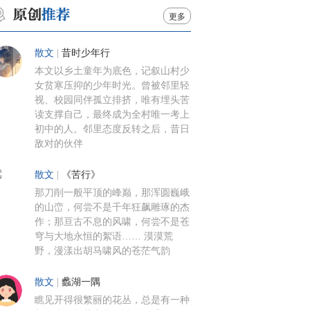
更多
散文
|
昔时少年行
本文以乡土童年为底色，记叙山村少
女贫寒压抑的少年时光。曾被邻里轻
视、校园同伴孤立排挤，唯有埋头苦
读支撑自己，最终成为全村唯一考上
初中的人。邻里态度反转之后，昔日
敌对的伙伴
散文
|
《苦行》
那刀削一般平顶的峰巅，那浑圆巍峨
的山峦，何尝不是千年狂飙雕琢的杰
作；那亘古不息的风啸，何尝不是苍
穹与大地永恒的絮语…… 漠漠荒
野，漫漾出胡马啸风的苍茫气韵
散文
|
蠡湖一隅
瞧见开得很繁丽的花丛，总是有一种