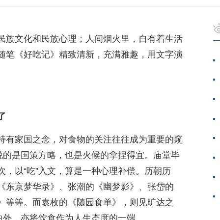
民族文化和民族心理；人间烟火里，自有着生活
随笔《好吃记》精致清新，充满雅趣，用文字演
了
持有家国之念，对食物的关注往往成为重要的窥
，说的是国策方略，也是火候的拿捏得宜。庙堂毕
次，以“吃”入文，算是一种心理补偿。历朝历
《东京梦华录》、张潮的《幽梦影》、张岱的
》等等。而袁枚的《随园食单》，则见旷达之
谱曲外，亦将饮食作为人生态度的一端。