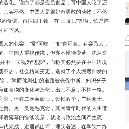
的造化。说白了都是变质食品，可中国人吃了还
，其实不然。中国人是很好奇勇敢的动物，不然
艳的食谱。再往细里数，有“三吱儿”等物，怕是连
甘拜下风。
人的包容，“常”可吃，“变”也可食。有容乃大，
解。中国人重视传统，但亦不慢待变革。沈从文
并不一味视为“进步”，而称其必然要在中国语境
荡不居，社会格局变更，造就了个人境遇伸发的
废除，“学而优则仕”的道路被仓促中断。知识分子
宛如食物的变化与造化，出其不意，不拘一格。
之誉，但在二次革命后，设帐教学，广纳寒士。
之责。另一类是毛克俞，其因青年时代的人生遭
择后落幕的惨淡晚景，就此与政治之间产生疏
年代完成，避居鹤山坪，埋头著述，在学院中终