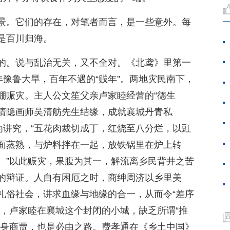
景。它们的存在，对笔者而言，是一些意外。每
是百川归海。
的。说与乱治无关，又不全对。《北鸢》里第一
年豫鲁大旱，百年不遇的“贱年”。两地灾民南下，
棚赈灾。主人公文笙父亲卢家睦经营的“德生
的清隐画师吴清舫先生结缘，成就襄城丹青私
为讲究，“五花肉裁切成丁，红烧至八分烂，以豇
面蒸熟，与炉料拌在一起，放铁锅里在炉上转
。”以此赈灾，果腹为其一，解流离乡民背井之苦
的辩证。人自有困厄之时，商绅周济以乡里美
礼俗社会，讲求血缘与地缘的合一，从而令“差序
者，卢家睦在襄城这个封闭的小城，缺乏所谓“推
投身商贾，也是必由之路。费孝通在《乡土中国》