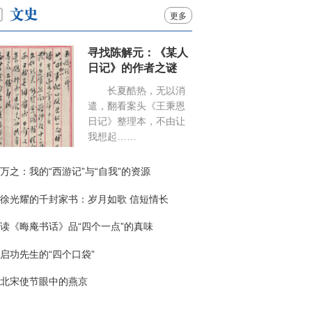
更多
寻找陈解元：《某人
日记》的作者之谜
长夏酷热，无以消
遣，翻看案头《王秉恩
日记》整理本，不由让
我想起……
万之：我的“西游记”与“自我”的资源
徐光耀的千封家书：岁月如歌 信短情长
读《晦庵书话》品“四个一点”的真味
启功先生的“四个口袋”
北宋使节眼中的燕京