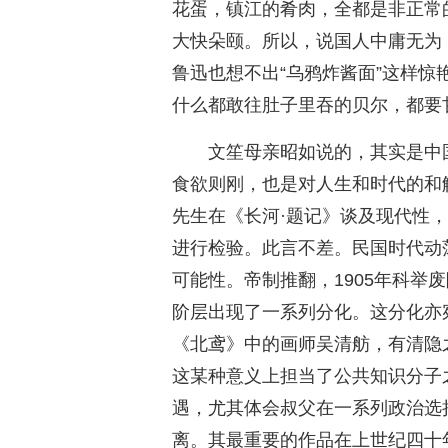
花蛋，镇江的肴肉，全都是非正常
大快朵颐。所以，说国人中庸无为
鲁迅也想不出“乌鸦炸酱面”这样惊
什么都敢往肚子里吞的贝尔，都要
文笙母亲昭如说的，其实是中国
食欲则刚，也是对人生和时代的和
先生在《长河·题记》谈及现代性，
进行检验。此言不差。民国时代动
可能性。帝制推翻，1905年科举
阶层出现了一系列分化。这分化亦
《北鸢》中的画师吴清舫，有清隐
这某种意义上担当了公共知识分子
遇，尤其体会叔父在一系列政治选
离。其最重要的作品在上世纪四十