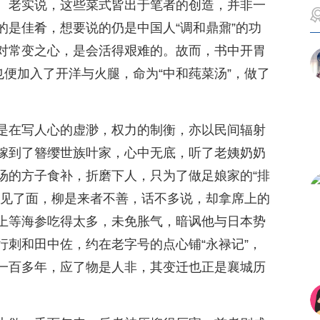
。老实说，这些菜式皆出于笔者的创造，并非一
的是佳肴，想要说的仍是中国人“调和鼎鼐”的功
对常变之心，是会活得艰难的。故而，书中开胃
也便加入了开洋与火腿，命为“中和莼菜汤”，做了
是在写人心的虚渺，权力的制衡，亦以民间辐射
嫁到了簪缨世族叶家，心中无底，听了老姨奶奶
汤的方子食补，折磨下人，只为了做足娘家的“排
上见了面，柳是来者不善，话不多说，却拿席上的
上等海参吃得太多，未免胀气，暗讽他与日本势
行刺和田中佐，约在老字号的点心铺“永禄记”，
一百多年，应了物是人非，其变迁也正是襄城历