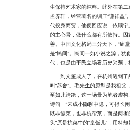
生保持艺术家的纯粹。此外在第二
孟养轩，经营著名的绸庄“谦祥益
代投身商贾，他便回应说，依顾宁
的主心骨，做什么都有所依持。因
善。中国文化格局三分天下，“庙堂
是“民间”。民间一如小说之源，
代，也是由平民立场看历史兴颓，
到文笙成人了，在杭州遇到了
叫“苏舍”。毛先生的原型是我祖
至如此清绝，这一场景为笔者虚构
诗句：“未成小隐聊中隐，可得长
既非徽菜，也非杭帮菜，而是两者的
头”原是杭菜中的“皇饭儿”，用料