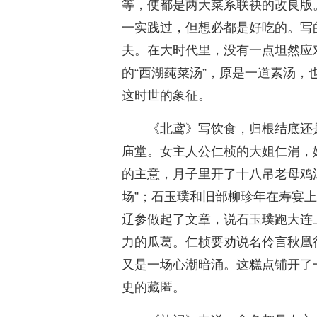
等，便都是两大菜系联袂的改良版
一实践过，但想必都是好吃的。写
夫。在大时代里，没有一点坦然应
的“西湖莼菜汤”，原是一道素汤，
这时世的象征。
《北鸢》写饮食，归根结底还
庙堂。女主人公仁桢的大姐仁涓，
的主意，月子里开了十八吊老母鸡
场”；石玉璞和旧部柳珍年在寿宴
辽参做起了文章，说石玉璞跑大连
力的瓜葛。仁桢要劝说名伶言秋凰
又是一场心潮暗涌。这糕点铺开了
史的藏匿。