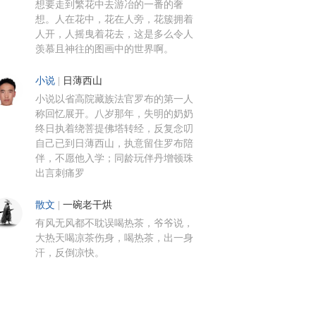
想要走到繁花中去游冶的一番的奢
想。人在花中，花在人旁，花簇拥着
人开，人摇曳着花去，这是多么令人
羡慕且神往的图画中的世界啊。
小说
|
日薄西山
小说以省高院藏族法官罗布的第一人
称回忆展开。八岁那年，失明的奶奶
终日执着绕菩提佛塔转经，反复念叨
自己已到日薄西山，执意留住罗布陪
伴，不愿他入学；同龄玩伴丹增顿珠
出言刺痛罗
散文
|
一碗老干烘
有风无风都不耽误喝热茶，爷爷说，
大热天喝凉茶伤身，喝热茶，出一身
汗，反倒凉快。