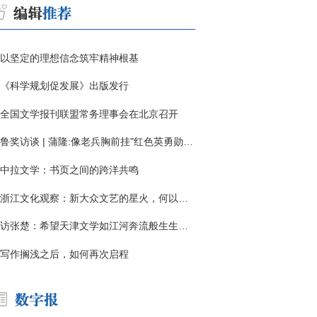
以坚定的理想信念筑牢精神根基
《科学规划促发展》出版发行
全国文学报刊联盟常务理事会在北京召开
鲁奖访谈 | 蒲隆:像老兵胸前挂"红色英勇勋章"
中拉文学：书页之间的跨洋共鸣
浙江文化观察：新大众文艺的星火，何以燎原？
访张楚：希望天津文学如江河奔流般生生不息
写作搁浅之后，如何再次启程