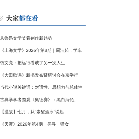
从鲁迅文学奖看创作新趋势
《上海文学》2026年第8期｜周洁茹：学车
钱文亮：把远行看成了另一次人生
《大田歌谣》新书发布暨研讨会在京举行
当代小说关键词：对话性、思想力与总体性
古典学学者围观《奥德赛》：黑白海伦、佩涅罗佩的别针与神秘入侵者
【温故】七月，从“素醒酒冰”说起
《天涯》2026年第4期｜吴寻：猫女