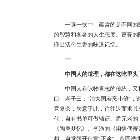
一啄一饮中，蕴含的是不同的
的智慧和各各的人生态度。葛亮的
绎出活色生香的味道记忆。
一
中国人的道理，都在这吃里头
中国人有咏物言志的传统，又
口。老子曰：“治大国若烹小鲜”
竟复杂，失意于此，往往退而求其
代，自有书单可做辅证。孟元老的
《陶庵梦忆》、李渔的《闲情偶寄
相，自觉荡开仕宦“正途”。造园