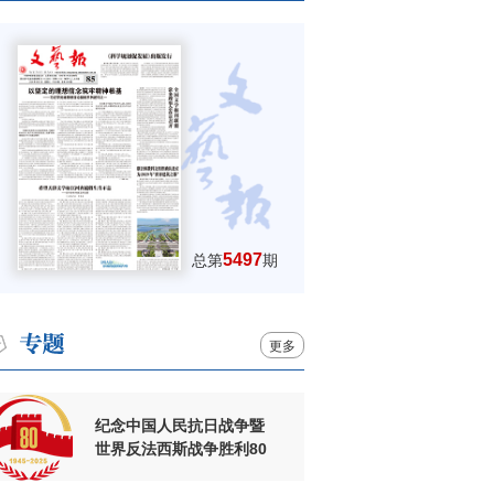
5497
总第
期
更多
纪念中国人民抗日战争暨
世界反法西斯战争胜利80
周年