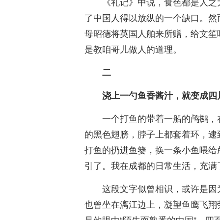
《礼记》中说，食色都是人之
了中国人得以放纵的一个缺口。然
母昭德将英国人舶来所赠，给文笙
是教咱哥儿做人的道理。
二
浇上一勺鱼香酱汁，就变成四
一个打鱼的带着一船的鸬鹚，
的黑色翅膀，脖子上都套着环，逮
打鱼的扔进鱼篓，换一条小鱼喂给
引了。我在成都的日常生活，充满
这段文字似曾相识，或许是因
也曾坐在漓江边上，凝望鱼鹰飞翔