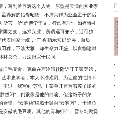
章，写到孟养辉这个人物，原型是天津的实业家
”。孟养辉的姑母昭德，不屑其作为亚圣孟子的后
人所言，所谓“博学于文，行己有耻”，如有诗礼
家国之变，选择实业，所谓远可兼济，近可独
”代表国家一统，“广场”指示知识阶层，而后
犹似田稗，不涉大雅，却生命力旺盛。以食物喻时
林林总总，万法归宗于民间。
故旧毛克俞。克俞在西泠印社附近开了家菜馆，
父，艺术史学者，本人不涉庖厨。为让他的性情不
。不过，我写到“苏舍”里菜单开首写着苏子瞻的
闲胜暂闲”，倒很像是他的自喻。但这馆子的菜，
合璧。“云雾藕”脱胎于徽菜“云雾肉”，“干隆鱼
却是安徽的毛豆腐。其他的青梅虾仁、雪冬炖鸭煲