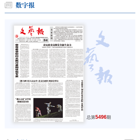
5496
总第
期