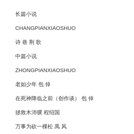
长篇小说
CHANGPIANXIAOSHUO
诗 巷 荆 歌
中篇小说
ZHONGPIANXIAOSHUO
老如少年 包 倬
在死神降临之前（创作谈） 包 倬
拯救木沛骥 程绍国
万事为砍一棵松 禹 风