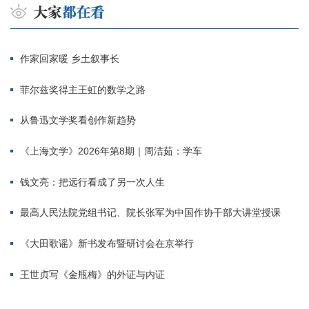
作家回家暖 乡土叙事长
菲尔兹奖得主王虹的数学之路
从鲁迅文学奖看创作新趋势
《上海文学》2026年第8期｜周洁茹：学车
钱文亮：把远行看成了另一次人生
最高人民法院党组书记、院长张军为中国作协干部大讲堂授课
《大田歌谣》新书发布暨研讨会在京举行
王世贞写《金瓶梅》的外证与内证