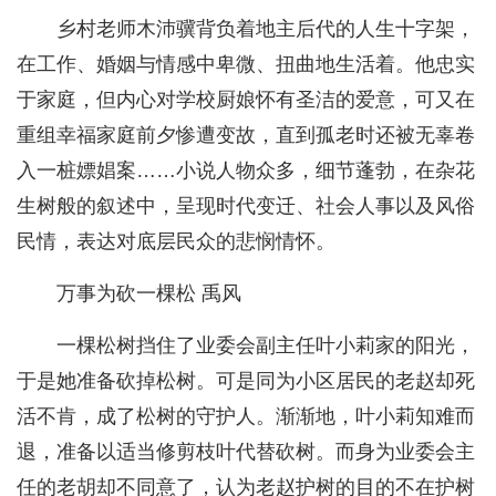
乡村老师木沛骥背负着地主后代的人生十字架，
在工作、婚姻与情感中卑微、扭曲地生活着。他忠实
于家庭，但内心对学校厨娘怀有圣洁的爱意，可又在
重组幸福家庭前夕惨遭变故，直到孤老时还被无辜卷
入一桩嫖娼案……小说人物众多，细节蓬勃，在杂花
生树般的叙述中，呈现时代变迁、社会人事以及风俗
民情，表达对底层民众的悲悯情怀。
万事为砍一棵松 禹风
一棵松树挡住了业委会副主任叶小莉家的阳光，
于是她准备砍掉松树。可是同为小区居民的老赵却死
活不肯，成了松树的守护人。渐渐地，叶小莉知难而
退，准备以适当修剪枝叶代替砍树。而身为业委会主
任的老胡却不同意了，认为老赵护树的目的不在护树