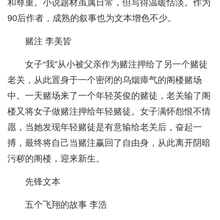
和尊重。小说题材虽属日常，但写得温暖恬淡。作为
90后作者，成熟的叙事也为文本增色不少。
赌注 李美皆
女子“我”从小被父亲作为赌注押给了另一个赌徒
老关，从此置身于一个密闭的乌烟瘴气的阁楼赌场
中。一天赌场来了一个年轻英俊的赌徒，老关输了阁
楼又将女子做赌注押给年轻赌徒。女子满怀怨恨不情
愿，当她发现年轻赌徒是有意输给老关后，奋起一
搏，最终将自己当赌注赢回了自由身，从此离开阴暗
污秽的阁楼，迎来新生。
先锋文本
五个飞翔的故事 李浩