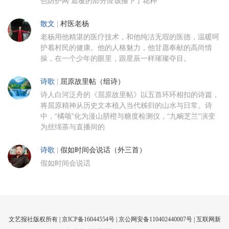
色防护网 遮覆的部分应该播下了花种
散文
|
村医老杨
老杨用他精湛的医疗技术，和他纯洁无瑕的医德，温暖呵
护着村民的健康。他的人格魅力，他甘愿奉献的高尚情
操，在一个少年的眼里，跟星辰一样璀璨夺目。
诗歌
|
屈原故里帖（组诗）
诗人白河泛舟的《屈原故里帖》以五首环环相扣的诗篇，
将屈原精神从历史文本植入当代秭归的山水与日常。诗
中，“橘颂”化为漫山脐橙与糖度检测仪，“九畹芝兰”演变
为丝绵茶与直播间的
诗歌
|
假如时间会说话（外三首）
假如时间会说话
文艺报社版权所有 |
京ICP备16044554号
| 京公网安备110402440007号 |
互联网新