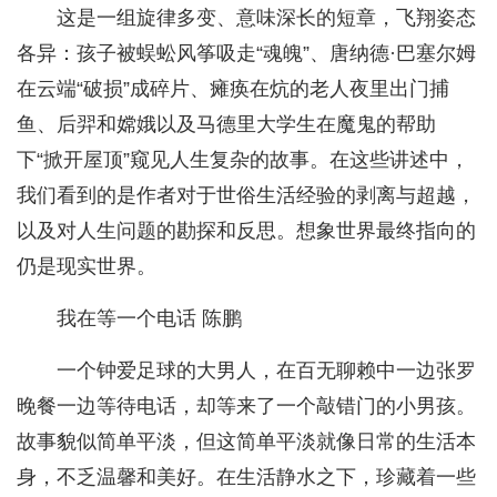
这是一组旋律多变、意味深长的短章，飞翔姿态
各异：孩子被蜈蚣风筝吸走“魂魄”、唐纳德·巴塞尔姆
在云端“破损”成碎片、瘫痪在炕的老人夜里出门捕
鱼、后羿和嫦娥以及马德里大学生在魔鬼的帮助
下“掀开屋顶”窥见人生复杂的故事。在这些讲述中，
我们看到的是作者对于世俗生活经验的剥离与超越，
以及对人生问题的勘探和反思。想象世界最终指向的
仍是现实世界。
我在等一个电话 陈鹏
一个钟爱足球的大男人，在百无聊赖中一边张罗
晚餐一边等待电话，却等来了一个敲错门的小男孩。
故事貌似简单平淡，但这简单平淡就像日常的生活本
身，不乏温馨和美好。在生活静水之下，珍藏着一些