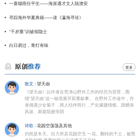
一蓑烟雨任平生——海派通才文人陆澹安
寻踪海外华夏典籍——读《瀛海寻珍》
“千岁蘽”识破假隐士
白日易过，青灯有味
更多
散文
|
望天凼
《望天凼》以作者在梵净山野外工作的经历为背景，围
绕“望天凼”这一秘境展开双重叙事。 在野外工作途中，作
者偶遇少女菊子，两人结伴而行，产生朦胧情愫。因赠表
风波、家庭阻挠等阴
诗歌
|
花园空荡荡及其他
仍然是冬天。目力所及花园空无 一花。翻转的干土，被黑