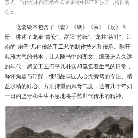
形式、当代绘本的艺术样式”来讲述中国工匠技艺与精神的
绘本。
这套绘本包含了《瓷》《纸》《茶》《扇》四
册，讲述了龙泉“青瓷”、富阳“竹纸”、龙井“茶叶”、江
南的“扇子”几种传统手工艺的制作技艺和传承。翻开
典雅大气的书本，让人随书中的图文，缓缓进入久远
的年代，感受工匠们平凡朴实却氤氲着生气的日常，
释怀焦虑与浮躁，细细品味匠人心无旁骛的专注、精
益求精的匠心、方正持重的风骨气度，还有几十年如
一日的坚守和生生不息地将手艺世代传承的精神。