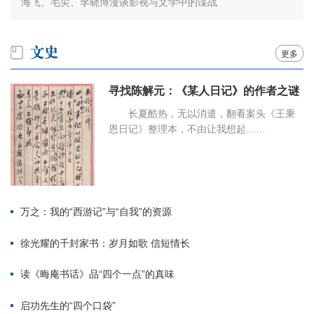
海飞、毛尖、李晓博漫谈影视与文学中的谍战
更多
寻找陈解元：《某人日记》的作者之谜
长夏酷热，无以消遣，翻看案头《王秉
恩日记》整理本，不由让我想起……
万之：我的“西游记”与“自我”的资源
徐光耀的千封家书：岁月如歌 信短情长
读《晦庵书话》品“四个一点”的真味
启功先生的“四个口袋”