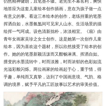
仍然精神健朗，且笔墨不辍。老先生不幕名利，爽快
地答应为这套儿童绘本创作插画，意在为孩子做一点
有意义的事。看这三本绘本的创作，老练持重的笔墨
挥洒自如，水墨氤氲间可见宋人山水、生活场景的描
绘挥一气呵成。设色清新拙朴，浓淡相宜。《扇》由
青年女画家吴珍之女士创作。这是她第一次创作儿童
绘本，因为喜欢这个题材，所以欣然接受了绘本的创
作。她的的笔墨新颖活泼而又酣畅淋漓、挥洒自如。
擅变的水墨流转中，时而淡雅，时而浓郁的色彩如流
光溢彩般闪烁。两位画家的绘画起于心，重于情，得
乎趣，单纯而又真挚，达到了中国画意境、气韵、格
调的境界，赋予平凡的工匠故事以艺术的审美价值。