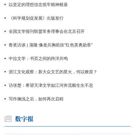
以坚定的理想信念筑牢精神根基
《科学规划促发展》出版发行
全国文学报刊联盟常务理事会在北京召开
鲁奖访谈 | 蒲隆:像老兵胸前挂"红色英勇勋章"
中拉文学：书页之间的跨洋共鸣
浙江文化观察：新大众文艺的星火，何以燎原？
访张楚：希望天津文学如江河奔流般生生不息
写作搁浅之后，如何再次启程