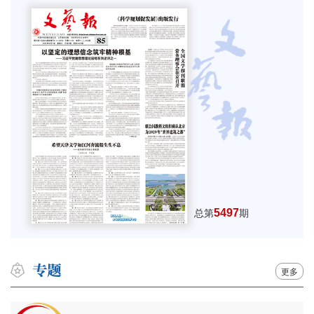
5497
总第
期
更多