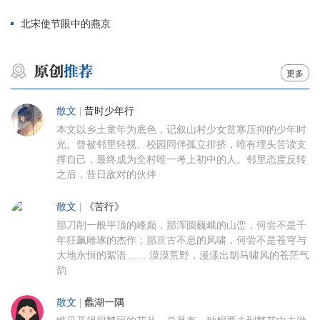
北宋使节眼中的燕京
更多
散文
|
昔时少年行
本文以乡土童年为底色，记叙山村少女贫寒压抑的少年时
光。曾被邻里轻视、校园同伴孤立排挤，唯有埋头苦读支
撑自己，最终成为全村唯一考上初中的人。邻里态度反转
之后，昔日敌对的伙伴
散文
|
《苦行》
那刀削一般平顶的峰巅，那浑圆巍峨的山峦，何尝不是千
年狂飙雕琢的杰作；那亘古不息的风啸，何尝不是苍穹与
大地永恒的絮语…… 漠漠荒野，漫漾出胡马啸风的苍茫气
韵
散文
|
蠡湖一隅