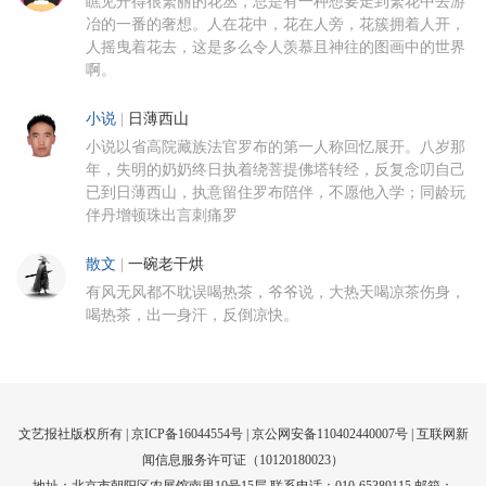
瞧见开得很繁丽的花丛，总是有一种想要走到繁花中去游
冶的一番的奢想。人在花中，花在人旁，花簇拥着人开，
人摇曳着花去，这是多么令人羡慕且神往的图画中的世界
啊。
小说
|
日薄西山
小说以省高院藏族法官罗布的第一人称回忆展开。八岁那
年，失明的奶奶终日执着绕菩提佛塔转经，反复念叨自己
已到日薄西山，执意留住罗布陪伴，不愿他入学；同龄玩
伴丹增顿珠出言刺痛罗
散文
|
一碗老干烘
有风无风都不耽误喝热茶，爷爷说，大热天喝凉茶伤身，
喝热茶，出一身汗，反倒凉快。
文艺报社版权所有 |
京ICP备16044554号
| 京公网安备110402440007号 |
互联网新
闻信息服务许可证（10120180023）