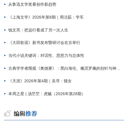
从鲁迅文学奖看创作新趋势
《上海文学》2026年第8期｜周洁茹：学车
钱文亮：把远行看成了另一次人生
《大田歌谣》新书发布暨研讨会在京举行
当代小说关键词：对话性、思想力与总体性
古典学学者围观《奥德赛》：黑白海伦、佩涅罗佩的别针与神秘入侵者
《天涯》2026年第4期｜吴寻：猫女
本周之星 | 汤茫茫：虎贼（2026年第28期）