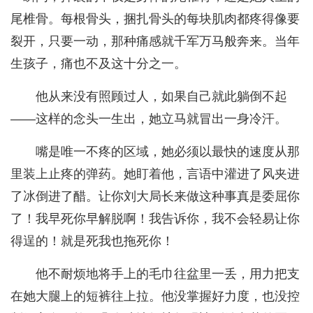
尾椎骨。每根骨头，捆扎骨头的每块肌肉都疼得像要
裂开，只要一动，那种痛感就千军万马般奔来。当年
生孩子，痛也不及这十分之一。
他从来没有照顾过人，如果自己就此躺倒不起
——这样的念头一生出，她立马就冒出一身冷汗。
嘴是唯一不疼的区域，她必须以最快的速度从那
里装上止疼的弹药。她盯着他，言语中灌进了风夹进
了冰倒进了醋。让你刘大局长来做这种事真是委屈你
了！我早死你早解脱啊！我告诉你，我不会轻易让你
得逞的！就是死我也拖死你！
他不耐烦地将手上的毛巾往盆里一丢，用力把支
在她大腿上的短裤往上拉。他没掌握好力度，也没控