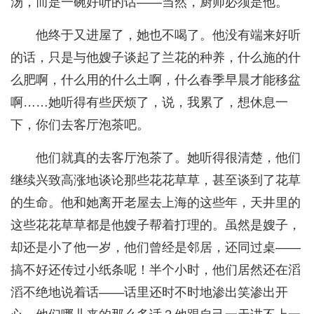
汤，而是一碗好听的话——当然，厨师必须是他。
他终于又进屋了，她也不喝了。他没有端来好听
的话，只是与他嫂子谈起了兰花的种养，什么施的什
么肥啊，什么用的什么土啊，什么春季早晨才能移盆
啊……她听得有些厌烦了，说，我累了，想休息一
下，你们去客厅泡茶吧。
他们就真的去客厅泡茶了。她听得很清楚，他们
继续兴致高涨地谈论那些花花草草，甚至谈到了花草
的生命。他和她离开老屋去上海的这些年，天井里的
这些花花草草都是他嫂子帮着打理的。虽然是嫂子，
却还是小了他一岁，他们曾经是邻居，还同过桌——
搞不好还传过小纸条呢！半个小时，他们居然还在滔
滔不绝地说着话——话里还时不时地渗出笑渗出开