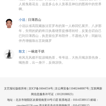
人摇曳着花去，这是多么令人羡慕且神往的图画中的世界
啊。
小说
|
日薄西山
小说以省高院藏族法官罗布的第一人称回忆展开。八岁那
年，失明的奶奶终日执着绕菩提佛塔转经，反复念叨自己
已到日薄西山，执意留住罗布陪伴，不愿他入学；同龄玩
伴丹增顿珠出言刺痛罗
散文
|
一碗老干烘
有风无风都不耽误喝热茶，爷爷说，大热天喝凉茶伤身，
喝热茶，出一身汗，反倒凉快。
文艺报社版权所有 |
京ICP备16044554号
| 京公网安备110402440007号 |
互联网新
闻信息服务许可证（10120180023）
地址：北京市朝阳区农展馆南里10号15层 联系电话：010-65389115 邮箱：
cnwriter@126.com 违法和不良信息举报电话：010-65389115