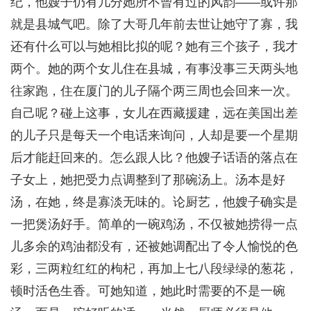
纪，他嫂子仍有几分她所不曾有过的风韵——或许那
就是县城气吧。除了大哥几年前去世让她守了寡，我
还有什么可以与她相比拟的呢？她有三个孩子，我才
两个。她的两个女儿住在县城，有事没事三天两头地
往家跑，住在厦门的儿子隔个两三周也会回来一次。
自己呢？碰上这事，女儿在西藏援建，远在美国出差
的儿子只是每天一个电话来询问，人却是要一个星期
后才能赶回来的。怎么跟人比？他嫂子话语的落点在
子女上，她把受力点调整到了那碗汤上。汤本是好
汤，在她，终是寡淡无味的。论厨艺，他嫂子确实是
一把煲汤好手。简单的一碗鸡汤，不仅被她捞得一点
儿多余的鸡油都没有，还被她调配出了令人愉悦的色
彩，三两粒红红的枸杞，再加上七八段绿绿的葱花，
顿时活色生香。可她知道，她此时需要的不是一碗