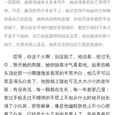
一双眼睛。她要他端来水拿来毛巾，她必须要把自己清理干
净。可是，蘸湿的毛巾拿在手上，她才发现不知如何才能够
得着自己的屁股。她摔伤的明明是腰，却似乎连带着把手也
摔残了。要抬起右手伸到腰部是困难的，要把它移到下体几
乎是不可能的。自己的屁股明明就在这里，就在躯体的那个
地方，却显得那么遥远，她甚至连想抬起它都是困难的。
哎呀，你这个人啊，别逞能了。他说着，抢过毛
巾，掰开她的两腿。她倒抽着冷气看着他。如果忽略
头顶处那一小圈微微发着黑的半黑半白，他几乎可以
算是满头白发了。他脸颊上随处可见大大小小的老年
斑，有深有浅，每一颗都在生长，每一年都更凸显；
拿过手枪丢过手榴弹的手臂上不知从什么时候开始长
满了小白斑，密密麻麻，像是他偏暗肤色上不小心喷
溅了白灰。已经是七十几岁的老男人了，所有青春可