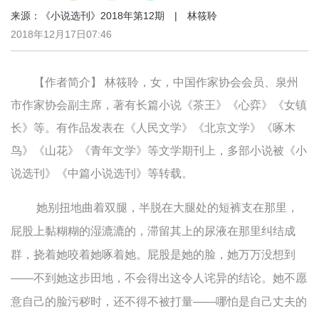
来源：《小说选刊》2018年第12期 | 林筱聆
2018年12月17日07:46
【作者简介】 林筱聆，女，中国作家协会会员、泉州
市作家协会副主席，著有长篇小说《茶王》《心弈》《女镇
长》等。有作品发表在《人民文学》《北京文学》《啄木
鸟》《山花》《青年文学》等文学期刊上，多部小说被《小
说选刊》《中篇小说选刊》等转载。
她别扭地曲着双腿，半脱在大腿处的短裤支在那里，
屁股上黏糊糊的湿漉漉的，滞留其上的尿液在那里纠结成
群，挠着她咬着她啄着她。屁股是她的脸，她万万没想到
——不到她这步田地，不会得出这令人诧异的结论。她不愿
意自己的脸污秽时，还不得不被打量——哪怕是自己丈夫的