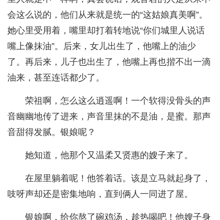
会这么说的，他们从来就是统一的“这姑娘真美啊”。
她心里受用着，嘴里却打着转地说“你们城里人说话
嘴上像抹油”。后来，女儿出生了，他嘴上的油少
了。再后来，儿子也出生了，他嘴上再也揩不出一滴
油来，甚至连话都少了。
荣祖啊，怎么这么逍遥啊！一个软得没骨头的声
音幽幽地传了进来，声音里抹的不是油，是蜜。那声
音甜得发腻。银娘呢？
她知道，他那个又温柔又贤惠的嫂子来了。
在屋里躺着呢！他答着话。该是立马就起身了，
吱呀声却还是密集地响，直到俩人一同进了屋。
银娘啊，给你熬了碗鸡汤，趁热喝吧！他嫂子身