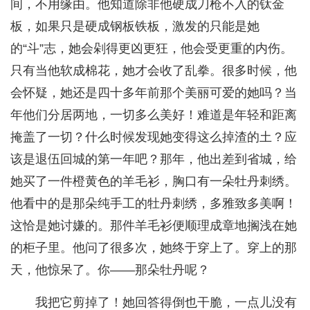
间，不用缘由。他知道除非他硬成刀枪不入的钛金
板，如果只是硬成钢板铁板，激发的只能是她
的“斗”志，她会剁得更凶更狂，他会受更重的内伤。
只有当他软成棉花，她才会收了乱拳。很多时候，他
会怀疑，她还是四十多年前那个美丽可爱的她吗？当
年他们分居两地，一切多么美好！难道是年轻和距离
掩盖了一切？什么时候发现她变得这么掉渣的土？应
该是退伍回城的第一年吧？那年，他出差到省城，给
她买了一件橙黄色的羊毛衫，胸口有一朵牡丹刺绣。
他看中的是那朵纯手工的牡丹刺绣，多雅致多美啊！
这恰是她讨嫌的。那件羊毛衫便顺理成章地搁浅在她
的柜子里。他问了很多次，她终于穿上了。穿上的那
天，他惊呆了。你——那朵牡丹呢？
我把它剪掉了！她回答得倒也干脆，一点儿没有