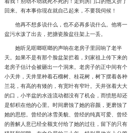
着我！别动不动就死不死的！走到房门口的他又折了
回来。有本事你现在就自己起来，不要我伺候！
他再不想多说什么，也不必再多说什么。他将一
盆污水泼了出去，把搪瓷脸盆往架上一丢。
她听见哐啷哐啷的声响在老房子里回响了老半
天。如果不是有那个脸盆架拦着，刘家祖上传下来的
老房子估计会被砸出一个洞来。老房子的正中间有个
小天井，天井里种着石榴树、桂花树，树下摆着各种
兰花，有高的有矮的，有宽叶有窄叶。天井张着大大
的口，小半盆的水连流动都没有了机会，而愤怒却还
是郁积在他的心里。时间磨蚀了她的容颜，更磨蚀了
她的思想。曾经的冰雪美貌、曾经的纯真可爱、曾经
的善解人意已经全额支付给了她的过往，留下的只有