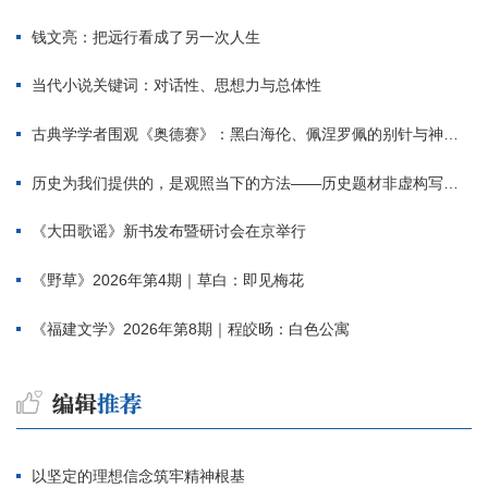
钱文亮：把远行看成了另一次人生
当代小说关键词：对话性、思想力与总体性
古典学学者围观《奥德赛》：黑白海伦、佩涅罗佩的别针与神秘入侵者
历史为我们提供的，是观照当下的方法——历史题材非虚构写作多人谈
《大田歌谣》新书发布暨研讨会在京举行
《野草》2026年第4期｜草白：即见梅花
《福建文学》2026年第8期｜程皎旸：白色公寓
以坚定的理想信念筑牢精神根基