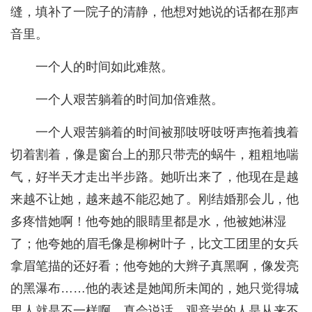
缝，填补了一院子的清静，他想对她说的话都在那声
音里。
一个人的时间如此难熬。
一个人艰苦躺着的时间加倍难熬。
一个人艰苦躺着的时间被那吱呀吱呀声拖着拽着
切着割着，像是窗台上的那只带壳的蜗牛，粗粗地喘
气，好半天才走出半步路。她听出来了，他现在是越
来越不让她，越来越不能忍她了。刚结婚那会儿，他
多疼惜她啊！他夸她的眼睛里都是水，他被她淋湿
了；他夸她的眉毛像是柳树叶子，比文工团里的女兵
拿眉笔描的还好看；他夸她的大辫子真黑啊，像发亮
的黑瀑布……他的表述是她闻所未闻的，她只觉得城
里人就是不一样啊，真会说话，观音岩的人是从来不