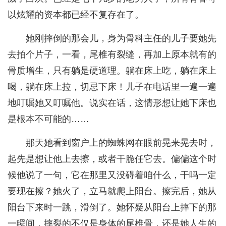
以炫耀的资本都已经不复存在了。
她刚摔倒的那会儿，身为骨科主任的儿子要她先
去拍个片子，一看，尾椎有裂缝，再加上原本就有的
骨质增生，只有躺是硬道理。躺在床上吃，躺在床上
喝，躺在床上拉，切忌下床！儿子在电话里一遍一遍
地叮嘱她又叮嘱他。说实在话，这情形想让她下床也
是根本不可能的……
那天她看到窗户上的蜘蛛网在眼前晃来晃去时，
起先是想让他上去擦，或者干脆任它去。偏偏这个时
候他说了一句，它在那里又没碍着咱什么，干吗一定
要现在擦？她火了，立马就爬上阳台。擦完后，她从
阳台下来时一跳，滑倒了。她怀疑从阳台上摔下的那
一瞬间，摔裂的不仅是身体的尾椎骨，还是她人生的