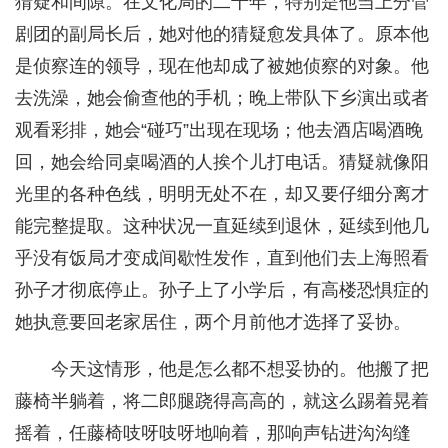
猜疑和间隙。在文化局的二十年，特别是他当上分管
剧团的副局长后，她对他的猜疑愈发具体了。原本他
是侦察连的领导，现在他却成了被她侦察的对象。他
去洗澡，她会偷查他的手机；晚上带队下乡演出或者
观看彩排，她会“碰巧”出现在现场；他去酒店喝酒晚
回，她会给同桌喝酒的人挨个儿打电话。猜疑就像阳
光里的各种色线，明明无处不在，却又要仔细分离才
能完整提取。这种状况一直延续到退休，延续到他几
乎没有饭局才变成间歇性发作，直到他们去上海照看
孙子才彻底停止。孙子上了小学后，有高楼恐惧症的
她执意要回老家居住，两个月前他才选择了妥协。
今天这情形，他是怎么都不想妥协的。他搬了把
藤椅半躺着，将二郎腿跷得高高的，就这么踢着晃着
摇着，任藤椅吱呀吱呀地响着，那响声钻进沟沟缝