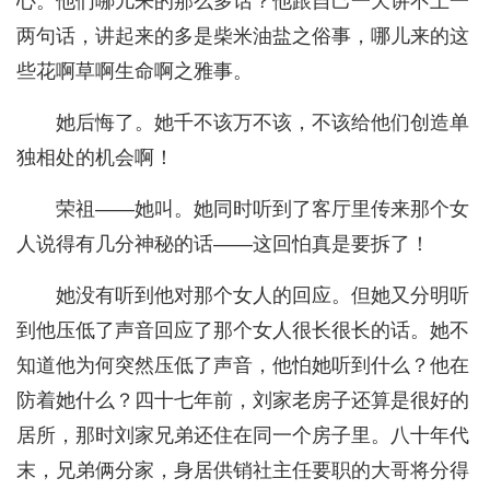
心。他们哪儿来的那么多话？他跟自己一天讲不上一
两句话，讲起来的多是柴米油盐之俗事，哪儿来的这
些花啊草啊生命啊之雅事。
她后悔了。她千不该万不该，不该给他们创造单
独相处的机会啊！
荣祖——她叫。她同时听到了客厅里传来那个女
人说得有几分神秘的话——这回怕真是要拆了！
她没有听到他对那个女人的回应。但她又分明听
到他压低了声音回应了那个女人很长很长的话。她不
知道他为何突然压低了声音，他怕她听到什么？他在
防着她什么？四十七年前，刘家老房子还算是很好的
居所，那时刘家兄弟还住在同一个房子里。八十年代
末，兄弟俩分家，身居供销社主任要职的大哥将分得