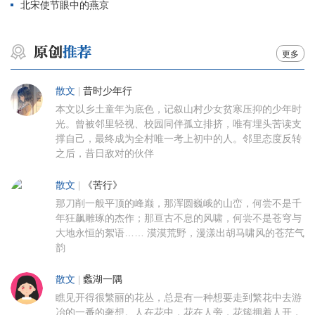
北宋使节眼中的燕京
更多
散文
|
昔时少年行
本文以乡土童年为底色，记叙山村少女贫寒压抑的少年时
光。曾被邻里轻视、校园同伴孤立排挤，唯有埋头苦读支
撑自己，最终成为全村唯一考上初中的人。邻里态度反转
之后，昔日敌对的伙伴
散文
|
《苦行》
那刀削一般平顶的峰巅，那浑圆巍峨的山峦，何尝不是千
年狂飙雕琢的杰作；那亘古不息的风啸，何尝不是苍穹与
大地永恒的絮语…… 漠漠荒野，漫漾出胡马啸风的苍茫气
韵
散文
|
蠡湖一隅
瞧见开得很繁丽的花丛，总是有一种想要走到繁花中去游
冶的一番的奢想。人在花中，花在人旁，花簇拥着人开，