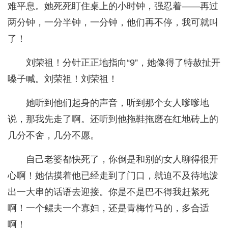
难平息。她死死盯住桌上的小时钟，强忍着——再过
两分钟，一分半钟，一分钟，他们再不停，我可就叫
了！
刘荣祖！分针正正地指向“9”，她像得了特赦扯开
嗓子喊。刘荣祖！刘荣祖！
她听到他们起身的声音，听到那个女人嗲嗲地
说，那我先走了啊。还听到他拖鞋拖磨在红地砖上的
几分不舍，几分不愿。
自己老婆都快死了，你倒是和别的女人聊得很开
心啊！她估摸着他已经走到了门口，就迫不及待地泼
出一大串的话语去迎接。你是不是巴不得我赶紧死
啊！一个鳏夫一个寡妇，还是青梅竹马的，多合适
啊！