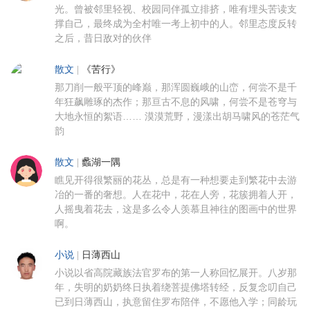
光。曾被邻里轻视、校园同伴孤立排挤，唯有埋头苦读支
撑自己，最终成为全村唯一考上初中的人。邻里态度反转
之后，昔日敌对的伙伴
散文
|
《苦行》
那刀削一般平顶的峰巅，那浑圆巍峨的山峦，何尝不是千
年狂飙雕琢的杰作；那亘古不息的风啸，何尝不是苍穹与
大地永恒的絮语…… 漠漠荒野，漫漾出胡马啸风的苍茫气
韵
散文
|
蠡湖一隅
瞧见开得很繁丽的花丛，总是有一种想要走到繁花中去游
冶的一番的奢想。人在花中，花在人旁，花簇拥着人开，
人摇曳着花去，这是多么令人羡慕且神往的图画中的世界
啊。
小说
|
日薄西山
小说以省高院藏族法官罗布的第一人称回忆展开。八岁那
年，失明的奶奶终日执着绕菩提佛塔转经，反复念叨自己
已到日薄西山，执意留住罗布陪伴，不愿他入学；同龄玩