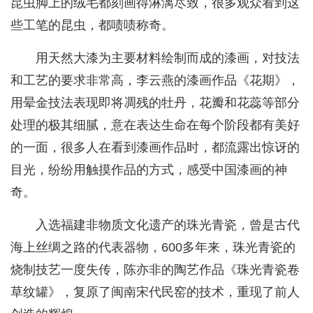
昆虫脚上的绒毛都刻画得淋漓尽致，很多观众看到这
些工笔的昆虫，都啧啧称奇。
用天然大漆为主要材料绘制而成的漆画，对技法
和工艺的要求非常高，李云燕的漆画作品《花期》，
用晕金技法表现即将凋残的牡丹，花瓣和花蕊等部分
处理的极其细腻，意在表达生命在每个阶段都有美好
的一面，很多人在看到漆画作品时，都流露出惊讶的
目光，纷纷用触摸作品的方式，感受中国漆画的神
奇。
入选福建非物质文化遗产的珠光青瓷，曾是古代
海上丝绸之路的代表器物，600多年来，珠光青瓷的
烧制技艺一度失传，陈亦非的陶艺作品《珠光青瓷卷
草纹罐》，复原了闽南宋代民窑的技术，重现了前人