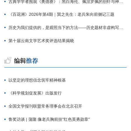
古典学学者围观《奥德赛》：黑白海伦、佩涅罗佩的别针与神秘入侵者
《百花洲》2026年第4期｜巽之先生：老兵朱向前侧记三题
历史为我们提供的，是观照当下的方法——历史题材非虚构写作多人谈
第十届云南文学艺术奖评选结果揭晓
以坚定的理想信念筑牢精神根基
《科学规划促发展》出版发行
全国文学报刊联盟常务理事会在北京召开
鲁奖访谈 | 蒲隆:像老兵胸前挂"红色英勇勋章"