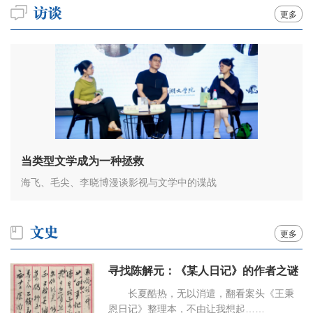
更多
当类型文学成为一种拯救
海飞、毛尖、李晓博漫谈影视与文学中的谍战
更多
寻找陈解元：《某人日记》的作者之谜
长夏酷热，无以消遣，翻看案头《王秉
恩日记》整理本，不由让我想起……