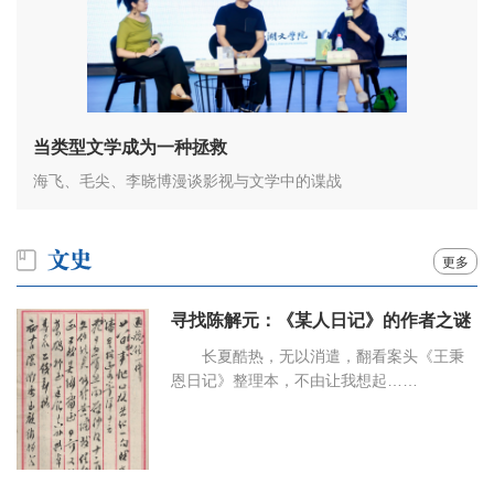
当类型文学成为一种拯救
海飞、毛尖、李晓博漫谈影视与文学中的谍战
更多
寻找陈解元：《某人日记》的作者之谜
长夏酷热，无以消遣，翻看案头《王秉
恩日记》整理本，不由让我想起……