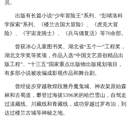
员。
出版有长篇小说“少年冒险王”系列、“彭绪洛科
学探索”系列、《楼兰古国大冒险》、《虎克大冒
险》、《宇宙龙骑士》、《兵马俑复活》等70余部。
曾获冰心儿童图书奖、湖北省“五个一”工程奖，
湖北文学奖等奖项，作品入选“中国文艺原创精品出
版工程”、“十三五”国家重点出版物出版规划项目，
有多部小说被改编成影视作品和舞台剧。
曾经徒步穿越敦煌段雅丹魔鬼城、神农架原始森
林和古蜀道，攀登过海拔5396米的哈巴雪山，自驾走
过滇藏线、川藏线和青藏线，成功穿越过罗布泊，到
达过楼兰古城等神秘之地。