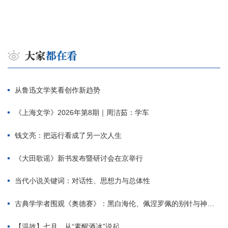
从鲁迅文学奖看创作新趋势
《上海文学》2026年第8期｜周洁茹：学车
钱文亮：把远行看成了另一次人生
《大田歌谣》新书发布暨研讨会在京举行
当代小说关键词：对话性、思想力与总体性
古典学学者围观《奥德赛》：黑白海伦、佩涅罗佩的别针与神秘入侵者
【温故】七月，从“素醒酒冰”说起