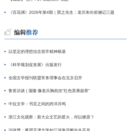
《百花洲》2026年第4期｜巽之先生：老兵朱向前侧记三题
以坚定的理想信念筑牢精神根基
《科学规划促发展》出版发行
全国文学报刊联盟常务理事会在北京召开
鲁奖访谈 | 蒲隆:像老兵胸前挂"红色英勇勋章"
中拉文学：书页之间的跨洋共鸣
浙江文化观察：新大众文艺的星火，何以燎原？
访张楚：希望天津文学如江河奔流般生生不息