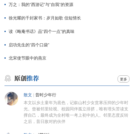
万之：我的“西游记”与“自我”的资源
徐光耀的千封家书：岁月如歌 信短情长
读《晦庵书话》品“四个一点”的真味
启功先生的“四个口袋”
北宋使节眼中的燕京
更多
散文
|
昔时少年行
本文以乡土童年为底色，记叙山村少女贫寒压抑的少年时
光。曾被邻里轻视、校园同伴孤立排挤，唯有埋头苦读支
撑自己，最终成为全村唯一考上初中的人。邻里态度反转
之后，昔日敌对的伙伴