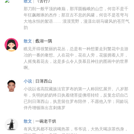
散文
|
《苦行》
那刀削一般平顶的峰巅，那浑圆巍峨的山峦，何尝不是千
年狂飙雕琢的杰作；那亘古不息的风啸，何尝不是苍穹与
大地永恒的絮语…… 漠漠荒野，漫漾出胡马啸风的苍茫气
韵
散文
|
蠡湖一隅
瞧见开得很繁丽的花丛，总是有一种想要走到繁花中去游
冶的一番的奢想。人在花中，花在人旁，花簇拥着人开，
人摇曳着花去，这是多么令人羡慕且神往的图画中的世界
啊。
小说
|
日薄西山
小说以省高院藏族法官罗布的第一人称回忆展开。八岁那
年，失明的奶奶终日执着绕菩提佛塔转经，反复念叨自己
已到日薄西山，执意留住罗布陪伴，不愿他入学；同龄玩
伴丹增顿珠出言刺痛罗
散文
|
一碗老干烘
有风无风都不耽误喝热茶，爷爷说，大热天喝凉茶伤身，