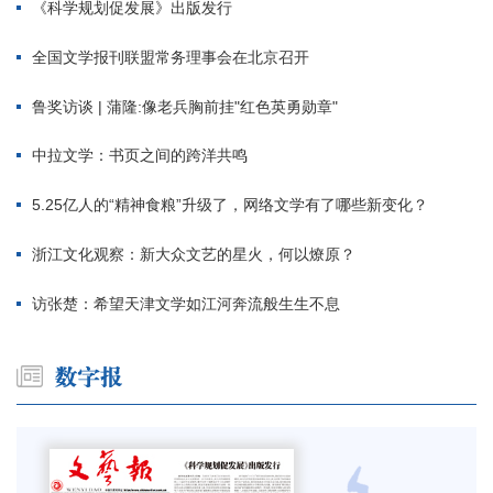
《科学规划促发展》出版发行
全国文学报刊联盟常务理事会在北京召开
鲁奖访谈 | 蒲隆:像老兵胸前挂"红色英勇勋章"
中拉文学：书页之间的跨洋共鸣
5.25亿人的“精神食粮”升级了，网络文学有了哪些新变化？
浙江文化观察：新大众文艺的星火，何以燎原？
访张楚：希望天津文学如江河奔流般生生不息