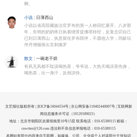
啊。
小说
|
日薄西山
小说以省高院藏族法官罗布的第一人称回忆展开。八岁那
年，失明的奶奶终日执着绕菩提佛塔转经，反复念叨自己
已到日薄西山，执意留住罗布陪伴，不愿他入学；同龄玩
伴丹增顿珠出言刺痛罗
散文
|
一碗老干烘
有风无风都不耽误喝热茶，爷爷说，大热天喝凉茶伤身，
喝热茶，出一身汗，反倒凉快。
文艺报社版权所有 |
京ICP备16044554号
| 京公网安备110402440007号 |
互联网新
闻信息服务许可证（10120180023）
地址：北京市朝阳区农展馆南里10号15层 联系电话：010-65389115 邮箱：
cnwriter@126.com 违法和不良信息举报电话：010-65389115
本网站有部分内容来自互联网，如媒体、公司、企业或个人对该部分主张知识