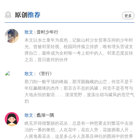
更多
散文
|
昔时少年行
本文以乡土童年为底色，记叙山村少女贫寒压抑的少年时
光。曾被邻里轻视、校园同伴孤立排挤，唯有埋头苦读支
撑自己，最终成为全村唯一考上初中的人。邻里态度反转
之后，昔日敌对的伙伴
散文
|
《苦行》
那刀削一般平顶的峰巅，那浑圆巍峨的山峦，何尝不是千
年狂飙雕琢的杰作；那亘古不息的风啸，何尝不是苍穹与
大地永恒的絮语…… 漠漠荒野，漫漾出胡马啸风的苍茫气
韵
散文
|
蠡湖一隅
瞧见开得很繁丽的花丛，总是有一种想要走到繁花中去游
冶的一番的奢想。人在花中，花在人旁，花簇拥着人开，
人摇曳着花去，这是多么令人羡慕且神往的图画中的世界