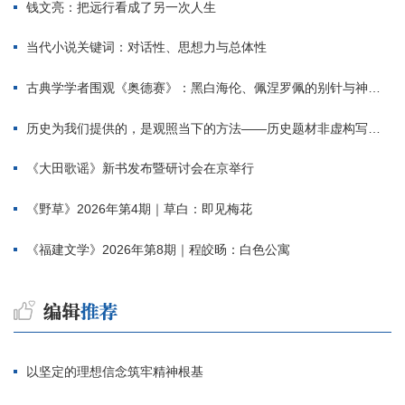
钱文亮：把远行看成了另一次人生
当代小说关键词：对话性、思想力与总体性
古典学学者围观《奥德赛》：黑白海伦、佩涅罗佩的别针与神秘入侵者
历史为我们提供的，是观照当下的方法——历史题材非虚构写作多人谈
《大田歌谣》新书发布暨研讨会在京举行
《野草》2026年第4期｜草白：即见梅花
《福建文学》2026年第8期｜程皎旸：白色公寓
以坚定的理想信念筑牢精神根基