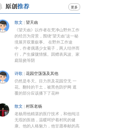
更多
散文
|
望天凼
《望天凼》以作者在梵净山野外工作
的经历为背景，围绕“望天凼”这一秘
境展开双重叙事。 在野外工作途
中，作者偶遇少女菊子，两人结伴而
行，产生朦胧情愫。因赠表风波、家
庭阻挠等阴
诗歌
|
花园空荡荡及其他
仍然是冬天。目力所及花园空无 一
花。翻转的干土，被黑色防护网 遮
覆的部分应该播下了花种
散文
|
村医老杨
老杨用他精湛的医疗技术，和他纯洁
无瑕的医德，温暖呵护着村民的健
康。他的人格魅力，他甘愿奉献的高