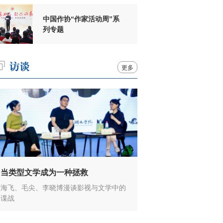
中国作协“作家活动周”系
列专题
更多
当类型文学成为一种拯救
海飞、毛尖、李晓博漫谈影视与文学中的
谍战