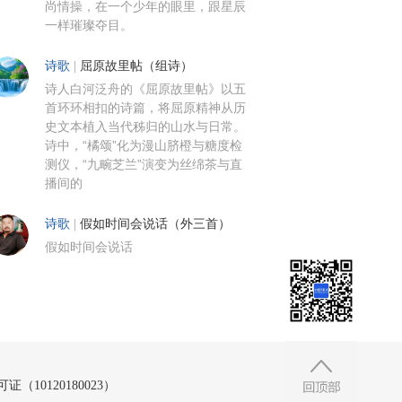
尚情操，在一个少年的眼里，跟星辰
一样璀璨夺目。
诗歌
|
屈原故里帖（组诗）
诗人白河泛舟的《屈原故里帖》以五
首环环相扣的诗篇，将屈原精神从历
史文本植入当代秭归的山水与日常。
诗中，“橘颂”化为漫山脐橙与糖度检
测仪，“九畹芝兰”演变为丝绵茶与直
播间的
诗歌
|
假如时间会说话（外三首）
假如时间会说话
10120180023）