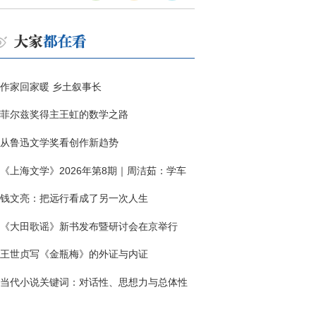
作家回家暖 乡土叙事长
菲尔兹奖得主王虹的数学之路
从鲁迅文学奖看创作新趋势
《上海文学》2026年第8期｜周洁茹：学车
钱文亮：把远行看成了另一次人生
《大田歌谣》新书发布暨研讨会在京举行
王世贞写《金瓶梅》的外证与内证
当代小说关键词：对话性、思想力与总体性