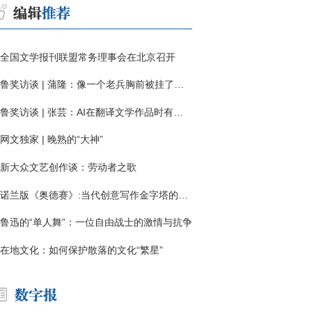
全国文学报刊联盟常务理事会在北京召开
鲁奖访谈 | 蒲隆：像一个老兵胸前被挂了一枚“红色英勇勋章”
鲁奖访谈 | 张芸：AI在翻译文学作品时有明显局限
网文独家 | 晚熟的“大神”
新大众文艺创作谈：劳动者之歌
诺兰版《奥德赛》:当代创意写作金字塔的宏伟与平庸
鲁迅的“单人舞”：一位自由战士的激情与抗争
在地文化：如何保护散落的文化“繁星”