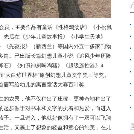
协会员，主要作品有童话《性格鸡汤店》《小松鼠
。先后在《少年儿童故事报》《小学生天地》
》《先驱报》（新西兰）等国内外五十多家刊物
多篇。已出版长篇幻想儿童小说《追风少年历险
卵石》《知识神厨啕啕猪》《超级遥控器》4
届“大白鲸世界杯”原创幻想儿童文学奖三等奖。
首届写给幼儿的寓言童话大赛百叶奖。
生的农民，他不仅种出了庄稼，更神奇地种出了
的起步源于对书本和文字的执着和热爱，而进入
孩子。一旦进入，他就好像拥有了一双可以飞翔
生活，又裹上了想象的轻盈和童心的纯美，在儿