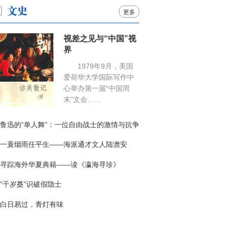
更多
视差之见与“中国”视
界
1979年9月，美国
爱荷华大学国际写作中
心举办第一届“中国周
末”文会……
鲁迅的“单人舞”：一位自由战士的激情与抗争
一蓑烟雨任平生——海派通才文人陆澹安
寻踪海外华夏典籍——读《瀛海寻珍》
“千岁蘽”识破假隐士
白日易过，青灯有味