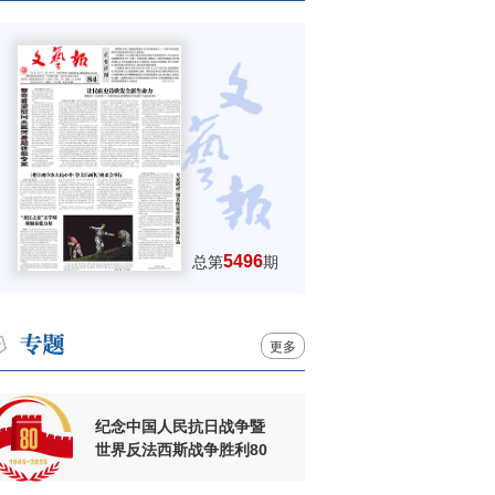
5496
总第
期
更多
纪念中国人民抗日战争暨
世界反法西斯战争胜利80
周年