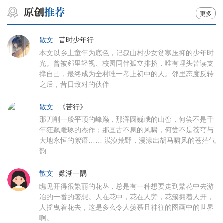
更多
散文
|
昔时少年行
本文以乡土童年为底色，记叙山村少女贫寒压抑的少年时
光。曾被邻里轻视、校园同伴孤立排挤，唯有埋头苦读支
撑自己，最终成为全村唯一考上初中的人。邻里态度反转
之后，昔日敌对的伙伴
散文
|
《苦行》
那刀削一般平顶的峰巅，那浑圆巍峨的山峦，何尝不是千
年狂飙雕琢的杰作；那亘古不息的风啸，何尝不是苍穹与
大地永恒的絮语…… 漠漠荒野，漫漾出胡马啸风的苍茫气
韵
散文
|
蠡湖一隅
瞧见开得很繁丽的花丛，总是有一种想要走到繁花中去游
冶的一番的奢想。人在花中，花在人旁，花簇拥着人开，
人摇曳着花去，这是多么令人羡慕且神往的图画中的世界
啊。