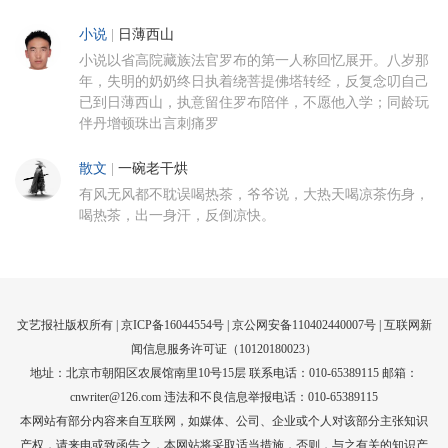
小说
|
日薄西山
小说以省高院藏族法官罗布的第一人称回忆展开。八岁那
年，失明的奶奶终日执着绕菩提佛塔转经，反复念叨自己
已到日薄西山，执意留住罗布陪伴，不愿他入学；同龄玩
伴丹增顿珠出言刺痛罗
散文
|
一碗老干烘
有风无风都不耽误喝热茶，爷爷说，大热天喝凉茶伤身，
喝热茶，出一身汗，反倒凉快。
文艺报社版权所有 |
京ICP备16044554号
| 京公网安备110402440007号 |
互联网新
闻信息服务许可证（10120180023）
地址：北京市朝阳区农展馆南里10号15层 联系电话：010-65389115 邮箱：
cnwriter@126.com 违法和不良信息举报电话：010-65389115
本网站有部分内容来自互联网，如媒体、公司、企业或个人对该部分主张知识
产权，请来电或致函告之，本网站将采取适当措施，否则，与之有关的知识产