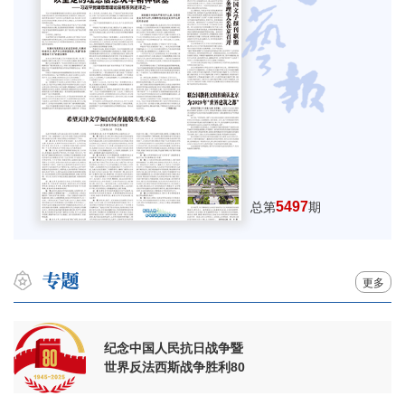
5497
总第
期
更多
纪念中国人民抗日战争暨
世界反法西斯战争胜利80
周年