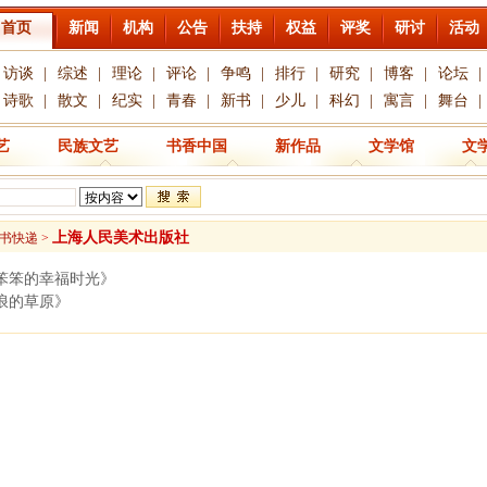
首页
新闻
机构
公告
扶持
权益
评奖
研讨
活动
访谈
|
综述
|
理论
|
评论
|
争鸣
|
排行
|
研究
|
博客
|
论坛
|
诗歌
|
散文
|
纪实
|
青春
|
新书
|
少儿
|
科幻
|
寓言
|
舞台
|
艺
民族文艺
书香中国
新作品
文学馆
文
上海人民美术出版社
书快递
>
笨笨的幸福时光》
浪的草原》