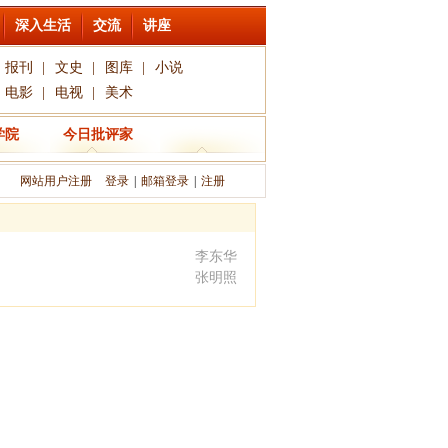
深入生活
交流
讲座
报刊
|
文史
|
图库
|
小说
电影
|
电视
|
美术
学院
今日批评家
网站用户注册
登录
|
邮箱登录
|
注册
李东华
张明照