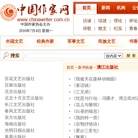
首页
新闻
机构
公
访谈
|
综述
|
理论
|
评论
中国作家协会主办
诗歌
|
散文
|
纪实
|
青春
2016年7月4日 星期一
外国文艺
经典作家
军事文艺
民族文艺
书香
新书快递
漓江出版社
首页
>
新书快递
>
百花文艺出版社
《我被关在森林动物园》
百家出版社
《童话镇》
北京出版社
《三兄弟》
北京十月文艺出版社
《忧思与行动：冯骥才、周立民对
长江文艺出版社
《花儿与黎明》
春风文艺出版社
《白昼的喘息》
东方出版社
《我的特一营》
海南出版社
《宗鄂抒情诗》
光明日报出版社
《爱@三里屯》
凤凰出版社
《飘窗》