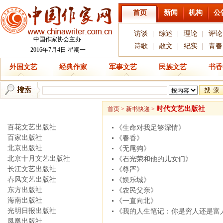
首页
新闻
机构
公
访谈
|
综述
|
理论
|
评论
中国作家协会主办
诗歌
|
散文
|
纪实
|
青春
2016年7月4日 星期一
外国文艺
经典作家
军事文艺
民族文艺
书香
新书快递
时代文艺出版社
首页
>
新书快递
>
百花文艺出版社
《生命对我足够深情》
百家出版社
《春香》
北京出版社
《无尾狗》
北京十月文艺出版社
《石光荣和他的儿女们》
长江文艺出版社
《尊严》
春风文艺出版社
《娱乐城》
东方出版社
《农民父亲》
海南出版社
《一直向北》
光明日报出版社
《我的人生笔记：你是穷人还是富
凤凰出版社