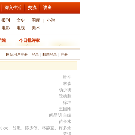
深入生活
交流
讲座
报刊
|
文史
|
图库
|
小说
电影
|
电视
|
美术
学院
今日批评家
网站用户注册
登录
|
邮箱登录
|
注册
叶辛
林森
杨少衡
阮德胜
徐坤
王国刚
阎晶明 主编
苗长水
小天、吕魁、陈少侠、林静宜、许多余
蒋泥