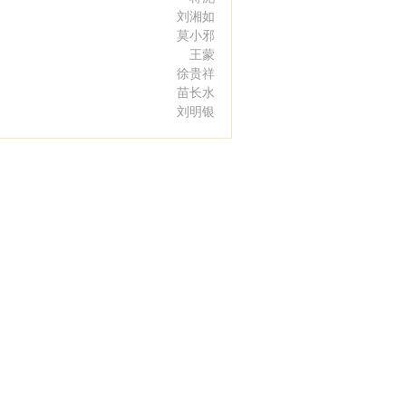
刘湘如
莫小邪
王蒙
徐贵祥
苗长水
刘明银