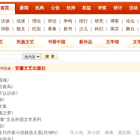
首页
新闻
机构
公告
扶持
权益
评奖
研讨
活动
访谈
|
综述
|
理论
|
评论
|
争鸣
|
排行
|
研究
|
博客
|
论坛
|
诗歌
|
散文
|
纪实
|
青春
|
新书
|
少儿
|
科幻
|
寓言
|
舞台
|
艺
民族文艺
书香中国
新作品
文学馆
文
安徽文艺出版社
书快递
>
圆魂》
若春风》
不认识你》
神》
文集
娥之梦》
力量”文丛外国文学系列
焰》
生代作家小说精选大系(共9种)》
马小淘、郑小驴、蒋峰、甫跃辉、王
年毕业》