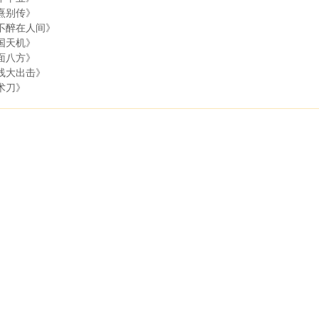
熹别传》
不醉在人间》
国天机》
面八方》
线大出击》
术刀》